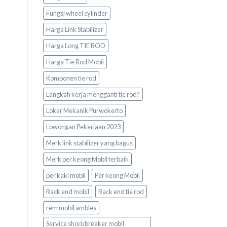
Fungsi wheel cylinder
Harga Link Stabilizer
Harga Long TIE ROD
Harga Tie Rod Mobil
Komponen tie rod
Langkah kerja mengganti tie rod?
Loker Mekanik Purwokerto
Lowongan Pekerjaan 2023
Merk link stabilizer yang bagus
Merk per keong Mobil terbaik
per kaki mobil
Per keong Mobil
Rack end mobil
Rack end tie rod
rem mobil ambles
Service shockbreaker mobil