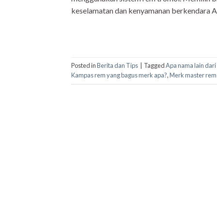
keselamatan dan kenyamanan berkendara And
Posted in
Berita dan Tips
|
Tagged
Apa nama lain dari
Kampas rem yang bagus merk apa?
,
Merk master rem 