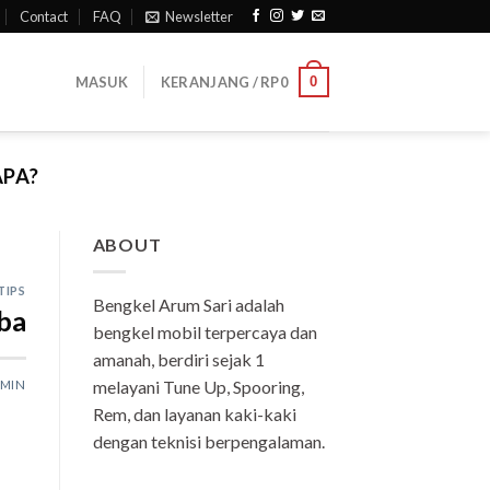
Contact
FAQ
Newsletter
0
MASUK
KERANJANG /
RP
0
APA?
ABOUT
TIPS
Bengkel Arum Sari adalah
ba
bengkel mobil terpercaya dan
amanah, berdiri sejak 1
melayani Tune Up, Spooring,
MIN
Rem, dan layanan kaki-kaki
dengan teknisi berpengalaman.