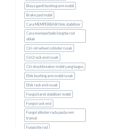
Biaya ganti bushing arm mobil
Brake pad mobil
Cara MEMPERBAIKI link stabilizer
Cara memperbaiki long tie rod
oblak
Ciri-ciri wheel cylinder rusak
Ciri2 rack end rusak
Ciri shockbreaker mobil yang bagus
Efek bushing arm mobil rusak
Efek rack end rusak
Fungsi karet stabilizer mobil
Fungsi rack end
Fungsi silinder roda pada rem
tromol
Fungsi tie rod