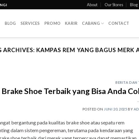
About
Our Stores
Blog
INGI
T
BLOG
SERVICES
PROMO
KARIR
CABANG
CONTACT
 ARCHIVES:
KAMPAS REM YANG BAGUS MERK 
BERITA DAN 
Brake Shoe Terbaik yang Bisa Anda Co
POSTED ON
JUNI 20, 2025
BY
AD
ngat bergantung pada kualitas brake shoe atau sepatu rem
nting dalam sistem pengereman, terutama pada kendaraan yang
ake shoe terbaik dari merek yang terpercaya dapat memastikan