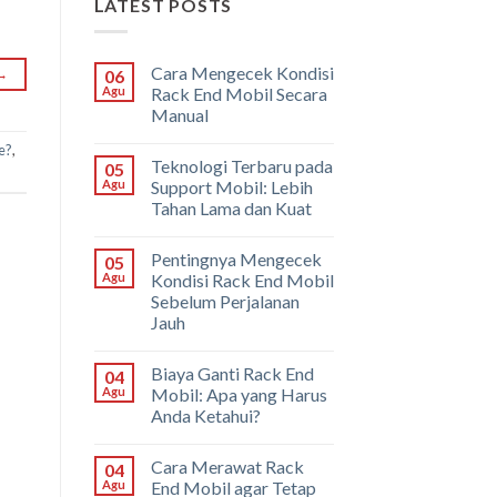
LATEST POSTS
Cara Mengecek Kondisi
→
06
Agu
Rack End Mobil Secara
Manual
e?
,
Teknologi Terbaru pada
05
Agu
Support Mobil: Lebih
Tahan Lama dan Kuat
Pentingnya Mengecek
05
Agu
Kondisi Rack End Mobil
Sebelum Perjalanan
Jauh
Biaya Ganti Rack End
04
Agu
Mobil: Apa yang Harus
Anda Ketahui?
Cara Merawat Rack
04
Agu
End Mobil agar Tetap