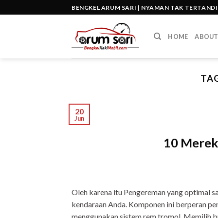
Skip
BENGKEL ARUM SARI | NYAMAN TAK TERTAND
to
content
HOME
ABOU
TAG
20
Jun
10 Merek 
Oleh karena itu Pengereman yang optimal sa
kendaraan Anda. Komponen ini berperan pe
menggunakan sistem rem tromol. Memilih br