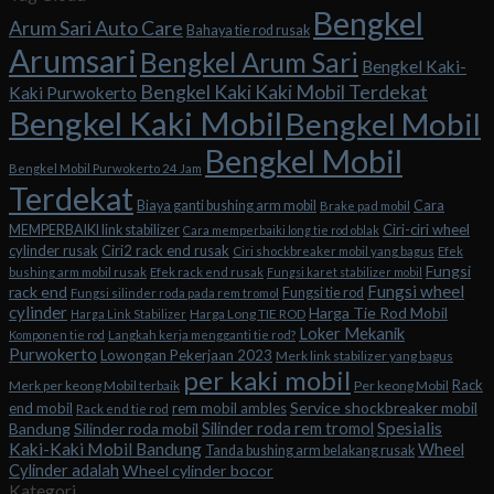
Bengkel
Arum Sari Auto Care
Bahaya tie rod rusak
Arumsari
Bengkel Arum Sari
Bengkel Kaki-
Bengkel Kaki Kaki Mobil Terdekat
Kaki Purwokerto
Bengkel Kaki Mobil
Bengkel Mobil
Bengkel Mobil
Bengkel Mobil Purwokerto 24 Jam
Terdekat
Biaya ganti bushing arm mobil
Cara
Brake pad mobil
Ciri-ciri wheel
MEMPERBAIKI link stabilizer
Cara memperbaiki long tie rod oblak
cylinder rusak
Ciri2 rack end rusak
Ciri shockbreaker mobil yang bagus
Efek
Fungsi
bushing arm mobil rusak
Efek rack end rusak
Fungsi karet stabilizer mobil
Fungsi wheel
rack end
Fungsi tie rod
Fungsi silinder roda pada rem tromol
cylinder
Harga Tie Rod Mobil
Harga Long TIE ROD
Harga Link Stabilizer
Loker Mekanik
Komponen tie rod
Langkah kerja mengganti tie rod?
Purwokerto
Lowongan Pekerjaan 2023
Merk link stabilizer yang bagus
per kaki mobil
Rack
Merk per keong Mobil terbaik
Per keong Mobil
Service shockbreaker mobil
end mobil
rem mobil ambles
Rack end tie rod
Spesialis
Silinder roda rem tromol
Bandung
Silinder roda mobil
Kaki-Kaki Mobil Bandung
Wheel
Tanda bushing arm belakang rusak
Cylinder adalah
Wheel cylinder bocor
Kategori