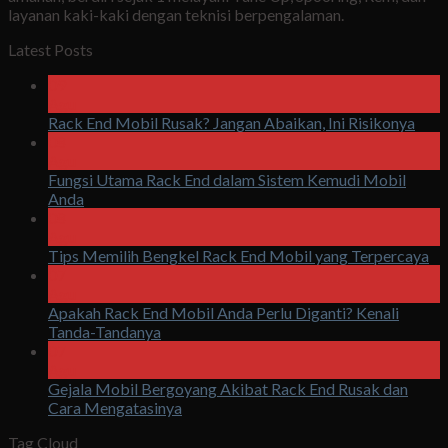
layanan kaki-kaki dengan teknisi berpengalaman.
Latest Posts
09
Agu
Rack End Mobil Rusak? Jangan Abaikan, Ini Risikonya
08
Agu
Fungsi Utama Rack End dalam Sistem Kemudi Mobil
Anda
08
Agu
Tips Memilih Bengkel Rack End Mobil yang Terpercaya
07
Agu
Apakah Rack End Mobil Anda Perlu Diganti? Kenali
Tanda-Tandanya
07
Agu
Gejala Mobil Bergoyang Akibat Rack End Rusak dan
Cara Mengatasinya
Tag Cloud