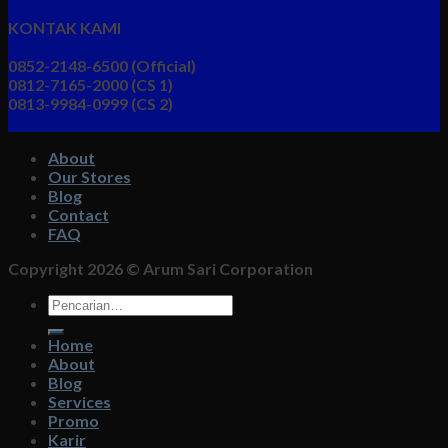
KONTAK KAMI
0852-2148-6500 (Official)
0812-7165-2000 (CS 1)
0813-9984-0999 (CS 2)
About
Our Stores
Blog
Contact
FAQ
Copyright 2026 ©
Arum Sari Corporation
Pencarian
untuk:
Home
About
Blog
Services
Promo
Karir