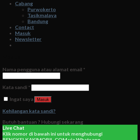
Cabang
Purwokerto
Tasikmalaya
Bandung
Contact
Masuk
Newsletter
Masuk
Nama pengguna atau alamat email
*
Kata sandi
*
Ingat saya
Masuk
Kehilangan kata sandi?
Butuh bantuan ?
Hubungi sekarang
Live Chat
Klik nomor di bawah ini untuk menghubungi
BENGKELKAKIMOBIL.COM
via
Whatsapp