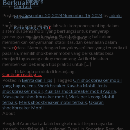
Bandung
Berkualitas
Contact
Posted on
Desember 20, 2024
November 16, 2024
by
admin
Masuk
Shokbeker merupakan salah satu komponen penting dalam
Keranjang /
Rp
0
0
sistem suspensi mobil yang berfungsi untuk menyerap
guncangan saat berkendara. Shokbeker yang baik akan
Tidak ada produk di keranjang.
memberikan kenyamanan, stabilitas, dan keamanan dalam
berkendara. Namun, dengan banyaknya pilihan yang tersedia di
0
pasaran, memilih shokbeker mobil yang berkualitas bisa
menjadi tugas yang cukup menantang. Artikel ini akan
Keranjang
memberikan beberapa tips praktis untuk […]
Tidak ada produk di keranjang.
Continue reading
→
Posted in
Berita dan Tips
|
Tagged
Ciri shockbreaker mobil
yang bagus
,
Jenis Shockbreaker Kayaba Mobil
,
Jenis
shockbreaker mobil
,
Kualitas shockbreaker mobil Aspira
,
Masa pakai shockbreaker mobil
,
Merk per keong Mobil
terbaik
,
Merk shockbreaker mobil terbaik
,
Ukuran
shockbreaker Mobil
About
Bengkel Arum Sari adalah bengkel mobil terpercaya dan
amanah, berdiri sejak 1 melayani Tune Up, Spooring, Rem, dan