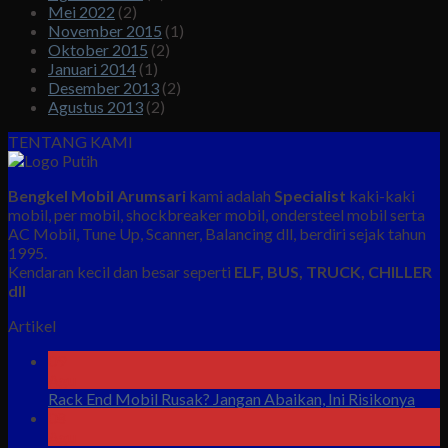
Mei 2022
(2)
November 2015
(1)
Oktober 2015
(2)
Januari 2014
(1)
Desember 2013
(2)
Agustus 2013
(2)
TENTANG KAMI
Bengkel Mobil Arumsari
kami adalah
Specialist
kaki-kaki
mobil, per mobil, shockbreaker mobil, ondersteel mobil serta
AC Mobil, Tune Up, Scanner, Balancing dll, berdiri sejak tahun
1995.
Kendaran kecil dan besar seperti
ELF, BUS, TRUCK, CHILLER
dll
Artikel
09
Agu
Rack End Mobil Rusak? Jangan Abaikan, Ini Risikonya
08
Agu