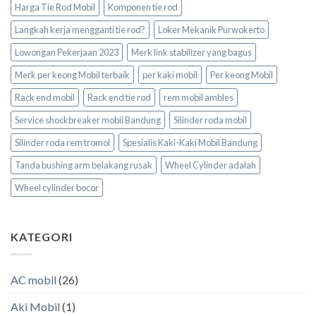
Harga Tie Rod Mobil
Komponen tie rod
Langkah kerja mengganti tie rod?
Loker Mekanik Purwokerto
Lowongan Pekerjaan 2023
Merk link stabilizer yang bagus
Merk per keong Mobil terbaik
per kaki mobil
Per keong Mobil
Rack end mobil
Rack end tie rod
rem mobil ambles
Service shockbreaker mobil Bandung
Silinder roda mobil
Silinder roda rem tromol
Spesialis Kaki-Kaki Mobil Bandung
Tanda bushing arm belakang rusak
Wheel Cylinder adalah
Wheel cylinder bocor
KATEGORI
AC mobil
(26)
Aki Mobil
(1)