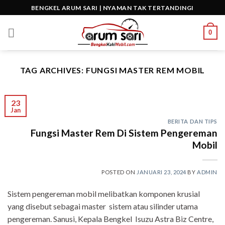
Skip
BENGKEL ARUM SARI | NYAMAN TAK TERTANDINGI
to
content
0
TAG ARCHIVES:
FUNGSI MASTER REM MOBIL
23
Jan
BERITA DAN TIPS
Fungsi Master Rem Di Sistem Pengereman
Mobil
POSTED ON
JANUARI 23, 2024
BY
ADMIN
Sistem pengereman mobil melibatkan komponen krusial
yang disebut sebagai master sistem atau silinder utama
pengereman. Sanusi, Kepala Bengkel Isuzu Astra Biz Centre,