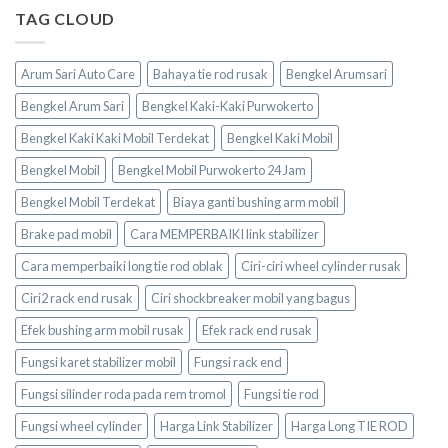
TAG CLOUD
Arum Sari Auto Care
Bahaya tie rod rusak
Bengkel Arumsari
Bengkel Arum Sari
Bengkel Kaki-Kaki Purwokerto
Bengkel Kaki Kaki Mobil Terdekat
Bengkel Kaki Mobil
Bengkel Mobil
Bengkel Mobil Purwokerto 24 Jam
Bengkel Mobil Terdekat
Biaya ganti bushing arm mobil
Brake pad mobil
Cara MEMPERBAIKI link stabilizer
Cara memperbaiki long tie rod oblak
Ciri-ciri wheel cylinder rusak
Ciri2 rack end rusak
Ciri shockbreaker mobil yang bagus
Efek bushing arm mobil rusak
Efek rack end rusak
Fungsi karet stabilizer mobil
Fungsi rack end
Fungsi silinder roda pada rem tromol
Fungsi tie rod
Fungsi wheel cylinder
Harga Link Stabilizer
Harga Long TIE ROD