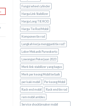
Fungsi wheel cylinder
→
Harga Link Stabilizer
Harga Long TIE ROD
e
Harga Tie Rod Mobil
Komponen tie rod
Langkah kerja mengganti tie rod?
Loker Mekanik Purwokerto
Lowongan Pekerjaan 2023
Merk link stabilizer yang bagus
Merk per keong Mobil terbaik
per kaki mobil
Per keong Mobil
Rack end mobil
Rack end tie rod
rem mobil ambles
Service shockbreaker mobil