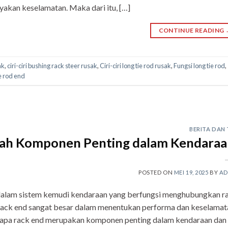
akan keselamatan. Maka dari itu, […]
CONTINUE READING
ak
,
ciri-ciri bushing rack steer rusak
,
Ciri-ciri long tie rod rusak
,
Fungsi long tie rod
,
e rod end
BERITA DAN 
ah Komponen Penting dalam Kendaraa
POSTED ON
MEI 19, 2025
BY
AD
 dalam sistem kemudi kendaraan yang berfungsi menghubungkan r
n rack end sangat besar dalam menentukan performa dan keselamat
gapa rack end merupakan komponen penting dalam kendaraan dan