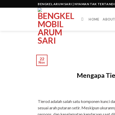
Skip
BENGKEL ARUM SARI | NYAMAN TAK TERTAND
to
content
HOME
ABOU
22
Nov
Mengapa Tie
Tierod adalah salah satu komponen kunci 
sesuai arah putaran setir. Meskipun ukurannya
respons, dan keselamatan kendaraan saat di