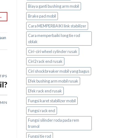
Biaya ganti bushing arm mobil
Brake pad mobil
→
Cara MEMPERBAIKI link stabilizer
Cara memperbaiki long tie rod
aan
oblak
Ciri-ciri wheel cylinder rusak
Ciri2 rack end rusak
Ciri shockbreaker mobil yang bagus
TIPS
Efek bushing arm mobil rusak
l?
Efek rack end rusak
Fungsi karet stabilizer mobil
MIN
Fungsi rack end
Fungsi silinder roda pada rem
tromol
Fungsi tie rod