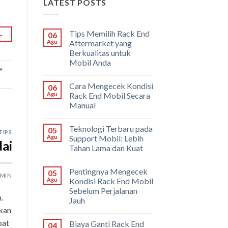
LATEST POSTS
Tips Memilih Rack End
→
06
Agu
Aftermarket yang
Berkualitas untuk
Mobil Anda
e
Cara Mengecek Kondisi
06
Agu
Rack End Mobil Secara
Manual
Teknologi Terbaru pada
05
TIPS
Agu
Support Mobil: Lebih
ai
Tahan Lama dan Kuat
Pentingnya Mengecek
05
MIN
Agu
Kondisi Rack End Mobil
Sebelum Perjalanan
.
Jauh
akan
pat
Biaya Ganti Rack End
04