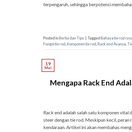
terpengaruh, sehingga berpotensi membahay
Posted in
Berita dan Tips
|
Tagged
Bahaya tie rod rus
Fungsi tie rod
,
Komponen tie rod
,
Rack end Avanza
,
Ti
19
Mei
Mengapa Rack End Adal
Rack end adalah salah satu komponen vital
steer dengan tie rod. Meskipun kecil, pera
kendaraan. Artikel ini akan membahas men