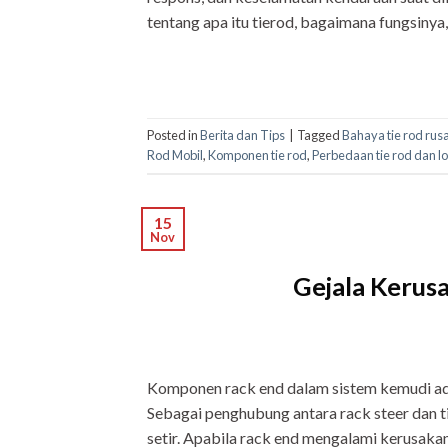
tentang apa itu tierod, bagaimana fungsiny
Posted in
Berita dan Tips
|
Tagged
Bahaya tie rod rus
Rod Mobil
,
Komponen tie rod
,
Perbedaan tie rod dan lo
15
Nov
Gejala Kerus
Komponen rack end dalam sistem kemudi adala
Sebagai penghubung antara rack steer dan t
setir. Apabila rack end mengalami kerusak