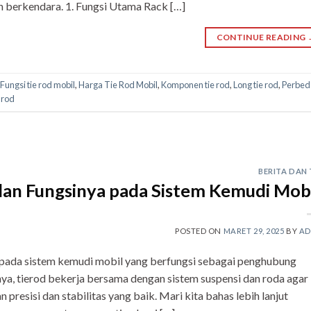
 berkendara. 1. Fungsi Utama Rack […]
CONTINUE READING
Fungsi tie rod mobil
,
Harga Tie Rod Mobil
,
Komponen tie rod
,
Long tie rod
,
Perbed
 rod
BERITA DAN 
dan Fungsinya pada Sistem Kemudi Mobi
POSTED ON
MARET 29, 2025
BY
AD
 pada sistem kemudi mobil yang berfungsi sebagai penghubung
a, tierod bekerja bersama dengan sistem suspensi dan roda agar
esisi dan stabilitas yang baik. Mari kita bahas lebih lanjut