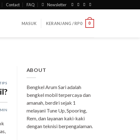
Contact
FAQ
Newsletter
0
MASUK
KERANJANG /
RP
0
ABOUT
TIPS
Bengkel Arum Sari adalah
l?
bengkel mobil terpercaya dan
amanah, berdiri sejak 1
melayani Tune Up, Spooring,
MIN
Rem, dan layanan kaki-kaki
ok
dengan teknisi berpengalaman.
as,