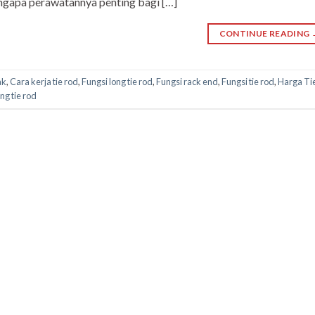
engapa perawatannya penting bagi […]
CONTINUE READING
ak
,
Cara kerja tie rod
,
Fungsi long tie rod
,
Fungsi rack end
,
Fungsi tie rod
,
Harga Ti
ng tie rod