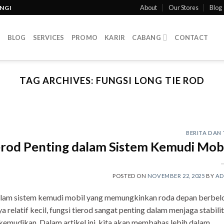
About
Our Stores
Blog
INGI
T
BLOG
SERVICES
PROMO
KARIR
CABANG
CONTACT
TAG ARCHIVES:
FUNGSI LONG TIE ROD
BERITA DAN 
rod Penting dalam Sistem Kemudi Mobi
POSTED ON
NOVEMBER 22, 2025
BY
AD
dalam sistem kemudi mobil yang memungkinkan roda depan berbel
 relatif kecil, fungsi tierod sangat penting dalam menjaga stabilit
kemudikan. Dalam artikel ini, kita akan membahas lebih dalam