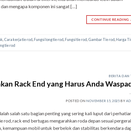
a, dan mengapa komponen ini sangat […]
CONTINUE READING
ak
,
Cara kerja tie rod
,
Fungsi long tie rod
,
Fungsi tie rod
,
Gambar Tie rod
,
Harga Ti
ng tie rod
BERITA DAN 
akan Rack End yang Harus Anda Waspad
POSTED ON
NOVEMBER 15, 2025
BY
AD
h salah satu bagian penting yang sering kali luput dari perhatian
ie rod, rack end bertugas mengarahkan roda depan sesuai perger
an, kemampuan mobil untuk berbelok dan stabilitas berkendara da