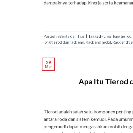
dampaknya terhadap kinerja serta keamanan
Posted in
Berita dan Tips
|
Tagged
Fungsi long tie rod
,
long tie rod dan rack end
,
Rack end mobil
,
Rack end tie
29
Mar
Apa Itu Tierod 
Tierod adalah salah satu komponen penting
antara roda dan sistem kemudi. Pada umumny
pengemudi dapat mengarahkan mobil dengan pr