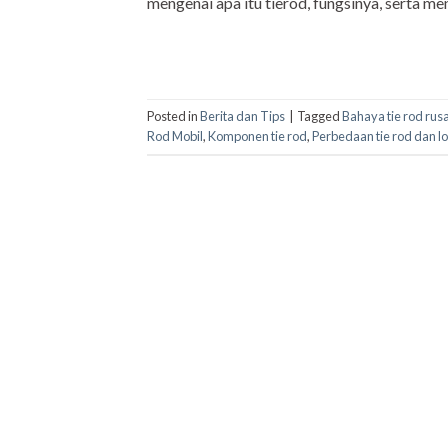
mengenai apa itu tierod, fungsinya, serta m
Posted in
Berita dan Tips
|
Tagged
Bahaya tie rod rus
Rod Mobil
,
Komponen tie rod
,
Perbedaan tie rod dan lo