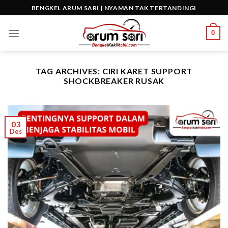
Skip
BENGKEL ARUM SARI | NYAMAN TAK TERTANDINGI
to
content
0
TAG ARCHIVES:
CIRI KARET SUPPORT
SHOCKBREAKER RUSAK
03
Des