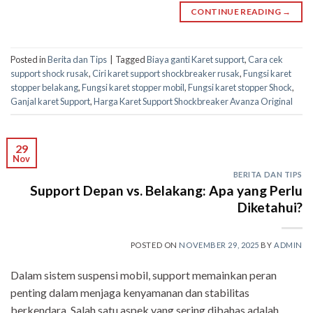
CONTINUE READING
→
Posted in
Berita dan Tips
|
Tagged
Biaya ganti Karet support
,
Cara cek
support shock rusak
,
Ciri karet support shockbreaker rusak
,
Fungsi karet
stopper belakang
,
Fungsi karet stopper mobil
,
Fungsi karet stopper Shock
,
Ganjal karet Support
,
Harga Karet Support Shockbreaker Avanza Original
29
Nov
BERITA DAN TIPS
Support Depan vs. Belakang: Apa yang Perlu
Diketahui?
POSTED ON
NOVEMBER 29, 2025
BY
ADMIN
Dalam sistem suspensi mobil, support memainkan peran
penting dalam menjaga kenyamanan dan stabilitas
berkendara. Salah satu aspek yang sering dibahas adalah