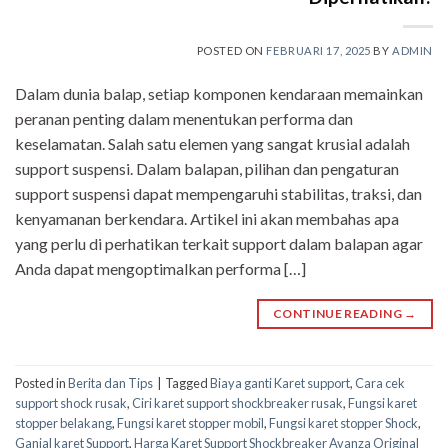
POSTED ON
FEBRUARI 17, 2025
BY
ADMIN
Dalam dunia balap, setiap komponen kendaraan memainkan
peranan penting dalam menentukan performa dan
keselamatan. Salah satu elemen yang sangat krusial adalah
support suspensi. Dalam balapan, pilihan dan pengaturan
support suspensi dapat mempengaruhi stabilitas, traksi, dan
kenyamanan berkendara. Artikel ini akan membahas apa
yang perlu di perhatikan terkait support dalam balapan agar
Anda dapat mengoptimalkan performa […]
CONTINUE READING
→
Posted in
Berita dan Tips
|
Tagged
Biaya ganti Karet support
,
Cara cek
support shock rusak
,
Ciri karet support shockbreaker rusak
,
Fungsi karet
stopper belakang
,
Fungsi karet stopper mobil
,
Fungsi karet stopper Shock
,
Ganjal karet Support
,
Harga Karet Support Shockbreaker Avanza Original