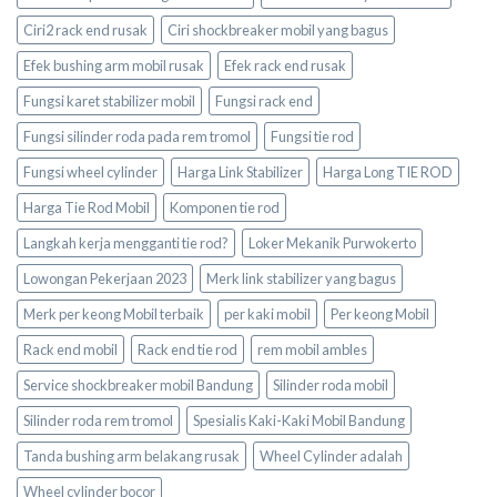
Ciri2 rack end rusak
Ciri shockbreaker mobil yang bagus
Efek bushing arm mobil rusak
Efek rack end rusak
Fungsi karet stabilizer mobil
Fungsi rack end
Fungsi silinder roda pada rem tromol
Fungsi tie rod
Fungsi wheel cylinder
Harga Link Stabilizer
Harga Long TIE ROD
Harga Tie Rod Mobil
Komponen tie rod
Langkah kerja mengganti tie rod?
Loker Mekanik Purwokerto
Lowongan Pekerjaan 2023
Merk link stabilizer yang bagus
Merk per keong Mobil terbaik
per kaki mobil
Per keong Mobil
Rack end mobil
Rack end tie rod
rem mobil ambles
Service shockbreaker mobil Bandung
Silinder roda mobil
Silinder roda rem tromol
Spesialis Kaki-Kaki Mobil Bandung
Tanda bushing arm belakang rusak
Wheel Cylinder adalah
Wheel cylinder bocor