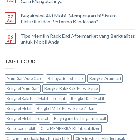
Agu
Cara Mengatasinya
Bagaimana Aki Mobil Mempengaruhi Sistem
07
Agu
Elektrikal dan Performa Kendaraan?
Tips Memilih Rack End Aftermarket yang Berkualitas
06
Agu
untuk Mobil Anda
TAG CLOUD
Arum Sari Auto Care
Bahaya tie rod rusak
Bengkel Arumsari
Bengkel Arum Sari
Bengkel Kaki-Kaki Purwokerto
Bengkel Kaki Kaki Mobil Terdekat
Bengkel Kaki Mobil
Bengkel Mobil
Bengkel Mobil Purwokerto 24 Jam
Bengkel Mobil Terdekat
Biaya ganti bushing arm mobil
Brake pad mobil
Cara MEMPERBAIKI link stabilizer
Cara memperbaiki long tie rod oblak
Ciri-ciri wheel cylinder rusak