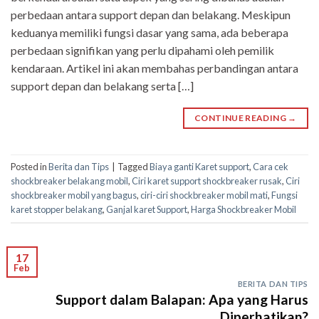
perbedaan antara support depan dan belakang. Meskipun
keduanya memiliki fungsi dasar yang sama, ada beberapa
perbedaan signifikan yang perlu dipahami oleh pemilik
kendaraan. Artikel ini akan membahas perbandingan antara
support depan dan belakang serta […]
CONTINUE READING
→
Posted in
Berita dan Tips
|
Tagged
Biaya ganti Karet support
,
Cara cek
shockbreaker belakang mobil
,
Ciri karet support shockbreaker rusak
,
Ciri
shockbreaker mobil yang bagus
,
ciri-ciri shockbreaker mobil mati
,
Fungsi
karet stopper belakang
,
Ganjal karet Support
,
Harga Shockbreaker Mobil
17
Feb
BERITA DAN TIPS
Support dalam Balapan: Apa yang Harus
Diperhatikan?