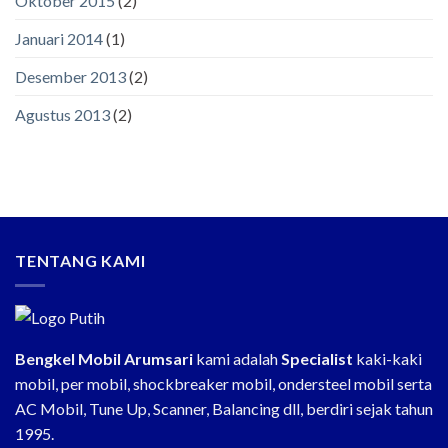
Oktober 2015
(2)
Januari 2014
(1)
Desember 2013
(2)
Agustus 2013
(2)
TENTANG KAMI
Bengkel Mobil Arumsari
kami adalah
Specialist
kaki-kaki
mobil, per mobil, shockbreaker mobil, ondersteel mobil serta
AC Mobil, Tune Up, Scanner, Balancing dll, berdiri sejak tahun
1995.