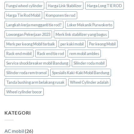
Fungsi wheel cylinder
Harga Link Stabilizer
Harga Long TIE ROD
Harga Tie Rod Mobil
Komponen tie rod
Langkah kerja mengganti tie rod?
Loker Mekanik Purwokerto
Lowongan Pekerjaan 2023
Merk link stabilizer yang bagus
Merk per keong Mobil terbaik
per kaki mobil
Per keong Mobil
Rack end mobil
Rack end tie rod
rem mobil ambles
Service shockbreaker mobil Bandung
Silinder roda mobil
Silinder roda rem tromol
Spesialis Kaki-Kaki Mobil Bandung
Tanda bushing arm belakang rusak
Wheel Cylinder adalah
Wheel cylinder bocor
KATEGORI
AC mobil
(26)