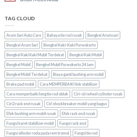
TAG CLOUD
Arum Sari Auto Care
Bahaya tie rod rusak
Bengkel Arumsari
Bengkel Arum Sari
Bengkel Kaki-Kaki Purwokerto
Bengkel Kaki Kaki Mobil Terdekat
Bengkel Kaki Mobil
Bengkel Mobil
Bengkel Mobil Purwokerto 24 Jam
Bengkel Mobil Terdekat
Biaya ganti bushing arm mobil
Brake pad mobil
Cara MEMPERBAIKI link stabilizer
Cara memperbaiki long tie rod oblak
Ciri-ciri wheel cylinder rusak
Ciri2 rack end rusak
Ciri shockbreaker mobil yang bagus
Efek bushing arm mobil rusak
Efek rack end rusak
Fungsi karet stabilizer mobil
Fungsi rack end
Fungsi silinder roda pada rem tromol
Fungsi tie rod