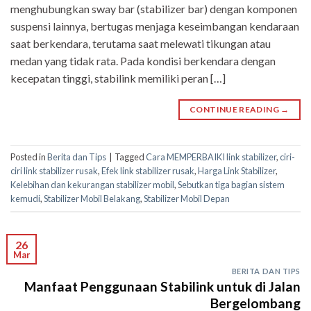
menghubungkan sway bar (stabilizer bar) dengan komponen
suspensi lainnya, bertugas menjaga keseimbangan kendaraan
saat berkendara, terutama saat melewati tikungan atau
medan yang tidak rata. Pada kondisi berkendara dengan
kecepatan tinggi, stabilink memiliki peran […]
CONTINUE READING
→
Posted in
Berita dan Tips
|
Tagged
Cara MEMPERBAIKI link stabilizer
,
ciri-
ciri link stabilizer rusak
,
Efek link stabilizer rusak
,
Harga Link Stabilizer
,
Kelebihan dan kekurangan stabilizer mobil
,
Sebutkan tiga bagian sistem
kemudi
,
Stabilizer Mobil Belakang
,
Stabilizer Mobil Depan
26
Mar
BERITA DAN TIPS
Manfaat Penggunaan Stabilink untuk di Jalan
Bergelombang