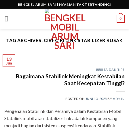
Skip
BENGKEL ARUM SARI | NYAMAN TAK TERTANDINGI
to
content
0
TAG ARCHIVES:
CIRI-CIRI LINK STABILIZER RUSAK
13
Jun
BERITA DAN TIPS
Bagaimana Stabilink Meningkat Kestabilan
Saat Kecepatan Tinggi?
POSTED ON
JUNI 13, 2025
BY
ADMIN
Pengenalan Stabilink dan Perannya dalam Kestabilan Mobil
Stabilink mobil atau stabilizer link adalah komponen yang
menjadi bagian dari sistem suspensi kendaraan. Stabilink