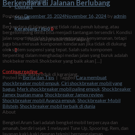
Bandung
Berkendara di Jalanan Berlubang
Contact
Posted on
Desember 31, 2024
November 16, 2024
by
admin
Masuk
Berkendara di jalanan yang tidak rata, penuh lubang, atau
Keranjang /
Rp
0
0
bergelombang tentu bisa menjadi tantangan tersendiri. Kondisi
jalan seperti ini tidak hanya mengganggu kenyamanan, tetapi
Tidak ada produk di keranjang.
juga bisa merusak komponen kendaraan jika tidak di dukung
oleh sistem suspensi yang tepat. Salah satu komponen
0
terpenting dalam menghadapi medan jalan yang buruk adalah
shokbeker mobil. Shokbeker yang baik akan […]
Keranjang
Continue reading
→
Tidak ada produk di keranjang.
Posted in
Berita dan Tips
|
Tagged
Cara membuat
shockbreaker mobil empuk
,
Ciri shockbreaker mobil yang
bagus
,
Merk shockbreaker mobil paling empuk
,
Shockbreaker
Jamex buatan mana
,
Shockbreaker Jamex review
,
Shockbreaker mobil Avanza empuk
,
Shockbreaker Mobil
Bilstein
,
Shockbreaker mobil terbaik di dunia
About
Bengkel Arum Sari adalah bengkel mobil terpercaya dan
amanah, berdiri sejak 1 melayani Tune Up, Spooring, Rem, dan
layanan kaki-kaki dengan teknisi berpengalaman.