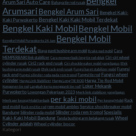
Bengkel
Arum Sari Auto Care
Bahaya tie rod rusak
Arumsari
Bengkel Arum Sari
Bengkel Kaki-
Bengkel Kaki Kaki Mobil Terdekat
Kaki Purwokerto
Bengkel Kaki Mobil
Bengkel Mobil
Bengkel Mobil
Bengkel Mobil Purwokerto 24 Jam
Terdekat
Biaya ganti bushing arm mobil
Cara
Brake pad mobil
Ciri-ciri wheel
MEMPERBAIKI link stabilizer
Cara memperbaiki long tie rod oblak
cylinder rusak
Ciri2 rack end rusak
Ciri shockbreaker mobil yang bagus
Efek
Fungsi
bushing arm mobil rusak
Efek rack end rusak
Fungsi karet stabilizer mobil
Fungsi wheel
rack end
Fungsi tie rod
Fungsi silinder roda pada rem tromol
cylinder
Harga Tie Rod Mobil
Harga Long TIE ROD
Harga Link Stabilizer
Loker Mekanik
Komponen tie rod
Langkah kerja mengganti tie rod?
Purwokerto
Lowongan Pekerjaan 2023
Merk link stabilizer yang bagus
per kaki mobil
Rack
Merk per keong Mobil terbaik
Per keong Mobil
Service shockbreaker mobil
end mobil
rem mobil ambles
Rack end tie rod
Spesialis
Silinder roda rem tromol
Bandung
Silinder roda mobil
Kaki-Kaki Mobil Bandung
Wheel
Tanda bushing arm belakang rusak
Cylinder adalah
Wheel cylinder bocor
Kategori