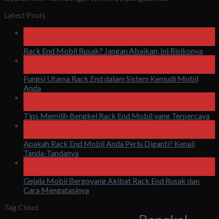
Latest Posts
09
Agu
Rack End Mobil Rusak? Jangan Abaikan, Ini Risikonya
08
Agu
Fungsi Utama Rack End dalam Sistem Kemudi Mobil
Anda
08
Agu
Tips Memilih Bengkel Rack End Mobil yang Terpercaya
07
Agu
Apakah Rack End Mobil Anda Perlu Diganti? Kenali
Tanda-Tandanya
07
Agu
Gejala Mobil Bergoyang Akibat Rack End Rusak dan
Cara Mengatasinya
Tag Cloud