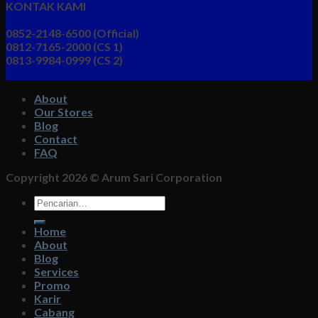
KONTAK KAMI
0852-2148-6500 (Official)
0812-7165-2000 (CS 1)
0813-9984-0999 (CS 2)
About
Our Stores
Blog
Contact
FAQ
Copyright 2026 ©
Arum Sari Corporation
Pencarian
untuk:
Home
About
Blog
Services
Promo
Karir
Cabang