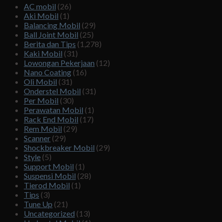
AC mobil
(26)
Aki Mobil
(1)
Balancing Mobil
(29)
Ball Joint Mobil
(25)
Berita dan Tips
(1,278)
Kaki Mobil
(31)
Lowongan Pekerjaan
(12)
Nano Coating
(16)
Oli Mobil
(31)
Onderstel Mobil
(31)
Per Mobil
(30)
Perawatan Mobil
(1)
Rack End Mobil
(17)
Rem Mobil
(29)
Scanner
(29)
Shockbreaker Mobil
(29)
Style
(5)
Support Mobil
(1)
Suspensi Mobil
(28)
Tierod Mobil
(1)
Tips
(3)
Tune Up
(21)
Uncategorized
(13)