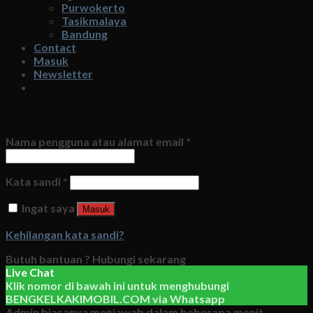
Purwokerto
Tasikmalaya
Bandung
Contact
Masuk
Newsletter
Masuk
Nama pengguna atau alamat email
*
Kata sandi
*
Ingat saya
Masuk
Kehilangan kata sandi?
Butuh bantuan ?
Hubungi sekarang
Live Chat
Klik nomor di bawah ini untuk menghubungi
BENGKELKAKIMOBIL.COM
via
Whatsapp
Admin biasanya menjawab dalam beberapa menit.