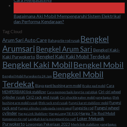
07
Agu
Bagaimana Aki Mobil Mempengaruhi Sistem Elektrikal
dan Performa Kendaraan?
Tag Cloud
Bengkel
Arum Sari Auto Care
Bahaya tie rod rusak
Arumsari
Bengkel Arum Sari
Bengkel Kaki-
Bengkel Kaki Kaki Mobil Terdekat
Kaki Purwokerto
Bengkel Kaki Mobil
Bengkel Mobil
Bengkel Mobil
Bengkel Mobil Purwokerto 24 Jam
Terdekat
Biaya ganti bushing arm mobil
Cara
Brake pad mobil
Ciri-ciri wheel
MEMPERBAIKI link stabilizer
Cara memperbaiki long tie rod oblak
cylinder rusak
Ciri2 rack end rusak
Ciri shockbreaker mobil yang bagus
Efek
Fungsi
bushing arm mobil rusak
Efek rack end rusak
Fungsi karet stabilizer mobil
Fungsi wheel
rack end
Fungsi tie rod
Fungsi silinder roda pada rem tromol
cylinder
Harga Tie Rod Mobil
Harga Long TIE ROD
Harga Link Stabilizer
Loker Mekanik
Komponen tie rod
Langkah kerja mengganti tie rod?
Purwokerto
Lowongan Pekerjaan 2023
Merk link stabilizer yang bagus