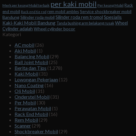
per kaki mobil
Rack
Merk per keong Mobil terbaik
Per keong Mobil
Service shockbreaker mobil
end mobil
rem mobil ambles
Rack end tie rod
Spesialis
Silinder roda rem tromol
Bandung
Silinder roda mobil
Kaki-Kaki Mobil Bandung
Wheel
Tanda bushing arm belakang rusak
Cylinder adalah
Wheel cylinder bocor
Kategori
AC mobil
(26)
Aki Mobil
(1)
Balancing Mobil
(29)
Ball Joint Mobil
(25)
Berita dan Tips
(1,278)
Kaki Mobil
(31)
Lowongan Pekerjaan
(12)
Nano Coating
(16)
Oli Mobil
(31)
Onderstel Mobil
(31)
Per Mobil
(30)
Perawatan Mobil
(1)
Rack End Mobil
(16)
Rem Mobil
(29)
Scanner
(29)
Shockbreaker Mobil
(29)