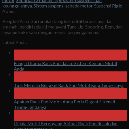
motor
,
Sebutkan 3 macam tipe sistem suspensi dan
keunggulannya
,
Sistem suspensi sepeda motor
,
Suspensi Rigid
About
Bengkel Arum Sari adalah bengkel mobil terpercaya dan
amanah, berdiri sejak 1 melayani Tune Up, Spooring, Rem, dan
layanan kaki-kaki dengan teknisi berpengalaman.
Latest Posts
08
Agu
Fungsi Utama Rack End dalam Sistem Kemudi Mobil
Anda
08
Agu
Tips Memilih Bengkel Rack End Mobil yang Terpercaya
07
Agu
Apakah Rack End Mobil Anda Perlu Diganti? Kenali
Tanda-Tandanya
07
Agu
Gejala Mobil Bergoyang Akibat Rack End Rusak dan
Cara Mengatasinya