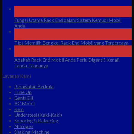
08
Agu
Fungsi Utama Rack End dalam Sistem Kemudi Mobil
Anda
08
Agu
Tips Memilih Bengkel Rack End Mobil yang Terpercaya
07
Agu
Apakah Rack End Mobil Anda Perlu Diganti? Kenali
Tanda-Tandanya
Layanan Kami
Perawatan Berkala
Tune Up
Ganti Oli
AC Mobil
Rem
Understeel (Kaki-Kaki)
Spooring & Balancing
Nitrogen
Shaking Machine