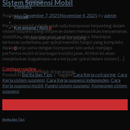
Bandung
Sistem Suspensi Mobil
Contact
Posted on
Desember 7, 2025
November 4, 2025
by
admin
Masuk
Per spiral mobil adalah salah satu komponen terpenting dalam
Keranjang /
Rp
0
0
sistem suspensi yang berperan dalam memastikan kenyamanan,
stabilitas, dan keselamatan saat berkendara. Meskipun
Tidak ada produk di keranjang.
terkesan sederhana, per spiral memiliki fungsi yang kompleks
dan bekerja sama dengan komponen lain untuk menjaga
0
performa mobil di berbagai kondisi jalan. Artikel ini akan
menjelaskan bagaimana cara kerja per spiral dalam sistem […]
Keranjang
Continue reading
→
Tidak ada produk di keranjang.
Posted in
Berita dan Tips
|
Tagged
Cara Kerja coil spring
,
Cara
Kerja sistem suspensi
,
Cara Kerja suspensi independen
,
Cara
Kerja suspensi mobil
,
Fungsi sistem suspensi
,
Komponen sistem
suspensi
26
Nov
Berita dan Tips