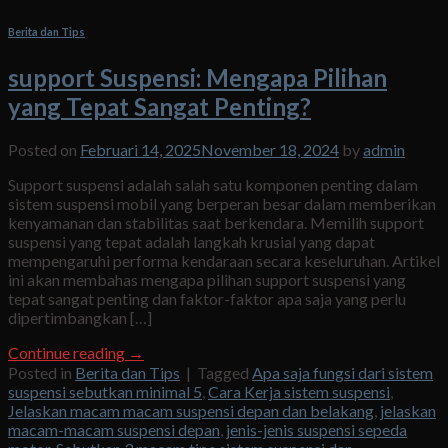
Berita dan Tips
support Suspensi: Mengapa Pilihan
yang Tepat Sangat Penting?
Posted on
Februari 14, 2025
November 18, 2024
by
admin
Support suspensi adalah salah satu komponen penting dalam
sistem suspensi mobil yang berperan besar dalam memberikan
kenyamanan dan stabilitas saat berkendara. Memilih support
suspensi yang tepat adalah langkah krusial yang dapat
mempengaruhi performa kendaraan secara keseluruhan. Artikel
ini akan membahas mengapa pilihan support suspensi yang
tepat sangat penting dan faktor-faktor apa saja yang perlu
dipertimbangkan […]
Continue reading
→
Posted in
Berita dan Tips
|
Tagged
Apa saja fungsi dari sistem
suspensi sebutkan minimal 5
,
Cara Kerja sistem suspensi
,
Jelaskan macam macam suspensi depan dan belakang
,
jelaskan
macam-macam suspensi depan
,
jenis-jenis suspensi sepeda