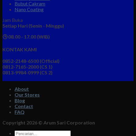
Bubut Cakram
Nano Coating
Jam Buka
Setiap Hari (Senin - Minggu)
🕒 08.00 - 17.00 (WIB)
KONTAK KAMI
0852-2148-6500 (Official)
0812-7165-2000 (CS 1)
0813-9984-0999 (CS 2)
About
Our Stores
Blog
Contact
FAQ
Copyright 2026 ©
Arum Sari Corporation
Pencarian