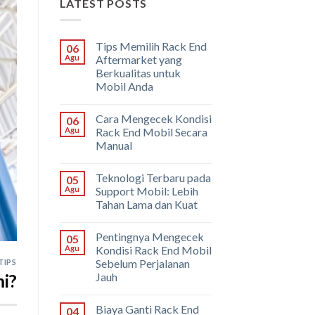
LATEST POSTS
Tips Memilih Rack End
06
Agu
Aftermarket yang
Berkualitas untuk
Mobil Anda
Cara Mengecek Kondisi
06
Agu
Rack End Mobil Secara
Manual
Teknologi Terbaru pada
05
Agu
Support Mobil: Lebih
Tahan Lama dan Kuat
Pentingnya Mengecek
05
Agu
Kondisi Rack End Mobil
Sebelum Perjalanan
TIPS
i?
Jauh
Biaya Ganti Rack End
04