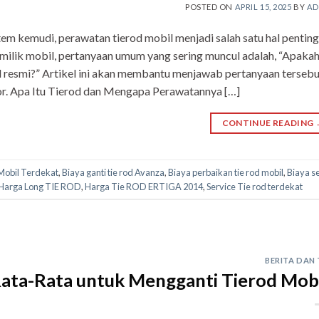
POSTED ON
APRIL 15, 2025
BY
AD
m kemudi, perawatan tierod mobil menjadi salah satu hal penting
emilik mobil, pertanyaan umum yang sering muncul adalah, “Apaka
l resmi?” Artikel ini akan membantu menjawab pertanyaan tersebu
. Apa Itu Tierod dan Mengapa Perawatannya […]
CONTINUE READING
Mobil Terdekat
,
Biaya ganti tie rod Avanza
,
Biaya perbaikan tie rod mobil
,
Biaya s
Harga Long TIE ROD
,
Harga Tie ROD ERTIGA 2014
,
Service Tie rod terdekat
BERITA DAN 
Rata-Rata untuk Mengganti Tierod Mobi