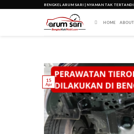
Skip
BENGKEL ARUM SARI | NYAMAN TAK TERTAND
to
content
HOME
ABOU
15
Apr