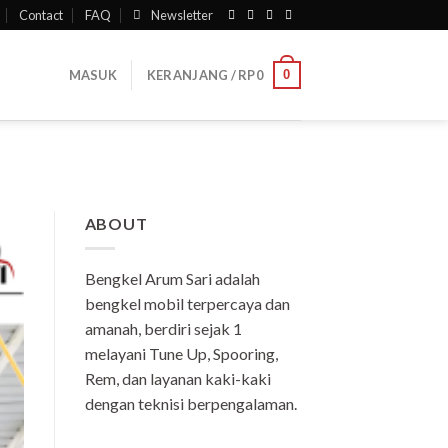
Contact
FAQ
Newsletter
0
MASUK
KERANJANG /
RP
0
ABOUT
Bengkel Arum Sari adalah
bengkel mobil terpercaya dan
amanah, berdiri sejak 1
melayani Tune Up, Spooring,
Rem, dan layanan kaki-kaki
dengan teknisi berpengalaman.