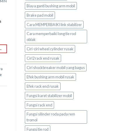
MIN
Biaya ganti bushing arm mobil
Brake pad mobil
a
Cara MEMPERBAIKI link stabilizer
Cara memperbaiki long tie rod
oblak
→
Ciri-ciri wheel cylinder rusak
Ciri2 rack end rusak
Ciri shockbreaker mobil yang bagus
ya
ie
Efek bushing arm mobil rusak
Efek rack end rusak
Fungsi karet stabilizer mobil
Fungsi rack end
Fungsi silinder roda pada rem
tromol
Fungsi tie rod