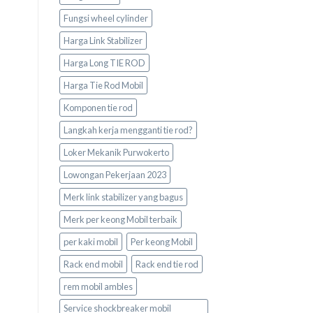
Fungsi wheel cylinder
Harga Link Stabilizer
Harga Long TIE ROD
Harga Tie Rod Mobil
Komponen tie rod
Langkah kerja mengganti tie rod?
Loker Mekanik Purwokerto
Lowongan Pekerjaan 2023
Merk link stabilizer yang bagus
Merk per keong Mobil terbaik
per kaki mobil
Per keong Mobil
Rack end mobil
Rack end tie rod
rem mobil ambles
Service shockbreaker mobil