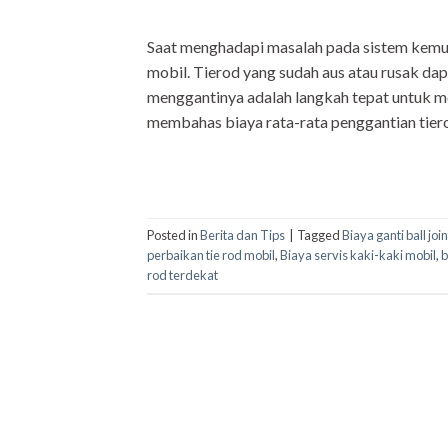
Saat menghadapi masalah pada sistem kemudi
mobil. Tierod yang sudah aus atau rusak d
menggantinya adalah langkah tepat untuk men
membahas biaya rata-rata penggantian tier
Posted in
Berita dan Tips
|
Tagged
Biaya ganti ball joi
perbaikan tie rod mobil
,
Biaya servis kaki-kaki mobil
,
b
rod terdekat