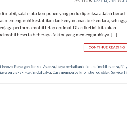
POSTED ON
APRIL 14, 2025
BY
AD
 mobil, salah satu komponen yang perlu diperiksa adalah tierod
apat memengaruhi kestabilan dan kenyamanan berkendara, sehingg
jaga performa mobil tetap optimal. Di artikel ini, kita akan
od mobil beserta beberapa faktor yang memengaruhinya. […]
CONTINUE READING
nt Innova
,
Biaya ganti tie rod Avanza
,
biaya perbaikan kaki-kaki mobil avanza
,
Bia
iaya servis kaki-kaki mobil calya
,
Cara memperbaiki long tie rod oblak
,
Service T