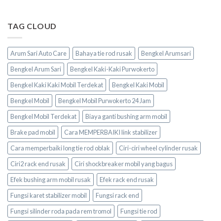
TAG CLOUD
Arum Sari Auto Care
Bahaya tie rod rusak
Bengkel Arumsari
Bengkel Arum Sari
Bengkel Kaki-Kaki Purwokerto
Bengkel Kaki Kaki Mobil Terdekat
Bengkel Kaki Mobil
Bengkel Mobil
Bengkel Mobil Purwokerto 24 Jam
Bengkel Mobil Terdekat
Biaya ganti bushing arm mobil
Brake pad mobil
Cara MEMPERBAIKI link stabilizer
Cara memperbaiki long tie rod oblak
Ciri-ciri wheel cylinder rusak
Ciri2 rack end rusak
Ciri shockbreaker mobil yang bagus
Efek bushing arm mobil rusak
Efek rack end rusak
Fungsi karet stabilizer mobil
Fungsi rack end
Fungsi silinder roda pada rem tromol
Fungsi tie rod