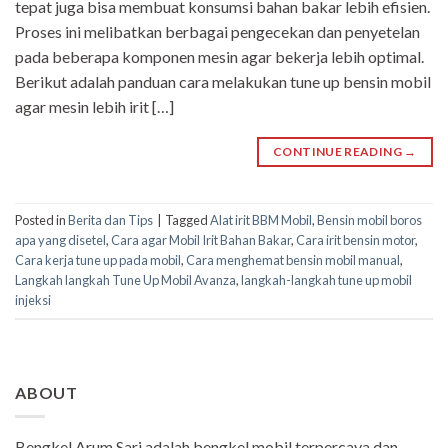
tepat juga bisa membuat konsumsi bahan bakar lebih efisien.
Proses ini melibatkan berbagai pengecekan dan penyetelan
pada beberapa komponen mesin agar bekerja lebih optimal.
Berikut adalah panduan cara melakukan tune up bensin mobil
agar mesin lebih irit […]
CONTINUE READING
→
Posted in
Berita dan Tips
|
Tagged
Alat irit BBM Mobil
,
Bensin mobil boros
apa yang disetel
,
Cara agar Mobil Irit Bahan Bakar
,
Cara irit bensin motor
,
Cara kerja tune up pada mobil
,
Cara menghemat bensin mobil manual
,
Langkah langkah Tune Up Mobil Avanza
,
langkah-langkah tune up mobil
injeksi
ABOUT
Bengkel Arum Sari adalah bengkel mobil terpercaya dan