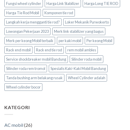
Fungsi wheel cylinder
Harga Link Stabilizer
Harga Long TIE ROD
Harga Tie Rod Mobil
Komponen tie rod
Langkah kerja mengganti tie rod?
Loker Mekanik Purwokerto
Lowongan Pekerjaan 2023
Merk link stabilizer yang bagus
Merk per keong Mobil terbaik
per kaki mobil
Per keong Mobil
Rack end mobil
Rack end tie rod
rem mobil ambles
Service shockbreaker mobil Bandung
Silinder roda mobil
Silinder roda rem tromol
Spesialis Kaki-Kaki Mobil Bandung
Tanda bushing arm belakang rusak
Wheel Cylinder adalah
Wheel cylinder bocor
KATEGORI
AC mobil
(26)