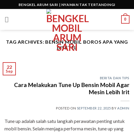
Skip
BENGKEL ARUM SARI | NYAMAN TAK TERTANDINGI
to
content
0
TAG ARCHIVES:
BENSIN MOBIL BOROS APA YANG
DISETEL
22
Sep
BERITA DAN TIPS
Cara Melakukan Tune Up Bensin Mobil Agar
Mesin Lebih Irit
POSTED ON
SEPTEMBER 22, 2025
BY
ADMIN
Tune up adalah salah satu langkah perawatan penting untuk
mobil bensin. Selain menjaga performa mesin, tune up yang