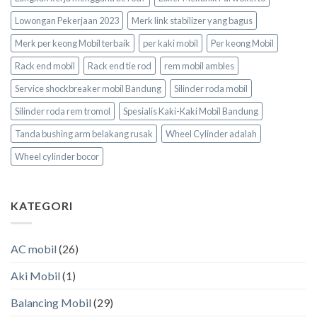
Lowongan Pekerjaan 2023
Merk link stabilizer yang bagus
Merk per keong Mobil terbaik
per kaki mobil
Per keong Mobil
Rack end mobil
Rack end tie rod
rem mobil ambles
Service shockbreaker mobil Bandung
Silinder roda mobil
Silinder roda rem tromol
Spesialis Kaki-Kaki Mobil Bandung
Tanda bushing arm belakang rusak
Wheel Cylinder adalah
Wheel cylinder bocor
KATEGORI
AC mobil
(26)
Aki Mobil
(1)
Balancing Mobil
(29)