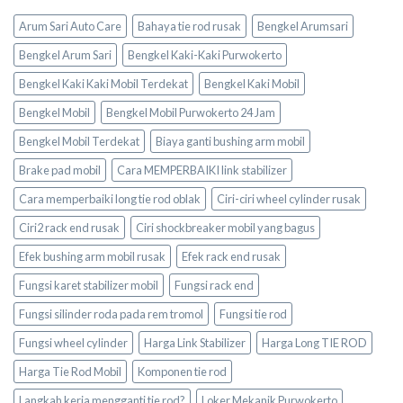
Arum Sari Auto Care
Bahaya tie rod rusak
Bengkel Arumsari
Bengkel Arum Sari
Bengkel Kaki-Kaki Purwokerto
Bengkel Kaki Kaki Mobil Terdekat
Bengkel Kaki Mobil
Bengkel Mobil
Bengkel Mobil Purwokerto 24 Jam
Bengkel Mobil Terdekat
Biaya ganti bushing arm mobil
Brake pad mobil
Cara MEMPERBAIKI link stabilizer
Cara memperbaiki long tie rod oblak
Ciri-ciri wheel cylinder rusak
Ciri2 rack end rusak
Ciri shockbreaker mobil yang bagus
Efek bushing arm mobil rusak
Efek rack end rusak
Fungsi karet stabilizer mobil
Fungsi rack end
Fungsi silinder roda pada rem tromol
Fungsi tie rod
Fungsi wheel cylinder
Harga Link Stabilizer
Harga Long TIE ROD
Harga Tie Rod Mobil
Komponen tie rod
Langkah kerja mengganti tie rod?
Loker Mekanik Purwokerto