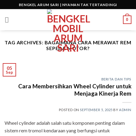
Skip
BENGKEL ARUM SARI | NYAMAN TAK TERTANDINGI
to
content
0
TAG ARCHIVES:
BAGAIMANA CARA MERAWAT REM
SEPEDA MOTOR?
05
Sep
BERITA DAN TIPS
Cara Membersihkan Wheel Cylinder untuk
Menjaga Kinerja Rem
POSTED ON
SEPTEMBER 5, 2025
BY
ADMIN
Wheel cylinder adalah salah satu komponen penting dalam
sistem rem tromol kendaraan yang berfungsi untuk