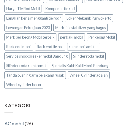
Harga Tie Rod Mobil
Komponen tie rod
Langkah kerja mengganti tie rod?
Loker Mekanik Purwokerto
Lowongan Pekerjaan 2023
Merk link stabilizer yang bagus
Merk per keong Mobil terbaik
per kaki mobil
Per keong Mobil
Rack end mobil
Rack end tie rod
rem mobil ambles
Service shockbreaker mobil Bandung
Silinder roda mobil
Silinder roda rem tromol
Spesialis Kaki-Kaki Mobil Bandung
Tanda bushing arm belakang rusak
Wheel Cylinder adalah
Wheel cylinder bocor
KATEGORI
AC mobil
(26)