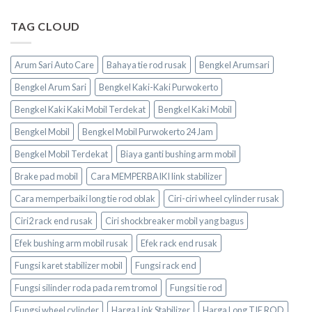
TAG CLOUD
Arum Sari Auto Care
Bahaya tie rod rusak
Bengkel Arumsari
Bengkel Arum Sari
Bengkel Kaki-Kaki Purwokerto
Bengkel Kaki Kaki Mobil Terdekat
Bengkel Kaki Mobil
Bengkel Mobil
Bengkel Mobil Purwokerto 24 Jam
Bengkel Mobil Terdekat
Biaya ganti bushing arm mobil
Brake pad mobil
Cara MEMPERBAIKI link stabilizer
Cara memperbaiki long tie rod oblak
Ciri-ciri wheel cylinder rusak
Ciri2 rack end rusak
Ciri shockbreaker mobil yang bagus
Efek bushing arm mobil rusak
Efek rack end rusak
Fungsi karet stabilizer mobil
Fungsi rack end
Fungsi silinder roda pada rem tromol
Fungsi tie rod
Fungsi wheel cylinder
Harga Link Stabilizer
Harga Long TIE ROD