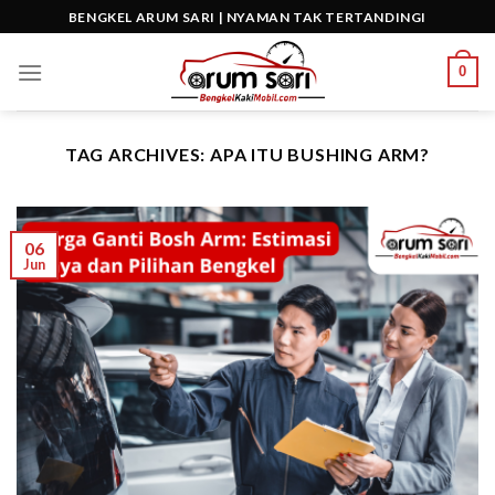
Skip
BENGKEL ARUM SARI | NYAMAN TAK TERTANDINGI
to
content
0
TAG ARCHIVES:
APA ITU BUSHING ARM?
06
Jun