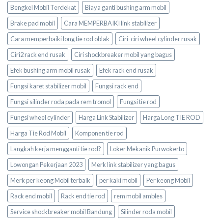
Bengkel Mobil Terdekat
Biaya ganti bushing arm mobil
Brake pad mobil
Cara MEMPERBAIKI link stabilizer
Cara memperbaiki long tie rod oblak
Ciri-ciri wheel cylinder rusak
Ciri2 rack end rusak
Ciri shockbreaker mobil yang bagus
Efek bushing arm mobil rusak
Efek rack end rusak
Fungsi karet stabilizer mobil
Fungsi rack end
Fungsi silinder roda pada rem tromol
Fungsi tie rod
Fungsi wheel cylinder
Harga Link Stabilizer
Harga Long TIE ROD
Harga Tie Rod Mobil
Komponen tie rod
Langkah kerja mengganti tie rod?
Loker Mekanik Purwokerto
Lowongan Pekerjaan 2023
Merk link stabilizer yang bagus
Merk per keong Mobil terbaik
per kaki mobil
Per keong Mobil
Rack end mobil
Rack end tie rod
rem mobil ambles
Service shockbreaker mobil Bandung
Silinder roda mobil