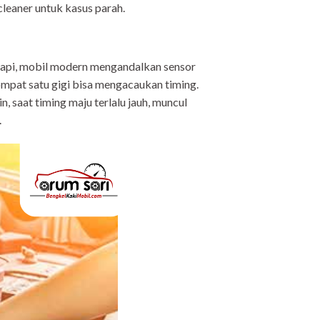
cleaner untuk kasus parah.
etapi, mobil modern mengandalkan sensor
ompat satu gigi bisa mengacaukan timing.
n, saat timing maju terlalu jauh, muncul
.