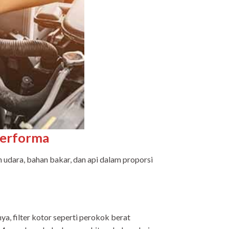
Performa
h udara, bahan bakar, dan api dalam proporsi
ya, filter kotor seperti perokok berat