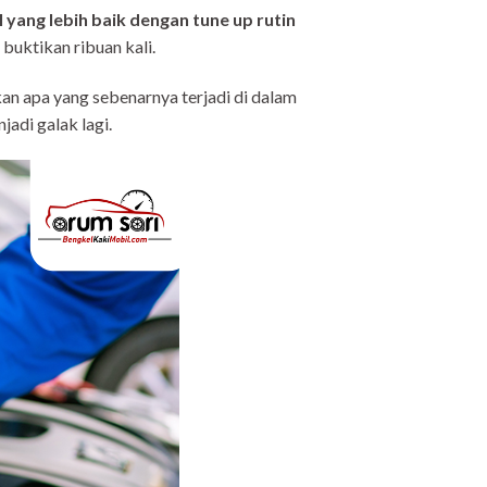
 yang lebih baik dengan tune up rutin
buktikan ribuan kali.
kan apa yang sebenarnya terjadi di dalam
adi galak lagi.