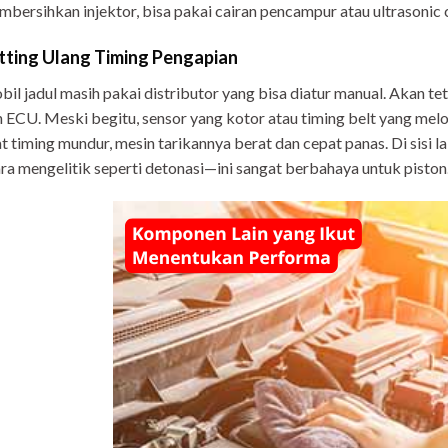
bersihkan injektor, bisa pakai cairan pencampur atau ultrasonic 
tting Ulang Timing Pengapian
il jadul masih pakai distributor yang bisa diatur manual. Akan t
 ECU. Meski begitu, sensor yang kotor atau timing belt yang mel
t timing mundur, mesin tarikannya berat dan cepat panas. Di sisi lai
ra mengelitik seperti detonasi—ini sangat berbahaya untuk piston