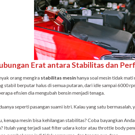
ubungan Erat antara Stabilitas dan Pe
nyak orang mengira
stabilitas mesin
hanya soal mesin tidak mati 
g stabil berputar halus di semua putaran, dari idle sampai 6000 
erapa efisien dia mengubah bensin menjadi tenaga.
uanya seperti pasangan suami istri. Kalau yang satu bermasalah, y
u, kenapa mesin bisa kehilangan stabilitas? Coba bayangkan Anda
? Itulah yang terjadi saat filter udara kotor atau throttle body p