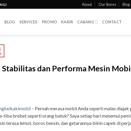
About
Our Stores
Blog
INGI
T
BLOG
SERVICES
PROMO
KARIR
CABANG
CONTACT
4
b
Stabilitas dan Performa Mesin Mobi
ngkelkakimobil –
Pernah merasa mobil Anda seperti malas diajak 
a-tiba brebet seperti orang batuk? Saya setiap hari menemui pem
in terasa lemot, boros bensin, dan getarannya bikin capek di perja