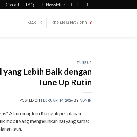
Contact
FAQ
Newsletter
MASUK
KERANJANG /
RP
0
0
TUNE UP
l yang Lebih Baik dengan
Tune Up Rutin
POSTED ON
FEBRUARI 14, 2026
BY
ADMIN
gas? Atau mungkin di tengah perjalanan
ilik mobil yang mengeluhkan hal yang sama:
lanan jauh.