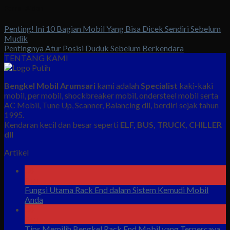
Farrel Aidan
Penting! Ini 10 Bagian Mobil Yang Bisa Dicek Sendiri Sebelum
Mudik
Pentingnya Atur Posisi Duduk Sebelum Berkendara
TENTANG KAMI
Bengkel Mobil Arumsari
kami adalah
Specialist
kaki-kaki
mobil, per mobil, shockbreaker mobil, ondersteel mobil serta
AC Mobil, Tune Up, Scanner, Balancing dll, berdiri sejak tahun
1995.
Kendaran kecil dan besar seperti
ELF, BUS, TRUCK, CHILLER
dll
Artikel
08
Agu
Fungsi Utama Rack End dalam Sistem Kemudi Mobil
Anda
08
Agu
Tips Memilih Bengkel Rack End Mobil yang Terpercaya