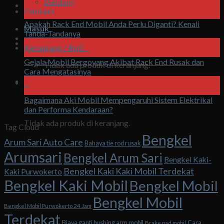
Bandung
07
Contact
Agu
Apakah Rack End Mobil Anda Perlu Diganti? Kenali
Masuk
Tanda-Tandanya
07
Keranjang /
Rp
0
0
Agu
Gejala Mobil Bergoyang Akibat Rack End Rusak dan
Tidak ada produk di keranjang.
Cara Mengatasinya
07
0
Agu
Bagaimana Aki Mobil Mempengaruhi Sistem Elektrikal
Keranjang
dan Performa Kendaraan?
Tidak ada produk di keranjang.
Tag Cloud
Bengkel
Arum Sari Auto Care
Bahaya tie rod rusak
Arumsari
Bengkel Arum Sari
Bengkel Kaki-
Bengkel Kaki Kaki Mobil Terdekat
Kaki Purwokerto
Bengkel Kaki Mobil
Bengkel Mobil
Bengkel Mobil
Bengkel Mobil Purwokerto 24 Jam
Terdekat
Biaya ganti bushing arm mobil
Cara
Brake pad mobil