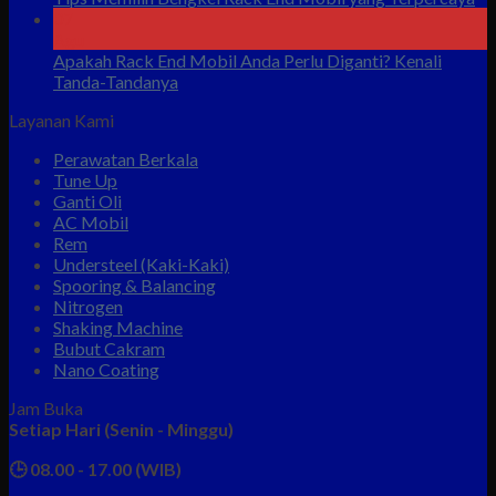
07
Agu
Apakah Rack End Mobil Anda Perlu Diganti? Kenali
Tanda-Tandanya
Layanan Kami
Perawatan Berkala
Tune Up
Ganti Oli
AC Mobil
Rem
Understeel (Kaki-Kaki)
Spooring & Balancing
Nitrogen
Shaking Machine
Bubut Cakram
Nano Coating
Jam Buka
Setiap Hari (Senin - Minggu)
🕒 08.00 - 17.00 (WIB)