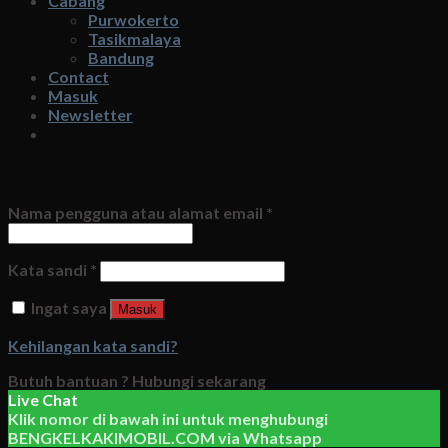
Cabang
Purwokerto
Tasikmalaya
Bandung
Contact
Masuk
Newsletter
Masuk
Nama pengguna atau alamat email
*
Kata sandi
*
Ingat saya
Masuk
Kehilangan kata sandi?
Butuh bantuan ?
Hubungi sekarang
Live Chat
Klik nomor di bawah ini untuk menghubungi
BENGKELKAKIMOBIL.COM
via
Whatsapp