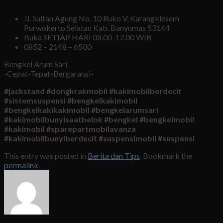
Jl. Sultan Agung No. 10 Ruko V, Karangklesem
Purwokerto Selatan Kab. Banyumas 53144
Buka SETIAP HARI 08.00-17.00 WIB
0852 – 2148 – 6500
Bengkel Arum Sari
-Cepat-Tepat-Bergaransi-
#jackstand #dongkrakmobil #kakimobilberdecit
#sistemsuspensi #bengkelkakimobil
#bengkelkakikakimobil #bengkelarumsari
#kakimobilbunyisaatbelok #bengkel #bengkelmobil
#kakimobil #sparepartmobilavanza
#kakimobilbunyiberdecit #suspensimobil #suspensi
This entry was posted in
Berita dan Tips
. Bookmark the
permalink
.