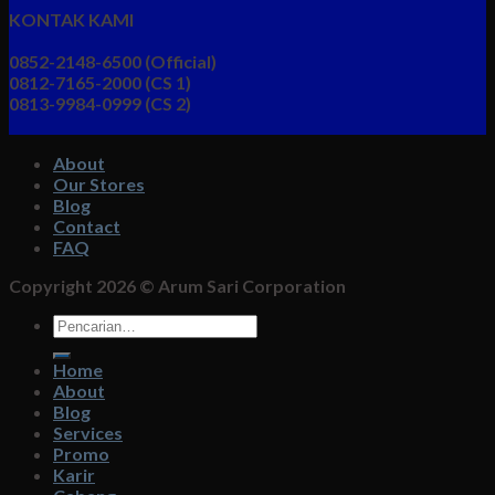
KONTAK KAMI
0852-2148-6500 (Official)
0812-7165-2000 (CS 1)
0813-9984-0999 (CS 2)
About
Our Stores
Blog
Contact
FAQ
Copyright 2026 ©
Arum Sari Corporation
Pencarian
untuk:
Home
About
Blog
Services
Promo
Karir