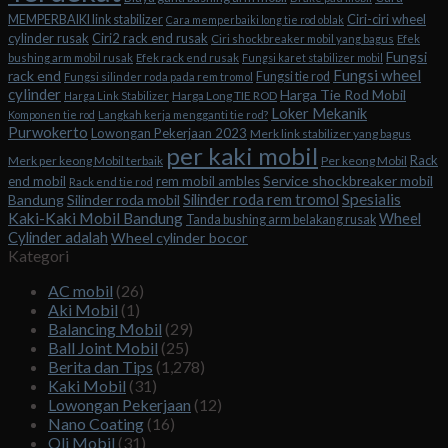
Ciri-ciri wheel
MEMPERBAIKI link stabilizer
Cara memperbaiki long tie rod oblak
cylinder rusak
Ciri2 rack end rusak
Ciri shockbreaker mobil yang bagus
Efek
Fungsi
bushing arm mobil rusak
Efek rack end rusak
Fungsi karet stabilizer mobil
Fungsi wheel
rack end
Fungsi tie rod
Fungsi silinder roda pada rem tromol
cylinder
Harga Tie Rod Mobil
Harga Long TIE ROD
Harga Link Stabilizer
Loker Mekanik
Komponen tie rod
Langkah kerja mengganti tie rod?
Purwokerto
Lowongan Pekerjaan 2023
Merk link stabilizer yang bagus
per kaki mobil
Rack
Merk per keong Mobil terbaik
Per keong Mobil
Service shockbreaker mobil
end mobil
rem mobil ambles
Rack end tie rod
Spesialis
Silinder roda rem tromol
Bandung
Silinder roda mobil
Kaki-Kaki Mobil Bandung
Wheel
Tanda bushing arm belakang rusak
Cylinder adalah
Wheel cylinder bocor
Kategori
AC mobil
(26)
Aki Mobil
(1)
Balancing Mobil
(29)
Ball Joint Mobil
(25)
Berita dan Tips
(1,278)
Kaki Mobil
(31)
Lowongan Pekerjaan
(12)
Nano Coating
(16)
Oli Mobil
(31)