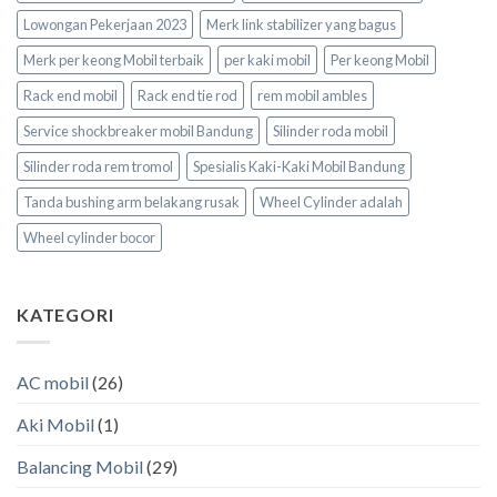
Lowongan Pekerjaan 2023
Merk link stabilizer yang bagus
Merk per keong Mobil terbaik
per kaki mobil
Per keong Mobil
Rack end mobil
Rack end tie rod
rem mobil ambles
Service shockbreaker mobil Bandung
Silinder roda mobil
Silinder roda rem tromol
Spesialis Kaki-Kaki Mobil Bandung
Tanda bushing arm belakang rusak
Wheel Cylinder adalah
Wheel cylinder bocor
KATEGORI
AC mobil
(26)
Aki Mobil
(1)
Balancing Mobil
(29)