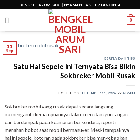
Skip
BENGKEL ARUM SARI | NYAMAN TAK TERTANDINGI
to
content
0
11
Sep
BERITA DAN TIPS
Satu Hal Sepele Ini Ternyata Bisa Bikin
Sokbreker Mobil Rusak
POSTED ON
SEPTEMBER 11, 2024
BY
ADMIN
Sokbreker mobil yang rusak dapat secara langsung
memengaruhi kemampuannya dalam meredam guncangan
dan berdampak pada keamanan berkendara, seperti
menahan bobot saat mobil bermanuver. Meski tampaknya
hal ini sepele, kotoran pada sokbreker bisa menyebabkan