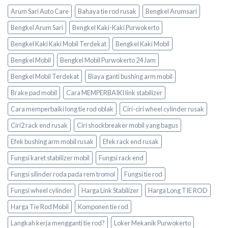
Arum Sari Auto Care
Bahaya tie rod rusak
Bengkel Arumsari
Bengkel Arum Sari
Bengkel Kaki-Kaki Purwokerto
Bengkel Kaki Kaki Mobil Terdekat
Bengkel Kaki Mobil
Bengkel Mobil
Bengkel Mobil Purwokerto 24 Jam
Bengkel Mobil Terdekat
Biaya ganti bushing arm mobil
Brake pad mobil
Cara MEMPERBAIKI link stabilizer
Cara memperbaiki long tie rod oblak
Ciri-ciri wheel cylinder rusak
Ciri2 rack end rusak
Ciri shockbreaker mobil yang bagus
Efek bushing arm mobil rusak
Efek rack end rusak
Fungsi karet stabilizer mobil
Fungsi rack end
Fungsi silinder roda pada rem tromol
Fungsi tie rod
Fungsi wheel cylinder
Harga Link Stabilizer
Harga Long TIE ROD
Harga Tie Rod Mobil
Komponen tie rod
Langkah kerja mengganti tie rod?
Loker Mekanik Purwokerto