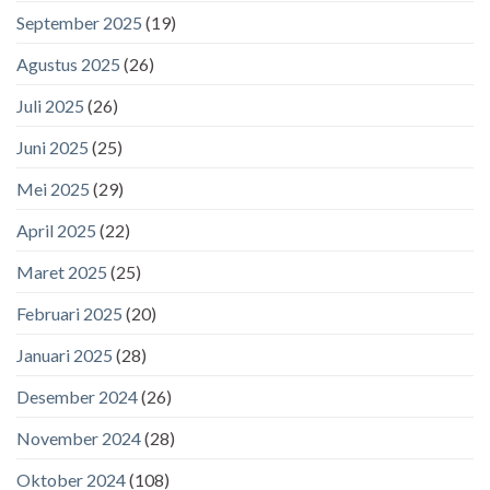
September 2025
(19)
Agustus 2025
(26)
Juli 2025
(26)
Juni 2025
(25)
Mei 2025
(29)
April 2025
(22)
Maret 2025
(25)
Februari 2025
(20)
Januari 2025
(28)
Desember 2024
(26)
November 2024
(28)
Oktober 2024
(108)