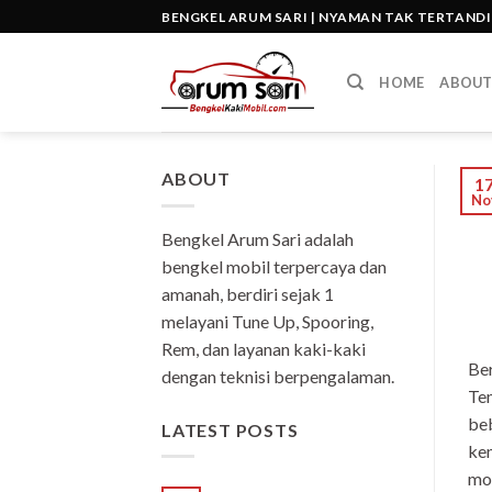
Skip
BENGKEL ARUM SARI | NYAMAN TAK TERTAND
to
content
HOME
ABOU
ABOUT
1
No
Bengkel Arum Sari adalah
bengkel mobil terpercaya dan
amanah, berdiri sejak 1
melayani Tune Up, Spooring,
Rem, dan layanan kaki-kaki
Ber
dengan teknisi berpengalaman.
Tem
beb
LATEST POSTS
kem
mob