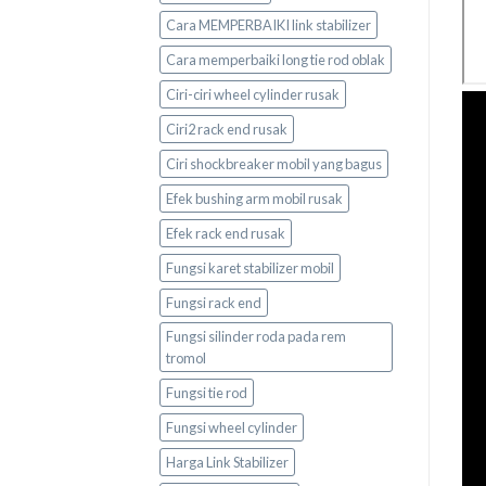
Cara MEMPERBAIKI link stabilizer
Cara memperbaiki long tie rod oblak
Ciri-ciri wheel cylinder rusak
Ciri2 rack end rusak
Ciri shockbreaker mobil yang bagus
Efek bushing arm mobil rusak
Efek rack end rusak
Fungsi karet stabilizer mobil
Fungsi rack end
Fungsi silinder roda pada rem
tromol
Fungsi tie rod
Fungsi wheel cylinder
Harga Link Stabilizer