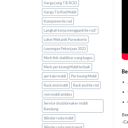
Harga Long TIE ROD
Harga Tie Rod Mobil
Komponen tie rod
Langkah kerja mengganti tie rod?
Loker Mekanik Purwokerto
Lowongan Pekerjaan 2023
Merk link stabilizer yang bagus
Merk per keong Mobil terbaik
Be
per kaki mobil
Per keong Mobil
Rack end mobil
Rack end tie rod
rem mobil ambles
Service shockbreaker mobil
Bandung
Ben
Silinder roda mobil
-Ce
Silinder roda rem tromol