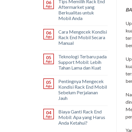
Tips Memilih Rack End
06
Agu
Aftermarket yang
BA
Berkualitas untuk
Mobil Anda
Upa
kua
Cara Mengecek Kondisi
06
Agu
Rack End Mobil Secara
ter
Manual
ber
Teknologi Terbaru pada
05
Upa
Agu
Support Mobil: Lebih
kua
Tahan Lama dan Kuat
ter
ber
Pentingnya Mengecek
05
Agu
Kondisi Rack End Mobil
Sebelum Perjalanan
Nam
Jauh
din
Mes
Biaya Ganti Rack End
04
pen
Agu
Mobil: Apa yang Harus
Anda Ketahui?
Yan