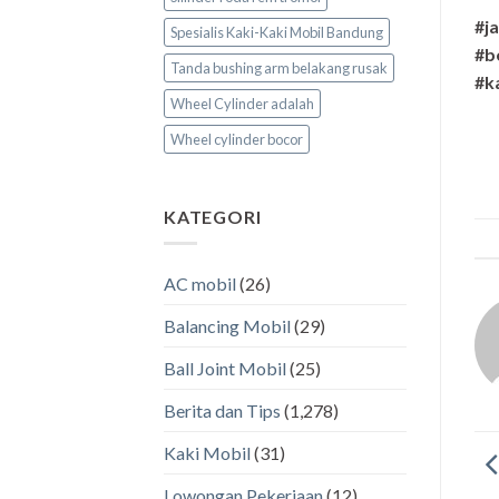
#j
Spesialis Kaki-Kaki Mobil Bandung
#b
Tanda bushing arm belakang rusak
#k
Wheel Cylinder adalah
Wheel cylinder bocor
KATEGORI
AC mobil
(26)
Balancing Mobil
(29)
Ball Joint Mobil
(25)
Berita dan Tips
(1,278)
Kaki Mobil
(31)
Lowongan Pekerjaan
(12)