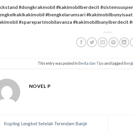
ackstand #dongkrakmobil #kakimobilberdecit #sistemsuspen
engkelkakikakimobil #bengkelarumsari #kakimobilbunyisaat
akimobil #sparepartmobilavanza #kakimobilbunyiberdecit #
This entry was posted in
Berita dan Tips
and tagged
Bengk
NOVEL P
Kopling Lengket Setelah Terendam Banjir