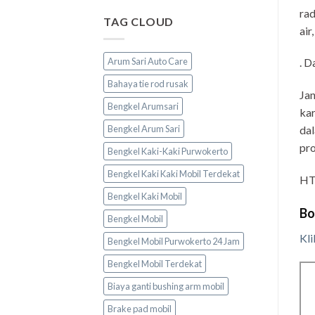
rad
TAG CLOUD
air
Arum Sari Auto Care
. D
Bahaya tie rod rusak
Jan
Bengkel Arumsari
kar
Bengkel Arum Sari
dal
pro
Bengkel Kaki-Kaki Purwokerto
Bengkel Kaki Kaki Mobil Terdekat
HT
Bengkel Kaki Mobil
Bo
Bengkel Mobil
Kli
Bengkel Mobil Purwokerto 24 Jam
Bengkel Mobil Terdekat
Biaya ganti bushing arm mobil
Brake pad mobil