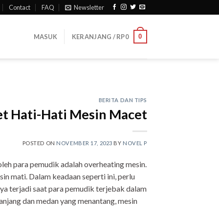
Contact
FAQ
Newsletter
0
MASUK
KERANJANG /
RP
0
BERITA DAN TIPS
t Hati-Hati Mesin Macet
POSTED ON
NOVEMBER 17, 2023
BY
NOVEL P
oleh para pemudik adalah overheating mesin.
 mati. Dalam keadaan seperti ini, perlu
a terjadi saat para pemudik terjebak dalam
panjang dan medan yang menantang, mesin