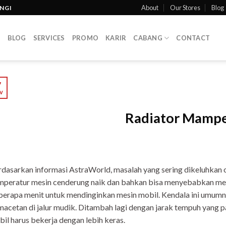
About
Our Stores
Blog
INGI
T
BLOG
SERVICES
PROMO
KARIR
CABANG
CONTACT
7
v
Radiator Mampe
dasarkan informasi AstraWorld, masalah yang sering dikeluhkan 
peratur mesin cenderung naik dan bahkan bisa menyebabkan mesin
erapa menit untuk mendinginkan mesin mobil. Kendala ini umumny
acetan di jalur mudik. Ditambah lagi dengan jarak tempuh yang 
il harus bekerja dengan lebih keras.