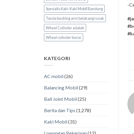
-Ce
Spesialis Kaki-Kaki Mobil Bandung
#j
Tanda bushing arm belakang rusak
#b
Wheel Cylinder adalah
#k
Wheel cylinder bocor
KATEGORI
AC mobil
(26)
Balancing Mobil
(29)
Ball Joint Mobil
(25)
Berita dan Tips
(1,278)
Kaki Mobil
(31)
Lowongan Pekerjaan
(12)