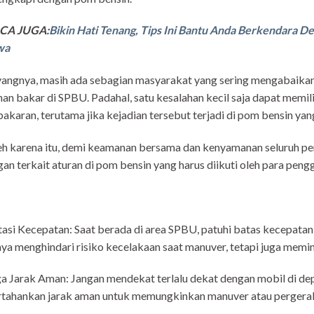
CA JUGA:
Bikin Hati Tenang, Tips Ini Bantu Anda Berkendara D
wa
angnya, masih ada sebagian masyarakat yang sering mengabaikan
an bakar di SPBU. Padahal, satu kesalahan kecil saja dapat memil
akaran, terutama jika kejadian tersebut terjadi di pom bensin ya
h karena itu, demi keamanan bersama dan kenyamanan seluruh pen
gan terkait aturan di pom bensin yang harus diikuti oleh para peng
asi Kecepatan: Saat berada di area SPBU, patuhi batas kecepatan 
ya menghindari risiko kecelakaan saat manuver, tetapi juga memin
a Jarak Aman: Jangan mendekat terlalu dekat dengan mobil di de
tahankan jarak aman untuk memungkinkan manuver atau pergeraka