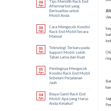
Tips Memilih Rack End
06
Agu
Aftermarket yang
Berkualitas untuk
BA
Mobil Anda
Ja
Cara Mengecek Kondisi
06
Say
Agu
Rack End Mobil Secara
bah
Manual
keb
Teknologi Terbaru pada
05
Ole
Agu
Support Mobil: Lebih
Tahan Lama dan Kuat
rin
Pentingnya Mengecek
05
Agu
Kondisi Rack End Mobil
Sebelum Perjalanan
Bat
Jauh
han
Biaya Ganti Rack End
04
Jag
Agu
Mobil: Apa yang Harus
Anda Ketahui?
Per