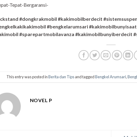
pat-Tepat-Bergaransi-
ackstand #dongkrakmobil #kakimobilberdecit #sistemsuspen
engkelkakikakimobil #bengkelarumsari #kakimobilbunyisaat
akimobil #sparepartmobilavanza #kakimobilbunyiberdecit #
This entry was posted in
Berita dan Tips
and tagged
Bengkel Arumsari
,
Bengk
NOVEL P