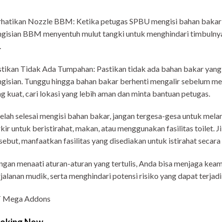
hatikan Nozzle BBM: Ketika petugas SPBU mengisi bahan bakar k
gisian BBM menyentuh mulut tangki untuk menghindari timbulnya 
.
tikan Tidak Ada Tumpahan: Pastikan tidak ada bahan bakar yang m
gisian. Tunggu hingga bahan bakar berhenti mengalir sebelum me
g kuat, cari lokasi yang lebih aman dan minta bantuan petugas.
elah selesai mengisi bahan bakar, jangan tergesa-gesa untuk mela
kir untuk beristirahat, makan, atau menggunakan fasilitas toilet. J
sebut, manfaatkan fasilitas yang disediakan untuk istirahat secara
gan menaati aturan-aturan yang tertulis, Anda bisa menjaga k
jalanan mudik, serta menghindari potensi risiko yang dapat terjadi 
 Mega Addons
oking Now