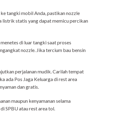
e tangki mobil Anda, pastikan nozzle
listrik statis yang dapat memicu percikan
enetes di luar tangki saat proses
ngangkat nozzle. Jika tercium bau bensin
njutkan perjalanan mudik. Carilah tempat
ika ada Pos Jaga Keluarga di rest area
 nyaman dan gratis.
eamanan maupun kenyamanan selama
di SPBU atau rest area tol.