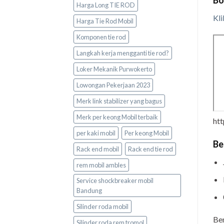
Harga Long TIE ROD
Kli
Harga Tie Rod Mobil
Komponen tie rod
Langkah kerja mengganti tie rod?
Loker Mekanik Purwokerto
Lowongan Pekerjaan 2023
Merk link stabilizer yang bagus
Merk per keong Mobil terbaik
ht
per kaki mobil
Per keong Mobil
Be
Rack end mobil
Rack end tie rod
rem mobil ambles
Service shockbreaker mobil
Bandung
Silinder roda mobil
Be
Silinder roda rem tromol