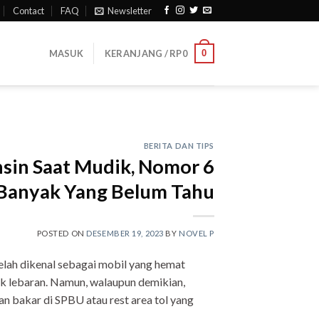
Contact
FAQ
Newsletter
0
MASUK
KERANJANG /
RP
0
BERITA DAN TIPS
ensin Saat Mudik, Nomor 6
Banyak Yang Belum Tahu
POSTED ON
DESEMBER 19, 2023
BY
NOVEL P
elah dikenal sebagai mobil yang hemat
ik lebaran. Namun, walaupun demikian,
 bakar di SPBU atau rest area tol yang