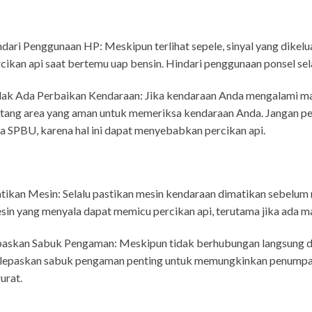
dari Penggunaan HP: Meskipun terlihat sepele, sinyal yang dikel
cikan api saat bertemu uap bensin. Hindari penggunaan ponsel se
ak Ada Perbaikan Kendaraan: Jika kendaraan Anda mengalami m
tang area yang aman untuk memeriksa kendaraan Anda. Jangan p
a SPBU, karena hal ini dapat menyebabkan percikan api.
ikan Mesin: Selalu pastikan mesin kendaraan dimatikan sebelum 
in yang menyala dapat memicu percikan api, terutama jika ada ma
askan Sabuk Pengaman: Meskipun tidak berhubungan langsung de
lepaskan sabuk pengaman penting untuk memungkinkan penumpang
urat.