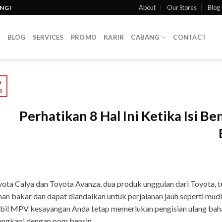
About
Our Stores
Blog
INGI
T
BLOG
SERVICES
PROMO
KARIR
CABANG
CONTACT
9
s
Perhatikan 8 Hal Ini Ketika Isi B
ota Calya dan Toyota Avanza, dua produk unggulan dari Toyota, t
an bakar dan dapat diandalkan untuk perjalanan jauh seperti mud
il MPV kesayangan Anda tetap memerlukan pengisian ulang bahan
engkapi dengan pom bensin.