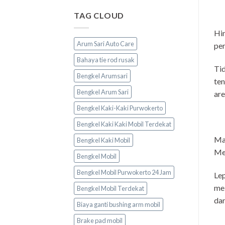
TAG CLOUD
Hin
Arum Sari Auto Care
per
Bahaya tie rod rusak
Tid
Bengkel Arumsari
ten
Bengkel Arum Sari
are
Bengkel Kaki-Kaki Purwokerto
Bengkel Kaki Kaki Mobil Terdekat
Mat
Bengkel Kaki Mobil
Mes
Bengkel Mobil
Bengkel Mobil Purwokerto 24 Jam
Lep
me
Bengkel Mobil Terdekat
dar
Biaya ganti bushing arm mobil
Brake pad mobil