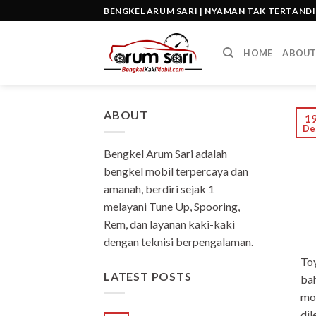
Skip
BENGKEL ARUM SARI | NYAMAN TAK TERTAND
to
content
HOME
ABOU
ABOUT
1
De
Bengkel Arum Sari adalah
bengkel mobil terpercaya dan
amanah, berdiri sejak 1
melayani Tune Up, Spooring,
Rem, dan layanan kaki-kaki
dengan teknisi berpengalaman.
Toy
LATEST POSTS
bah
mob
dil