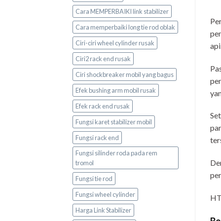
Cara MEMPERBAIKI link stabilizer
Per
Cara memperbaiki long tie rod oblak
pen
Ciri-ciri wheel cylinder rusak
api
Ciri2 rack end rusak
Pas
Ciri shockbreaker mobil yang bagus
pen
Efek bushing arm mobil rusak
yan
Efek rack end rusak
Set
Fungsi karet stabilizer mobil
par
Fungsi rack end
ter
Fungsi silinder roda pada rem
Den
tromol
per
Fungsi tie rod
Fungsi wheel cylinder
HT
Harga Link Stabilizer
Bo