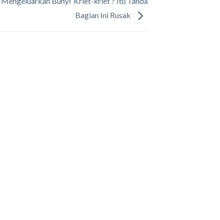
Mengeluarkan Bunyi ‘Kriet-kriet’? Itu Tanda
Bagian Ini Rusak