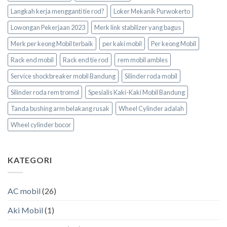
Langkah kerja mengganti tie rod?
Loker Mekanik Purwokerto
Lowongan Pekerjaan 2023
Merk link stabilizer yang bagus
Merk per keong Mobil terbaik
per kaki mobil
Per keong Mobil
Rack end mobil
Rack end tie rod
rem mobil ambles
Service shockbreaker mobil Bandung
Silinder roda mobil
Silinder roda rem tromol
Spesialis Kaki-Kaki Mobil Bandung
Tanda bushing arm belakang rusak
Wheel Cylinder adalah
Wheel cylinder bocor
KATEGORI
AC mobil
(26)
Aki Mobil
(1)