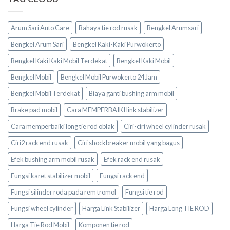
Arum Sari Auto Care
Bahaya tie rod rusak
Bengkel Arumsari
Bengkel Arum Sari
Bengkel Kaki-Kaki Purwokerto
Bengkel Kaki Kaki Mobil Terdekat
Bengkel Kaki Mobil
Bengkel Mobil
Bengkel Mobil Purwokerto 24 Jam
Bengkel Mobil Terdekat
Biaya ganti bushing arm mobil
Brake pad mobil
Cara MEMPERBAIKI link stabilizer
Cara memperbaiki long tie rod oblak
Ciri-ciri wheel cylinder rusak
Ciri2 rack end rusak
Ciri shockbreaker mobil yang bagus
Efek bushing arm mobil rusak
Efek rack end rusak
Fungsi karet stabilizer mobil
Fungsi rack end
Fungsi silinder roda pada rem tromol
Fungsi tie rod
Fungsi wheel cylinder
Harga Link Stabilizer
Harga Long TIE ROD
Harga Tie Rod Mobil
Komponen tie rod