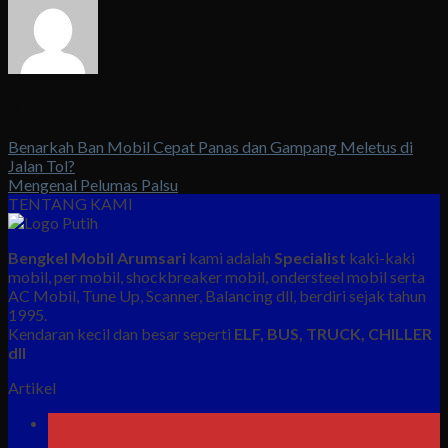
admin
Benarkah Ban Mobil Cepat Panas dan Gampang Meletus di
Jalan Tol?
Mengenal Pelumas Palsu
TENTANG KAMI
Bengkel Mobil Arumsari
kami adalah
Specialist
kaki-kaki
mobil, per mobil, shockbreaker mobil, ondersteel mobil serta
AC Mobil, Tune Up, Scanner, Balancing dll, berdiri sejak tahun
1995.
Kendaran kecil dan besar seperti
ELF, BUS, TRUCK, CHILLER
dll
Artikel
09
Agu