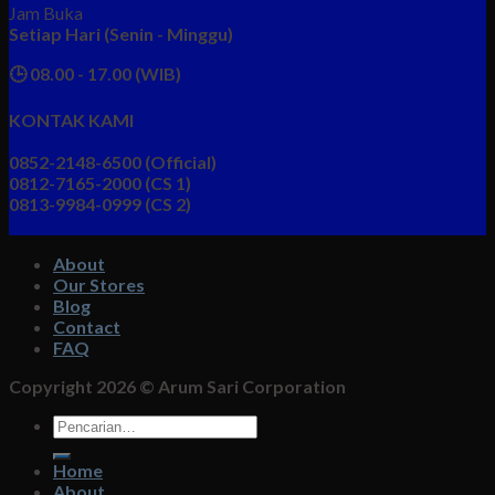
Jam Buka
Setiap Hari (Senin - Minggu)
🕒 08.00 - 17.00 (WIB)
KONTAK KAMI
0852-2148-6500 (Official)
0812-7165-2000 (CS 1)
0813-9984-0999 (CS 2)
About
Our Stores
Blog
Contact
FAQ
Copyright 2026 ©
Arum Sari Corporation
Pencarian
untuk:
Home
About