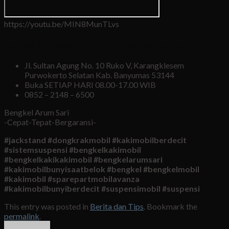
https://youtu.be/MIN8MunTLvs
Bengkel Kaki Mobil Arum Sari Purwokerto Terletak di :
Jl. Sultan Agung No. 10 Ruko V, Karangklesem
Purwokerto Selatan Kab. Banyumas 53144
Buka SETIAP HARI 08.00-17.00 WIB
0852 – 2148 – 6500
Bengkel Arum Sari
-Cepat-Tepat-Bergaransi-
#jackstand #dongkrakmobil #kakimobilberdecit
#sistemsuspensi #bengkelkakimobil
#bengkelkakikakimobil #bengkelarumsari
#kakimobilbunyisaatbelok #bengkel #bengkelmobil
#kakimobil #sparepartmobilavanza
#kakimobilbunyiberdecit #suspensimobil #suspensi
This entry was posted in
Berita dan Tips
. Bookmark the
permalink
.