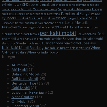
Ciri-ciri wheel
MEMPERBAIKI link stabilizer
Cara memperbaiki long tie rod oblak
cylinder rusak
Ciri2 rack end rusak
Ciri shockbreaker mobil yang bagus
Efek
Fungsi
bushing arm mobil rusak
Efek rack end rusak
Fungsi karet stabilizer mobil
Fungsi wheel
rack end
Fungsi tie rod
Fungsi silinder roda pada rem tromol
cylinder
Harga Tie Rod Mobil
Harga Long TIE ROD
Harga Link Stabilizer
Loker Mekanik
Komponen tie rod
Langkah kerja mengganti tie rod?
Purwokerto
Lowongan Pekerjaan 2023
Merk link stabilizer yang bagus
per kaki mobil
Rack
Merk per keong Mobil terbaik
Per keong Mobil
Service shockbreaker mobil
end mobil
rem mobil ambles
Rack end tie rod
Spesialis
Silinder roda rem tromol
Bandung
Silinder roda mobil
Kaki-Kaki Mobil Bandung
Wheel
Tanda bushing arm belakang rusak
Cylinder adalah
Wheel cylinder bocor
Kategori
AC mobil
(26)
Aki Mobil
(1)
Balancing Mobil
(29)
Ball Joint Mobil
(25)
Berita dan Tips
(1,278)
Kaki Mobil
(31)
Lowongan Pekerjaan
(12)
Nano Coating
(16)
Oli Mobil
(31)
Onderstel Mobil
(31)