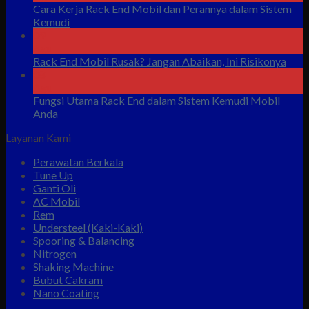
Cara Kerja Rack End Mobil dan Perannya dalam Sistem
Kemudi
09
Agu
Rack End Mobil Rusak? Jangan Abaikan, Ini Risikonya
08
Agu
Fungsi Utama Rack End dalam Sistem Kemudi Mobil
Anda
Layanan Kami
Perawatan Berkala
Tune Up
Ganti Oli
AC Mobil
Rem
Understeel (Kaki-Kaki)
Spooring & Balancing
Nitrogen
Shaking Machine
Bubut Cakram
Nano Coating