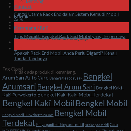
Bandung
08
Contact
Agu
Fungsi Utama Rack End dalam Sistem Kemudi Mobil
Masuk
Anda
08
Keranjang /
Rp
0
0
Agu
Tips Memilih Bengkel Rack End Mobil yang Terpercaya
Tidak ada produk di keranjang.
07
Agu
0
Apakah Rack End Mobil Anda Perlu Diganti? Kenali
Tanda-Tandanya
Keranjang
Tag Cloud
Tidak ada produk di keranjang.
Bengkel
Arum Sari Auto Care
Bahaya tie rod rusak
Arumsari
Bengkel Arum Sari
Bengkel Kaki-
Bengkel Kaki Kaki Mobil Terdekat
Kaki Purwokerto
Bengkel Kaki Mobil
Bengkel Mobil
Bengkel Mobil
Bengkel Mobil Purwokerto 24 Jam
Terdekat
Biaya ganti bushing arm mobil
Cara
Brake pad mobil