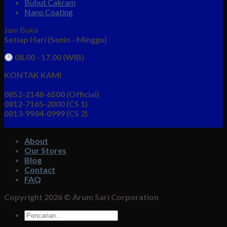
Bubut Cakram
Nano Coating
Jam Buka
Setiap Hari (Senin - Minggu)
08.00 - 17.00 (WIB)
KONTAK KAMI
0852-2148-6500 (Official)
0812-7165-2000 (CS 1)
0813-9984-0999 (CS 2)
About
Our Stores
Blog
Contact
FAQ
Copyright 2026 ©
Arum Sari Corporation
Pencarian
untuk: