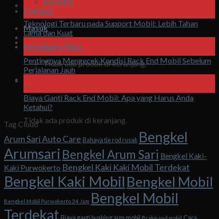
Bandung
05
Contact
Agu
Teknologi Terbaru pada Support Mobil: Lebih Tahan
Masuk
Lama dan Kuat
05
Keranjang /
Rp
0
0
Agu
Pentingnya Mengecek Kondisi Rack End Mobil Sebelum
Tidak ada produk di keranjang.
Perjalanan Jauh
04
0
Agu
Biaya Ganti Rack End Mobil: Apa yang Harus Anda
Keranjang
Ketahui?
Tidak ada produk di keranjang.
Tag Cloud
Bengkel
Arum Sari Auto Care
Bahaya tie rod rusak
Arumsari
Bengkel Arum Sari
Bengkel Kaki-
Bengkel Kaki Kaki Mobil Terdekat
Kaki Purwokerto
Bengkel Kaki Mobil
Bengkel Mobil
Bengkel Mobil
Bengkel Mobil Purwokerto 24 Jam
Terdekat
Biaya ganti bushing arm mobil
Cara
Brake pad mobil