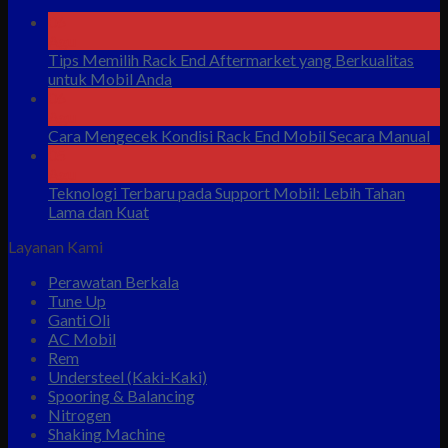
06
Agu
Tips Memilih Rack End Aftermarket yang Berkualitas
untuk Mobil Anda
06
Agu
Cara Mengecek Kondisi Rack End Mobil Secara Manual
05
Agu
Teknologi Terbaru pada Support Mobil: Lebih Tahan
Lama dan Kuat
Layanan Kami
Perawatan Berkala
Tune Up
Ganti Oli
AC Mobil
Rem
Understeel (Kaki-Kaki)
Spooring & Balancing
Nitrogen
Shaking Machine