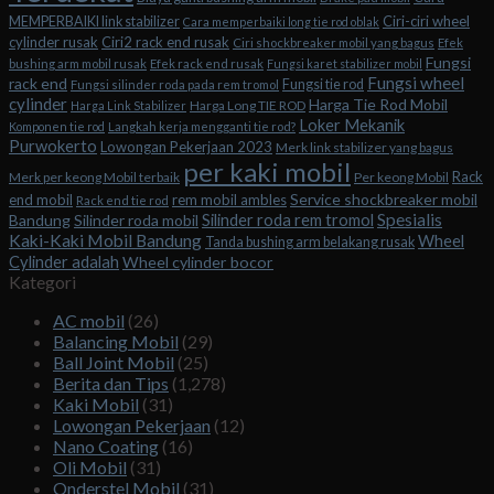
Ciri-ciri wheel
MEMPERBAIKI link stabilizer
Cara memperbaiki long tie rod oblak
cylinder rusak
Ciri2 rack end rusak
Ciri shockbreaker mobil yang bagus
Efek
Fungsi
bushing arm mobil rusak
Efek rack end rusak
Fungsi karet stabilizer mobil
Fungsi wheel
rack end
Fungsi tie rod
Fungsi silinder roda pada rem tromol
cylinder
Harga Tie Rod Mobil
Harga Long TIE ROD
Harga Link Stabilizer
Loker Mekanik
Komponen tie rod
Langkah kerja mengganti tie rod?
Purwokerto
Lowongan Pekerjaan 2023
Merk link stabilizer yang bagus
per kaki mobil
Rack
Merk per keong Mobil terbaik
Per keong Mobil
Service shockbreaker mobil
end mobil
rem mobil ambles
Rack end tie rod
Spesialis
Silinder roda rem tromol
Bandung
Silinder roda mobil
Kaki-Kaki Mobil Bandung
Wheel
Tanda bushing arm belakang rusak
Cylinder adalah
Wheel cylinder bocor
Kategori
AC mobil
(26)
Balancing Mobil
(29)
Ball Joint Mobil
(25)
Berita dan Tips
(1,278)
Kaki Mobil
(31)
Lowongan Pekerjaan
(12)
Nano Coating
(16)
Oli Mobil
(31)
Onderstel Mobil
(31)