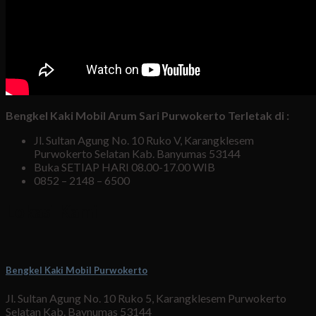
Bengkel Kaki Mobil Arum Sari Purwokerto Terletak di :
Jl. Sultan Agung No. 10 Ruko V, Karangklesem
Purwokerto Selatan Kab. Banyumas 53144
Buka SETIAP HARI 08.00-17.00 WIB
0852 – 2148 – 6500
Lokasi Kami
Bengkel Kaki Mobil Purwokerto
Jl. Sultan Agung No. 10 Ruko 5, Karangklesem Purwokerto
Selatan Kab. Baynumas 53144