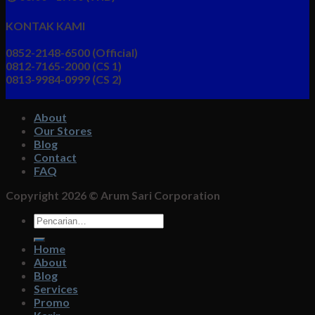
KONTAK KAMI
0852-2148-6500 (Official)
0812-7165-2000 (CS 1)
0813-9984-0999 (CS 2)
About
Our Stores
Blog
Contact
FAQ
Copyright 2026 ©
Arum Sari Corporation
Pencarian
untuk:
Home
About
Blog
Services
Promo