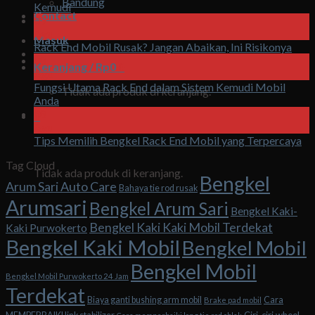
Bandung
Kemudi
Contact
09
Agu
Masuk
Rack End Mobil Rusak? Jangan Abaikan, Ini Risikonya
08
Keranjang /
Rp
0
0
Agu
Fungsi Utama Rack End dalam Sistem Kemudi Mobil
Tidak ada produk di keranjang.
Anda
08
0
Agu
Tips Memilih Bengkel Rack End Mobil yang Terpercaya
Keranjang
Tag Cloud
Tidak ada produk di keranjang.
Bengkel
Arum Sari Auto Care
Bahaya tie rod rusak
Arumsari
Bengkel Arum Sari
Bengkel Kaki-
Bengkel Kaki Kaki Mobil Terdekat
Kaki Purwokerto
Bengkel Kaki Mobil
Bengkel Mobil
Bengkel Mobil
Bengkel Mobil Purwokerto 24 Jam
Terdekat
Biaya ganti bushing arm mobil
Cara
Brake pad mobil