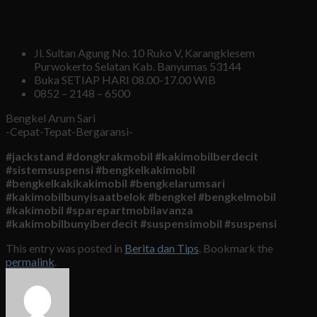
Bengkel Kaki Mobil Arum Sari Purwokerto Terletak di :
Jl. Sultan Agung No. 10 Ruko V, Karangklesem
Purwokerto Selatan Kab. Banyumas 53144
Buka SETIAP HARI 08.00-17.00 WIB
0852 – 2148 – 6500
Bengkel Arum Sari
-Cepat-Tepat-Bergaransi-
#jackstand #dongkrakmobil #kakimobilberdecit
#sistemsuspensi #bengkelkakimobil
#bengkelkakikakimobil #bengkelarumsari
#kakimobilbunyisaatbelok #bengkel #bengkelmobil
#kakimobil #sparepartmobilavanza
#kakimobilbunyiberdecit #suspensimobil #suspensi
This entry was posted in
Berita dan Tips
. Bookmark the
permalink
.