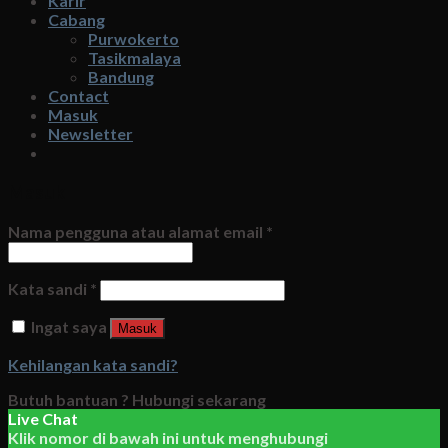
Karir
Cabang
Purwokerto
Tasikmalaya
Bandung
Contact
Masuk
Newsletter
Masuk
Nama pengguna atau alamat email
*
Kata sandi
*
Ingat saya
Masuk
Kehilangan kata sandi?
Butuh bantuan ?
Hubungi sekarang
Live Chat
Klik nomor di bawah ini untuk menghubungi