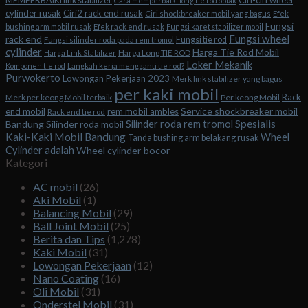
Ciri-ciri wheel
MEMPERBAIKI link stabilizer
Cara memperbaiki long tie rod oblak
cylinder rusak
Ciri2 rack end rusak
Ciri shockbreaker mobil yang bagus
Efek
Fungsi
bushing arm mobil rusak
Efek rack end rusak
Fungsi karet stabilizer mobil
Fungsi wheel
rack end
Fungsi tie rod
Fungsi silinder roda pada rem tromol
cylinder
Harga Tie Rod Mobil
Harga Long TIE ROD
Harga Link Stabilizer
Loker Mekanik
Komponen tie rod
Langkah kerja mengganti tie rod?
Purwokerto
Lowongan Pekerjaan 2023
Merk link stabilizer yang bagus
per kaki mobil
Rack
Merk per keong Mobil terbaik
Per keong Mobil
Service shockbreaker mobil
end mobil
rem mobil ambles
Rack end tie rod
Spesialis
Silinder roda rem tromol
Bandung
Silinder roda mobil
Kaki-Kaki Mobil Bandung
Wheel
Tanda bushing arm belakang rusak
Cylinder adalah
Wheel cylinder bocor
Kategori
AC mobil
(26)
Aki Mobil
(1)
Balancing Mobil
(29)
Ball Joint Mobil
(25)
Berita dan Tips
(1,278)
Kaki Mobil
(31)
Lowongan Pekerjaan
(12)
Nano Coating
(16)
Oli Mobil
(31)
Onderstel Mobil
(31)