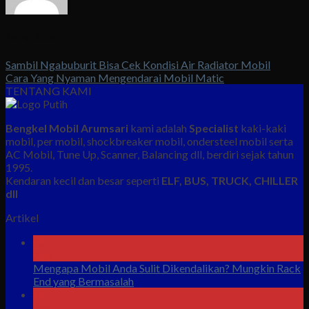
Farrel Aidan
Sambil Ngabuburit Bisa Cek Kondisi Air Radiator Mobil
Cara Yang Nyaman Mengendarai Mobil Matic
TENTANG KAMI
Bengkel Mobil Arumsari
kami adalah
Specialist
kaki-kaki
mobil, per mobil, shockbreaker mobil, ondersteel mobil serta
AC Mobil, Tune Up, Scanner, Balancing dll, berdiri sejak tahun
1995.
Kendaran kecil dan besar seperti
ELF, BUS, TRUCK, CHILLER
dll
Artikel
10
Agu
Mengapa Mobil Anda Sulit Dikendalikan? Mungkin Rack
End yang Bermasalah
09
Agu