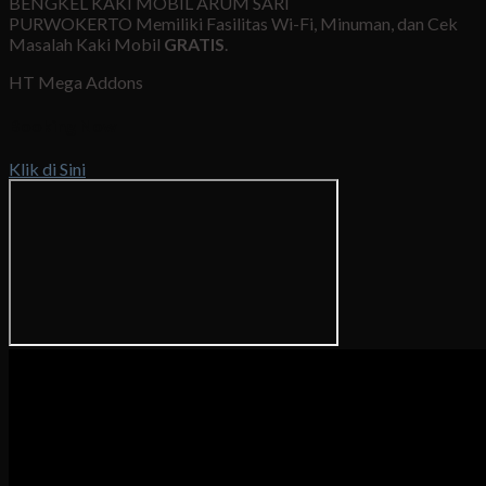
BENGKEL KAKI MOBIL ARUM SARI
PURWOKERTO Memiliki Fasilitas Wi-Fi, Minuman, dan Cek
Masalah Kaki Mobil
GRATIS
.
HT Mega Addons
Booking Now
Klik di Sini