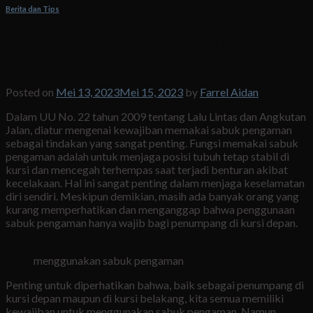
Berita dan Tips
Penting Memakai Sabuk Pengaman
Meski Sebagai Penumpang
Posted on
Mei 13, 2023
Mei 15, 2023
by
Farrel Aidan
Dalam UU No. 22 tahun 2009 tentang Lalu Lintas dan Angkutan
Jalan, diatur mengenai kewajiban memakai sabuk pengaman
sebagai tindakan yang sangat penting. Fungsi memakai sabuk
pengaman adalah untuk menjaga posisi tubuh tetap stabil di
kursi dan mencegah terhempas saat terjadi benturan akibat
kecelakaan. Hal ini sangat penting dalam menjaga keselamatan
diri sendiri. Meskipun demikian, masih ada banyak orang yang
kurang memperhatikan dan menganggap bahwa penggunaan
sabuk pengaman hanya wajib bagi penumpang di kursi depan.
menggunakan sabuk pengaman
Penting untuk diperhatikan bahwa, baik sebagai penumpang di
kursi depan maupun di kursi belakang, kita semua memiliki
kewajiban untuk menggunakan sabuk pengaman. Namun,