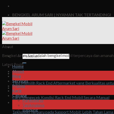
BENGKEL ARUM SARI | NYAMAN TAK TERTANDINGI
About
Bengkel Arum Sari adalah bengkel mobil terpercaya dan amanah, 
Pencarian
untuk:
Latest Posts
Home
About
06
Blog
Agu
Services
Tips Memilih Rack End Aftermarket yang Berkualitas unt
Promo
06
Karir
Agu
Cabang
Cara Mengecek Kondisi Rack End Mobil Secara Manual
Purwokerto
05
Tasikmalaya
Agu
Bandung
Teknologi Terbaru pada Support Mobil: Lebih Tahan Lama