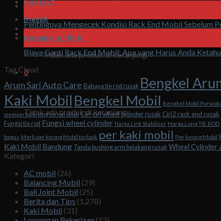
Contact
05
Agu
Masuk
Pentingnya Mengecek Kondisi Rack End Mobil Sebelum Pe
04
Keranjang /
Rp
0
0
Agu
Biaya Ganti Rack End Mobil: Apa yang Harus Anda Ketahu
Tidak ada produk di keranjang.
Tag Cloud
0
Bengkel Aru
Arum Sari Auto Care
Bahaya tie rod rusak
Keranjang
Kaki Mobil
Bengkel Mobil
Bengkel Mobil Purwok
Tidak ada produk di keranjang.
Ciri-ciri wheel cylinder rusak
Ciri2 rack end rusak
memperbaiki long tie rod oblak
Fungsi wheel cylinder
Fungsi tie rod
Harga Long TIE ROD
Harga Link Stabilizer
per kaki mobil
bagus
Merk per keong Mobil terbaik
Per keong Mobil
Kaki Mobil Bandung
Wheel Cylinder 
Tanda bushing arm belakang rusak
Kategori
AC mobil
(26)
Balancing Mobil
(29)
Ball Joint Mobil
(25)
Berita dan Tips
(1,278)
Kaki Mobil
(31)
Lowongan Pekerjaan
(12)