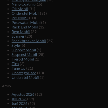
Nano Coating
(16)
Oli Mobil
(31)
Onderstel Mobil
(31)
Per Mobil
(30)
Perawatan Mobil
(1)
Rack End Mobil
(12)
Rem Mobil
(29)
Scanner
(29)
Shockbreaker Mobil
(29)
Style
(5)
Support Mobil
(1)
Suspensi Mobil
(28)
Tierod Mobil
(1)
Tips
(3)
Tune Up
(21)
Uncategorized
(13)
Understel Mobil
(1)
Arsip
Agustus 2026
(12)
Juli 2026
(59)
Juni 2026
(62)
Mei 2026
(62)