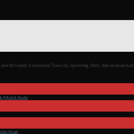
berdiri sejak 1 melayani Tune Up, Spooring, Rem, dan layanan ka
uk Mobil Anda
 dan Kuat