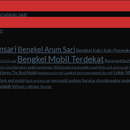
rjalanan Jauh
i?
msari
Bengkel Arum Sari
Bengkel Kaki-Kaki Purwok
Bengkel Mobil Terdekat
Biaya ganti bus
erto 24 Jam
Ciri shockbreaker mobil yang bagus
Efek bushing arm mobil rusak
Efek rack end rusak
Loker M
Harga Tie Rod Mobil
Komponen tie rod
Langkah kerja mengganti tie rod?
Service shockbreaker mob
Rack end mobil
rem mobil ambles
Rack end tie rod
adalah
Wheel cylinder bocor