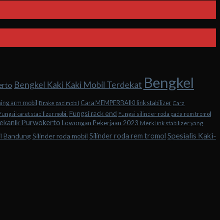
Bengkel
Bengkel Kaki Kaki Mobil Terdekat
erto
hing arm mobil
Cara MEMPERBAIKI link stabilizer
Brake pad mobil
Cara
Fungsi rack end
Fungsi karet stabilizer mobil
Fungsi silinder roda pada rem tromol
ekanik Purwokerto
Lowongan Pekerjaan 2023
Merk link stabilizer yang
Spesialis Kaki-
Silinder roda rem tromol
il Bandung
Silinder roda mobil