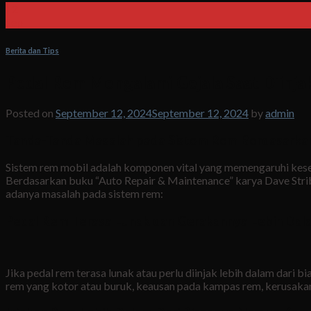
12
Sep
Berita dan Tips
Pedal Rem Mengalami Gejala Saat Diinja
Posted on
September 12, 2024
September 12, 2024
by
admin
Tanda-Tanda Masalah pada Sistem Rem Berdasarkan
Sistem rem mobil adalah komponen vital yang memengaruhi kesela
Berdasarkan buku “Auto Repair & Maintenance” karya Dave Stri
adanya masalah pada sistem rem:
Pedal Rem Terasa Lunak dan Gerakannya Lebih Dala
Jika pedal rem terasa lunak atau perlu diinjak lebih dalam dari
rem yang kotor atau buruk, keausan pada kampas rem, kerusaka