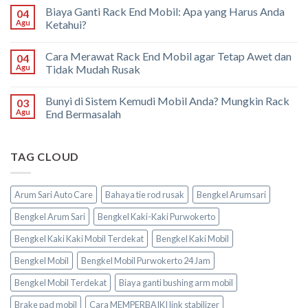
Biaya Ganti Rack End Mobil: Apa yang Harus Anda
04
Agu
Ketahui?
Cara Merawat Rack End Mobil agar Tetap Awet dan
04
Agu
Tidak Mudah Rusak
Bunyi di Sistem Kemudi Mobil Anda? Mungkin Rack
03
Agu
End Bermasalah
TAG CLOUD
Arum Sari Auto Care
Bahaya tie rod rusak
Bengkel Arumsari
Bengkel Arum Sari
Bengkel Kaki-Kaki Purwokerto
Bengkel Kaki Kaki Mobil Terdekat
Bengkel Kaki Mobil
Bengkel Mobil
Bengkel Mobil Purwokerto 24 Jam
Bengkel Mobil Terdekat
Biaya ganti bushing arm mobil
Brake pad mobil
Cara MEMPERBAIKI link stabilizer