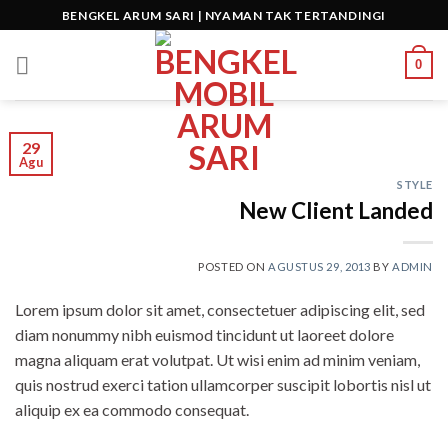
Skip
BENGKEL ARUM SARI | NYAMAN TAK TERTANDINGI
to
content
0
29
Agu
STYLE
New Client Landed
POSTED ON
AGUSTUS 29, 2013
BY
ADMIN
Lorem ipsum dolor sit amet, consectetuer adipiscing elit, sed
diam nonummy nibh euismod tincidunt ut laoreet dolore
magna aliquam erat volutpat. Ut wisi enim ad minim veniam,
quis nostrud exerci tation ullamcorper suscipit lobortis nisl ut
aliquip ex ea commodo consequat.