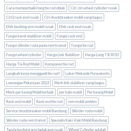
Cara memperbaiki long tie rod oblak
Ciri-ciri wheel cylinder rusak
Ciri2 rack end rusak
Ciri shockbreaker mobil yang bagus
Efek bushing arm mobil rusak
Efek rack end rusak
Fungsi karet stabilizer mobil
Fungsi rack end
Fungsi silinder roda pada rem tromol
Fungsi tie rod
Fungsi wheel cylinder
Harga Link Stabilizer
Harga Long TIE ROD
Harga Tie Rod Mobil
Komponen tie rod
Langkah kerja mengganti tie rod?
Loker Mekanik Purwokerto
Lowongan Pekerjaan 2023
Merk link stabilizer yang bagus
Merk per keong Mobil terbaik
per kaki mobil
Per keong Mobil
Rack end mobil
Rack end tie rod
rem mobil ambles
Service shockbreaker mobil Bandung
Silinder roda mobil
Silinder roda rem tromol
Spesialis Kaki-Kaki Mobil Bandung
Tanda bushing arm belakang rusak
Wheel Cylinder adalah