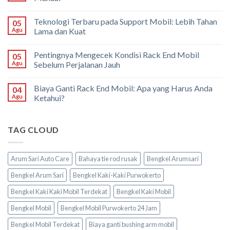
Teknologi Terbaru pada Support Mobil: Lebih Tahan
05
Agu
Lama dan Kuat
Pentingnya Mengecek Kondisi Rack End Mobil
05
Agu
Sebelum Perjalanan Jauh
Biaya Ganti Rack End Mobil: Apa yang Harus Anda
04
Agu
Ketahui?
TAG CLOUD
Arum Sari Auto Care
Bahaya tie rod rusak
Bengkel Arumsari
Bengkel Arum Sari
Bengkel Kaki-Kaki Purwokerto
Bengkel Kaki Kaki Mobil Terdekat
Bengkel Kaki Mobil
Bengkel Mobil
Bengkel Mobil Purwokerto 24 Jam
Bengkel Mobil Terdekat
Biaya ganti bushing arm mobil