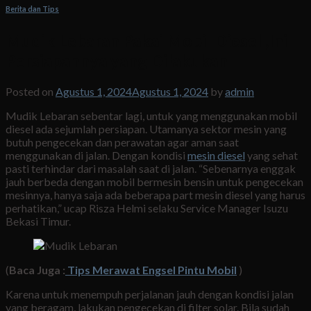
Berita dan Tips
Mudik Lebaran Pakai Mobil Diesel ,Ini
Persiapannya yang Dilakukan
Posted on
Agustus 1, 2024
Agustus 1, 2024
by
admin
Mudik Lebaran sebentar lagi, untuk yang menggunakan mobil
diesel ada sejumlah persiapan. Utamanya sektor mesin yang
butuh pengecekan dan perawatan agar aman saat
menggunakan di jalan. Dengan kondisi
mesin diesel
yang sehat
pasti terhindar dari masalah saat di jalan. “Sebenarnya enggak
jauh berbeda dengan mobil bermesin bensin untuk pengecekan
mesinnya, hanya saja ada beberapa part mesin diesel yang harus
perhatikan,” ucap Risza Helmi selaku Service Manager Isuzu
Bekasi Timur.
(
Baca Juga :
Tips Merawat Engsel Pintu Mobil
)
Karena untuk menempuh perjalanan jauh dengan kondisi jalan
yang beragam, lakukan pengecekan di filter solar. Bila sudah