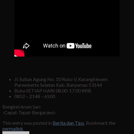
Bengkel Kaki Mobil Arum Sari Purwokerto Terletak di :
Jl. Sultan Agung No. 10 Ruko V, Karangklesem
Purwokerto Selatan Kab. Banyumas 53144
Buka SETIAP HARI 08.00-17.00 WIB
0852 – 2148 – 6500
Bengkel Arum Sari
-Cepat-Tepat-Bergaransi-
This entry was posted in
Berita dan Tips
. Bookmark the
permalink
.