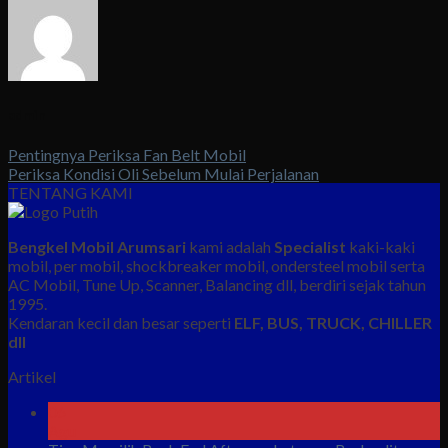
admin
Pentingnya Periksa Fan Belt Mobil
Periksa Kondisi Oli Sebelum Mulai Perjalanan
TENTANG KAMI
Bengkel Mobil Arumsari
kami adalah
Specialist
kaki-kaki
mobil, per mobil, shockbreaker mobil, ondersteel mobil serta
AC Mobil, Tune Up, Scanner, Balancing dll, berdiri sejak tahun
1995.
Kendaran kecil dan besar seperti
ELF, BUS, TRUCK, CHILLER
dll
Artikel
06
Agu