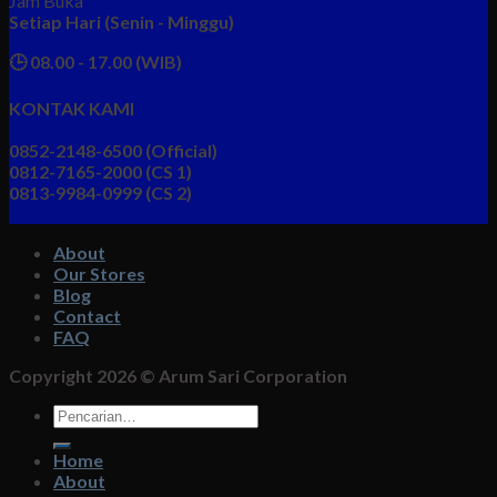
Jam Buka
Setiap Hari (Senin - Minggu)
🕒 08.00 - 17.00 (WIB)
KONTAK KAMI
0852-2148-6500 (Official)
0812-7165-2000 (CS 1)
0813-9984-0999 (CS 2)
About
Our Stores
Blog
Contact
FAQ
Copyright 2026 ©
Arum Sari Corporation
Pencarian
untuk:
Home
About