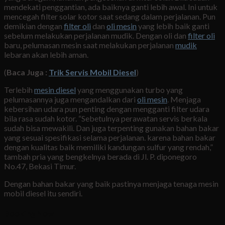
mendekati penggantian, ada baiknya ganti lebih awal. Ini untuk
mencegah filter solar kotor saat sedang dalam perjalanan. Pun
demikian dengan
filter oli
dan
oli mesin
yang lebih baik ganti
sebelum melakukan perjalanan mudik. Dengan oli dan
filter oli
baru, pelumasan mesin saat melakukan perjalanan
mudik
lebaran akan lebih aman.
(
Baca Juga :
Trik Servis Mobil Diesel
)
Terlebih
mesin diesel
yang menggunakan turbo yang
pelumasannya juga mengandalkan dari
oli mesin
. Menjaga
kebersihan udara pun penting dengan mengganti filter udara
bila rasa sudah kotor. “Sebetulnya perawatan servis berkala
sudah bisa mewakili. Dan juga terpenting gunakan bahan bakar
yang sesuai spesifikasi selama perjalanan. karena bahan bakar
dengan kualitas baik memiliki kandungan sulfur yang rendah,”
tambah pria yang bengkelnya berada di Jl. P. diponegoro
No.47, Bekasi Timur.
Dengan bahan bakar yang baik pastinya menjaga tenaga mesin
mobil diesel itu sendiri.
Booking Now