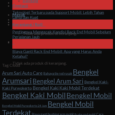
Bandung
05
Contact
Agu
Teknologi Terbaru pada Support Mobil: Lebih Tahan
Masuk
Lama dan Kuat
05
Keranjang /
Rp
0
0
Agu
Pentingnya Mengecek Kondisi Rack End Mobil Sebelum
Tidak ada produk di keranjang.
Perjalanan Jauh
04
0
Agu
Biaya Ganti Rack End Mobil: Apa yang Harus Anda
Keranjang
Ketahui?
Tidak ada produk di keranjang.
Tag Cloud
Bengkel
Arum Sari Auto Care
Bahaya tie rod rusak
Arumsari
Bengkel Arum Sari
Bengkel Kaki-
Bengkel Kaki Kaki Mobil Terdekat
Kaki Purwokerto
Bengkel Kaki Mobil
Bengkel Mobil
Bengkel Mobil
Bengkel Mobil Purwokerto 24 Jam
Terdekat
Biaya ganti bushing arm mobil
Cara
Brake pad mobil