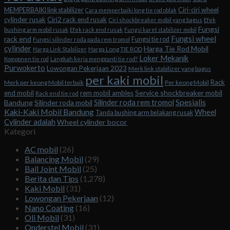
Ciri-ciri wheel
MEMPERBAIKI link stabilizer
Cara memperbaiki long tie rod oblak
cylinder rusak
Ciri2 rack end rusak
Ciri shockbreaker mobil yang bagus
Efek
Fungsi
bushing arm mobil rusak
Efek rack end rusak
Fungsi karet stabilizer mobil
Fungsi wheel
rack end
Fungsi tie rod
Fungsi silinder roda pada rem tromol
cylinder
Harga Tie Rod Mobil
Harga Long TIE ROD
Harga Link Stabilizer
Loker Mekanik
Komponen tie rod
Langkah kerja mengganti tie rod?
Purwokerto
Lowongan Pekerjaan 2023
Merk link stabilizer yang bagus
per kaki mobil
Rack
Merk per keong Mobil terbaik
Per keong Mobil
Service shockbreaker mobil
end mobil
rem mobil ambles
Rack end tie rod
Spesialis
Silinder roda rem tromol
Bandung
Silinder roda mobil
Kaki-Kaki Mobil Bandung
Wheel
Tanda bushing arm belakang rusak
Cylinder adalah
Wheel cylinder bocor
Kategori
AC mobil
(26)
Balancing Mobil
(29)
Ball Joint Mobil
(25)
Berita dan Tips
(1,278)
Kaki Mobil
(31)
Lowongan Pekerjaan
(12)
Nano Coating
(16)
Oli Mobil
(31)
Onderstel Mobil
(31)