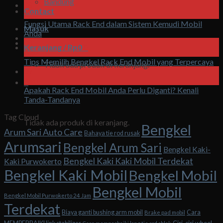
Bandung
08
Contact
Agu
Fungsi Utama Rack End dalam Sistem Kemudi Mobil
Masuk
Anda
08
Keranjang /
Rp
0
0
Agu
Tips Memilih Bengkel Rack End Mobil yang Terpercaya
Tidak ada produk di keranjang.
07
Agu
0
Apakah Rack End Mobil Anda Perlu Diganti? Kenali
Tanda-Tandanya
Keranjang
Tag Cloud
Tidak ada produk di keranjang.
Bengkel
Arum Sari Auto Care
Bahaya tie rod rusak
Arumsari
Bengkel Arum Sari
Bengkel Kaki-
Bengkel Kaki Kaki Mobil Terdekat
Kaki Purwokerto
Bengkel Kaki Mobil
Bengkel Mobil
Bengkel Mobil
Bengkel Mobil Purwokerto 24 Jam
Terdekat
Biaya ganti bushing arm mobil
Cara
Brake pad mobil