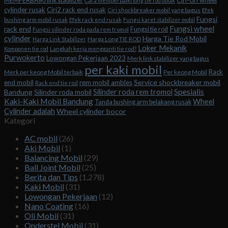
Ciri-ciri wheel
MEMPERBAIKI link stabilizer
Cara memperbaiki long tie rod oblak
cylinder rusak
Ciri2 rack end rusak
Ciri shockbreaker mobil yang bagus
Efek
Fungsi
bushing arm mobil rusak
Efek rack end rusak
Fungsi karet stabilizer mobil
Fungsi wheel
rack end
Fungsi tie rod
Fungsi silinder roda pada rem tromol
cylinder
Harga Tie Rod Mobil
Harga Long TIE ROD
Harga Link Stabilizer
Loker Mekanik
Komponen tie rod
Langkah kerja mengganti tie rod?
Purwokerto
Lowongan Pekerjaan 2023
Merk link stabilizer yang bagus
per kaki mobil
Rack
Merk per keong Mobil terbaik
Per keong Mobil
Service shockbreaker mobil
end mobil
rem mobil ambles
Rack end tie rod
Spesialis
Silinder roda rem tromol
Bandung
Silinder roda mobil
Kaki-Kaki Mobil Bandung
Wheel
Tanda bushing arm belakang rusak
Cylinder adalah
Wheel cylinder bocor
Kategori
AC mobil
(26)
Aki Mobil
(1)
Balancing Mobil
(29)
Ball Joint Mobil
(25)
Berita dan Tips
(1,278)
Kaki Mobil
(31)
Lowongan Pekerjaan
(12)
Nano Coating
(16)
Oli Mobil
(31)
Onderstel Mobil
(31)