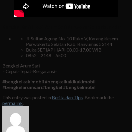
Bengkel Kaki Mobil Arum Sari Purwokerto Terletak di :
Jl. Sultan Agung No. 10 Ruko V, Karangklesem
Purwokerto Selatan Kab. Banyumas 53144
Buka SETIAP HARI 08.00-17.00 WIB
0852 – 2148 – 6500
Bengkel Arum Sari
– Cepat-Tepat-Bergaransi-
#bengkelkakimobil #bengkelkakikakimobil
#bengkelarumsari#bengkel #bengkelmobil
This entry was posted in
Berita dan Tips
. Bookmark the
permalink
.