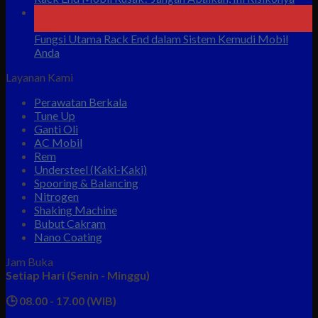
08
Agu
Fungsi Utama Rack End dalam Sistem Kemudi Mobil
Anda
Layanan Kami
Perawatan Berkala
Tune Up
Ganti Oli
AC Mobil
Rem
Understeel (Kaki-Kaki)
Spooring & Balancing
Nitrogen
Shaking Machine
Bubut Cakram
Nano Coating
Jam Buka
Setiap Hari (Senin - Minggu)
🕒 08.00 - 17.00 (WIB)