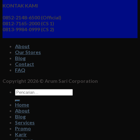
KONTAK KAMI
0852-2148-6500 (Official)
0812-7165-2000 (CS 1)
0813-9984-0999 (CS 2)
About
Our Stores
Blog
Contact
FAQ
Copyright 2026 ©
Arum Sari Corporation
Pencarian
untuk:
Home
About
Blog
Services
Promo
Karir