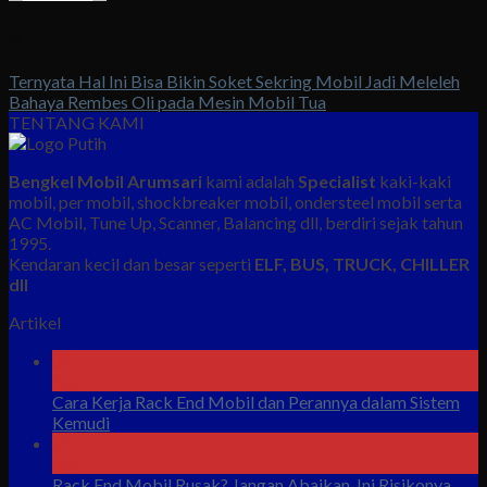
admin
Ternyata Hal Ini Bisa Bikin Soket Sekring Mobil Jadi Meleleh
Bahaya Rembes Oli pada Mesin Mobil Tua
TENTANG KAMI
Bengkel Mobil Arumsari
kami adalah
Specialist
kaki-kaki
mobil, per mobil, shockbreaker mobil, ondersteel mobil serta
AC Mobil, Tune Up, Scanner, Balancing dll, berdiri sejak tahun
1995.
Kendaran kecil dan besar seperti
ELF, BUS, TRUCK, CHILLER
dll
Artikel
09
Agu
Cara Kerja Rack End Mobil dan Perannya dalam Sistem
Kemudi
09
Agu
Rack End Mobil Rusak? Jangan Abaikan, Ini Risikonya