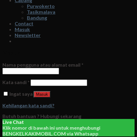
Cabang
Purwokerto
Tasikmalaya
Bandung
Contact
Masuk
Newsletter
Masuk
Nama pengguna atau alamat email
*
Kata sandi
*
Ingat saya
Masuk
Kehilangan kata sandi?
Butuh bantuan ?
Hubungi sekarang
Live Chat
Klik nomor di bawah ini untuk menghubungi
BENGKELKAKIMOBIL.COM
via
Whatsapp