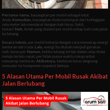
Pertama-tama,
bayangkan per mobil sebagai lutut
Anda.
Kemudian,
bayangkan Anda melompat dari ketinggian
satu meter lalu mendarat dengan kaki lurus. Sakit,
bukan?
Nah,
itulah yang dialami per mobil setiap kali roda jatuh
ke lubang.
Secara teknis,
per mobil bekerja dengan cara menyerap energi
benturan dari roda.
Lalu,
energi itu diubah menjadi gerakan
naik-turun per.
Namun,
ketika lubang terlalu dalam atau Anda
melaju terlalu cepat, per tidak punya waktu cukup untuk
menyerap benturan.
Akibatnya,
benturan keras langsung
menyalur ke komponen suspensi lainnya.
5 Alasan Utama Per Mobil Rusak Akibat
Jalan Berlubang