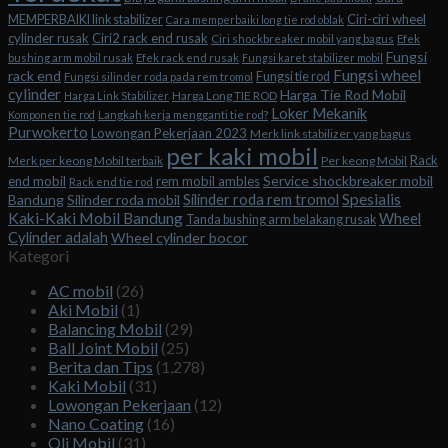
Ciri-ciri wheel
MEMPERBAIKI link stabilizer
Cara memperbaiki long tie rod oblak
cylinder rusak
Ciri2 rack end rusak
Ciri shockbreaker mobil yang bagus
Efek
Fungsi
bushing arm mobil rusak
Efek rack end rusak
Fungsi karet stabilizer mobil
Fungsi wheel
rack end
Fungsi tie rod
Fungsi silinder roda pada rem tromol
cylinder
Harga Tie Rod Mobil
Harga Long TIE ROD
Harga Link Stabilizer
Loker Mekanik
Komponen tie rod
Langkah kerja mengganti tie rod?
Purwokerto
Lowongan Pekerjaan 2023
Merk link stabilizer yang bagus
per kaki mobil
Rack
Merk per keong Mobil terbaik
Per keong Mobil
Service shockbreaker mobil
end mobil
rem mobil ambles
Rack end tie rod
Spesialis
Silinder roda rem tromol
Bandung
Silinder roda mobil
Kaki-Kaki Mobil Bandung
Wheel
Tanda bushing arm belakang rusak
Cylinder adalah
Wheel cylinder bocor
Kategori
AC mobil
(26)
Aki Mobil
(1)
Balancing Mobil
(29)
Ball Joint Mobil
(25)
Berita dan Tips
(1,278)
Kaki Mobil
(31)
Lowongan Pekerjaan
(12)
Nano Coating
(16)
Oli Mobil
(31)