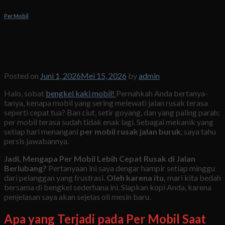
Per Mobil
Mengapa Per Mobil Lebih Cepat Rusak
di Jalan Berlubang?
Posted on
Juni 1, 2026
Mei 15, 2026
by
admin
Halo, sobat
bengkel kaki mobil!
Pernahkah Anda bertanya-
tanya, kenapa mobil yang sering melewati jalan rusak terasa
seperti cepat tua? Ban ciut, setir goyang, dan yang paling parah:
per mobil terasa sudah tidak enak lagi. Sebagai mekanik yang
setiap hari menangani
per mobil rusak jalan buruk
, saya tahu
persis jawabannya.
Jadi, Mengapa Per Mobil Lebih Cepat Rusak di Jalan
Berlubang?
Pertanyaan ini saya dengar hampir setiap minggu
dari pelanggan yang frustrasi.
Oleh karena itu,
mari kita bedah
bersama di bengkel sederhana ini. Siapkan kopi Anda, karena
penjelasan saya akan sejelas oli mesin baru.
Apa yang Terjadi pada Per Mobil Saat