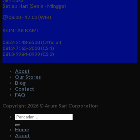
Setiap Hari (Senin - Minggu)
🕒 08.00 - 17.00 (WIB)
KONTAK KAMI
0852-2148-6500 (Official)
0812-7165-2000 (CS 1)
0813-9984-0999 (CS 2)
About
Our Stores
Blog
Contact
FAQ
Copyright 2026 ©
Arum Sari Corporation
Pencarian
untuk:
Home
About