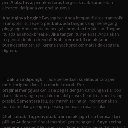
per.
Akibatnya,
per akan terus bergerak naik-turun lebih
ekstrem daripada yang seharusnya.
Analoginya begini:
Bayangkan Anda lompat di atas trampolin.
Trampolin itu seperti per.
Lalu,
ada tangan yang memegang
pinggang Anda untuk mencegah lompatan terlalu liar. Tangan
itu adalah shockbreaker.
Jika
tangan itu melepas, Anda akan
terpental tidak terkendali.
Nah,
per mobil rusak jalan
buruk
sering terjadi karena shockbreaker mati tidak segera
diganti.
3. Kualitas Per Mobil yang Sudah Menurun Sejak
Awal
Tidak bisa dipungkiri,
ada perbedaan kualitas antara per
mobil original dan aftermarket murah.
Per
original
menggunakan baja pegas dengan kandungan karbon
dan silikon yang tepat, lalu melalui proses heat treatment yang
presisi.
Sementara itu,
per murah seringkali menggunakan
baja daur ulang dengan proses pemanasan asal-asalan.
Oleh sebab itu,
penyebab per rusak
juga bisa berasal dari
pilihan Anda sendiri saat membeli per pengganti.
Saya sering
menemukan
per KW yang baru dipasang 3 bulan sudah turun 2