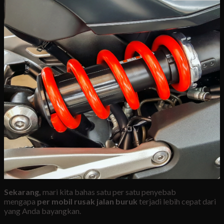
Sekarang,
mari kita bahas satu per satu penyebab
mengapa
per mobil rusak jalan buruk
terjadi lebih cepat dari
yang Anda bayangkan.