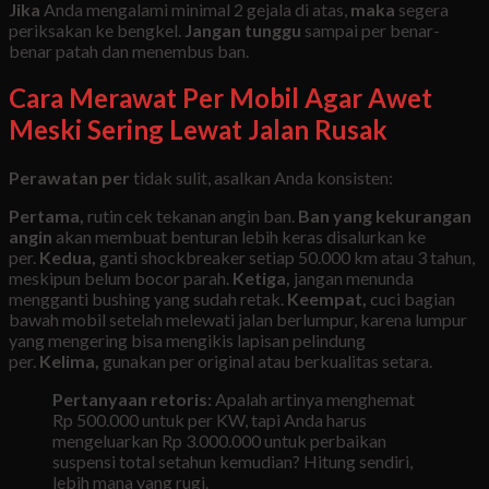
Jika
Anda mengalami minimal 2 gejala di atas,
maka
segera
periksakan ke bengkel.
Jangan tunggu
sampai per benar-
benar patah dan menembus ban.
Cara Merawat Per Mobil Agar Awet
Meski Sering Lewat Jalan Rusak
Perawatan per
tidak sulit, asalkan Anda konsisten:
Pertama,
rutin cek tekanan angin ban.
Ban yang kekurangan
angin
akan membuat benturan lebih keras disalurkan ke
per.
Kedua,
ganti shockbreaker setiap 50.000 km atau 3 tahun,
meskipun belum bocor parah.
Ketiga,
jangan menunda
mengganti bushing yang sudah retak.
Keempat,
cuci bagian
bawah mobil setelah melewati jalan berlumpur, karena lumpur
yang mengering bisa mengikis lapisan pelindung
per.
Kelima,
gunakan per original atau berkualitas setara.
Pertanyaan retoris:
Apalah artinya menghemat
Rp 500.000 untuk per KW, tapi Anda harus
mengeluarkan Rp 3.000.000 untuk perbaikan
suspensi total setahun kemudian? Hitung sendiri,
lebih mana yang rugi.