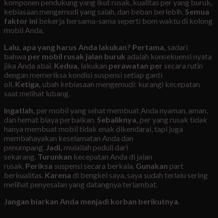
komponen pendukung yang ikut rusak, kualitas per yang buruk,
kebiasaan mengemudi yang salah, dan beban berlebih.
Semua
faktor ini
bekerja bersama-sama seperti bom waktu di kolong
mobil Anda.
Lalu, apa yang harus Anda lakukan?
Pertama,
sadari
bahwa
per mobil rusak jalan buruk
adalah konsekuensi nyata
jika Anda abai.
Kedua,
lakukan
perawatan per
secara rutin
dengan memeriksa kondisi suspensi setiap ganti
oli.
Ketiga,
ubah kebiasaan mengemudi: kurangi kecepatan
saat melihat lubang.
Ingatlah,
per mobil yang sehat membuat Anda nyaman, aman,
dan hemat biaya perbaikan.
Sebaliknya,
per yang rusak tidak
hanya membuat mobil tidak enak dikendarai, tapi juga
membahayakan keselamatan Anda dan
penumpang.
Jadi,
mulailah peduli dari
sekarang.
Turunkan
kecepatan Anda di jalan
rusak.
Periksa
suspensi secara berkala.
Gunakan
part
berkualitas.
Karena
di bengkel saya, saya sudah terlalu sering
melihat penyesalan yang datangnya terlambat.
Jangan biarkan Anda menjadi korban berikutnya.