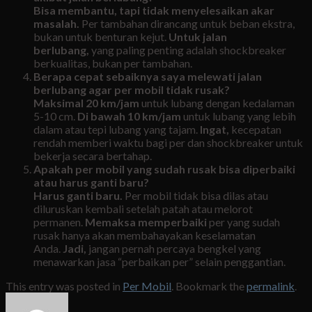
Bisa membantu, tapi tidak menyelesaikan akar
masalah.
Per tambahan dirancang untuk beban ekstra,
bukan untuk benturan kejut.
Untuk jalan
berlubang,
yang paling penting adalah shockbreaker
berkualitas, bukan per tambahan.
Berapa cepat sebaiknya saya melewati jalan
berlubang agar per mobil tidak rusak?
Maksimal 20 km/jam
untuk lubang dengan kedalaman
5-10 cm.
Di bawah 10 km/jam
untuk lubang yang lebih
dalam atau tepi lubang yang tajam.
Ingat,
kecepatan
rendah memberi waktu bagi per dan shockbreaker untuk
bekerja secara bertahap.
Apakah per mobil yang sudah rusak bisa diperbaiki
atau harus ganti baru?
Harus ganti baru.
Per mobil tidak bisa dilas atau
diluruskan kembali setelah patah atau melorot
permanen.
Memaksa memperbaiki
per yang sudah
rusak hanya akan membahayakan keselamatan
Anda.
Jadi,
jangan pernah percaya bengkel yang
menawarkan jasa “perbaikan per” selain penggantian.
This entry was posted in
Per Mobil
. Bookmark the
permalink
.