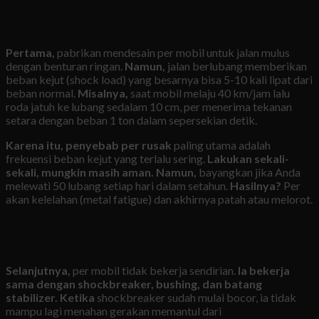
1. Beban Kejut Berulang yang Melebihi Batas
Desain
Pertama,
pabrikan mendesain per mobil untuk jalan mulus
dengan benturan ringan.
Namun,
jalan berlubang memberikan
beban kejut (shock load) yang besarnya bisa 5-10 kali lipat dari
beban normal.
Misalnya,
saat mobil melaju 40 km/jam lalu
roda jatuh ke lubang sedalam 10 cm, per menerima tekanan
setara dengan beban 1 ton dalam sepersekian detik.
Karena itu,
penyebab per rusak
paling utama adalah
frekuensi beban kejut yang terlalu sering.
Lakukan sekali-
sekali, mungkin masih aman. Namun,
bayangkan jika Anda
melewati 50 lubang setiap hari dalam setahun.
Hasilnya?
Per
akan kelelahan (metal fatigue) dan akhirnya patah atau melorot.
2. Komponen Pendukung Ikut Rusak,
Memperparah Kerusakan Per
Selanjutnya,
per mobil tidak bekerja sendirian.
Ia bekerja
sama dengan shockbreaker, bushing, dan batang
stabilizer.
Ketika
shockbreaker sudah mulai bocor, ia tidak
mampu lagi menahan gerakan memantul dari