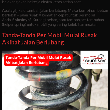
belakang akan bekerja ekstra keras setiap saat.
Apalagi
jika ditambah jalan berlubang.
Maka
kombinasi beban
berlebih + jalan rusak = kematian cepat untuk per mobil
Anda.
Solusinya?
Kurangi beban, atau tambah per tambahan
(helper spring) untuk mobil yang sering kelebihan muatan.
Tanda-Tanda Per Mobil Mulai Rusak
Akibat Jalan Berlubang