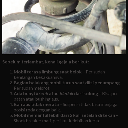
Sebelum terlambat, kenali gejala berikut:
Mobil terasa limbung saat belok
– Per sudah
kehilangan kekakuannya.
Bagian belakang mobil turun saat diisi penumpang
–
Per sudah melorot.
Ada bunyi
kreek
atau
kledak
dari kolong
– Bisa per
patah atau bushing aus.
Ban aus tidak merata
– Suspensi tidak bisa menjaga
posisi roda dengan baik.
Mobil memantul lebih dari 2 kali setelah di tekan
–
Shockbreaker mati, per ikut kelebihan kerja.