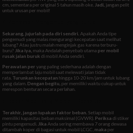
cm, sementara per original 5 tahun masih oke.
Jadi,
jangan pelit
untuk urusan per mobil!
4. Kebiasaan Mengemudi yang Buruk
Sekarang, jujurlah pada diri sendiri.
Apakah Anda tipe
pengemudi yang malas mengurangi kecepatan saat melihat
lubang? Atau justru malah menginjak gas karena terburu-
buru?
Jika iya,
maka Andalah penyebab utama
per mobil
rusak jalan buruk
di mobil Anda sendiri.
Perawatan per
yang paling sederhana adalah dengan
memperlambat laju mobil saat melewati jalan tidak
rata.
Turunkan kecepatan
hingga 10-20 km/jam untuk lubang
yang dalam.
Dengan begitu,
per memiliki waktu cukup untuk
merespon benturan secara perlahan.
5. Beban Mobil yang Melebihi Kapasitas
Terakhir, jangan lupakan faktor beban.
Setiap mobil
memiliki kapasitas beban maksimal (GVWR).
Periksa
di stiker
pintu pengemudi.
Jika
Anda sering membawa 7 orang dewasa
ditambah koper di bagasi untuk mobil LCGC,
maka
per