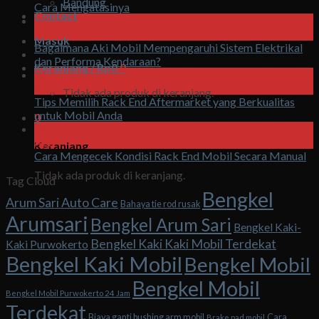
Bandung
Cara Mengatasinya
Contact
07
Agu
Masuk
Bagaimana Aki Mobil Mempengaruhi Sistem Elektrikal
dan Performa Kendaraan?
Keranjang /
Rp
0
0
06
Agu
Tidak ada produk di keranjang.
Tips Memilih Rack End Aftermarket yang Berkualitas
untuk Mobil Anda
0
06
Agu
Keranjang
Cara Mengecek Kondisi Rack End Mobil Secara Manual
Tidak ada produk di keranjang.
Tag Cloud
Bengkel
Arum Sari Auto Care
Bahaya tie rod rusak
Arumsari
Bengkel Arum Sari
Bengkel Kaki-
Bengkel Kaki Kaki Mobil Terdekat
Kaki Purwokerto
Bengkel Kaki Mobil
Bengkel Mobil
Bengkel Mobil
Bengkel Mobil Purwokerto 24 Jam
Terdekat
Biaya ganti bushing arm mobil
Cara
Brake pad mobil