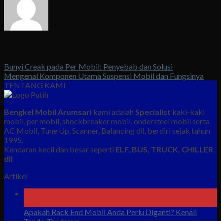
admin
Bunyi Creak pada Per Mobil: Penyebab dan Solusi
Mengenal Komponen Utama Suspensi Mobil dan Fungsinya
TENTANG KAMI
Bengkel Mobil Arumsari
kami adalah
Specialist
kaki-kaki
mobil, per mobil, shockbreaker mobil, ondersteel mobil serta
AC Mobil, Tune Up, Scanner, Balancing dll, berdiri sejak tahun
1995.
Kendaran kecil dan besar seperti
ELF, BUS, TRUCK, CHILLER
dll
Artikel
07
Agu
Apakah Rack End Mobil Anda Perlu Diganti? Kenali