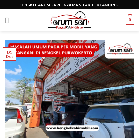
Skip
BENGKEL ARUM SARI | NYAMAN TAK TERTANDINGI
to
content
0
01
Des