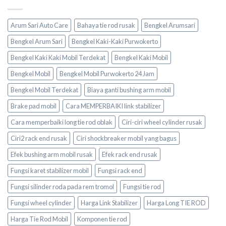
Arum Sari Auto Care
Bahaya tie rod rusak
Bengkel Arumsari
Bengkel Arum Sari
Bengkel Kaki-Kaki Purwokerto
Bengkel Kaki Kaki Mobil Terdekat
Bengkel Kaki Mobil
Bengkel Mobil
Bengkel Mobil Purwokerto 24 Jam
Bengkel Mobil Terdekat
Biaya ganti bushing arm mobil
Brake pad mobil
Cara MEMPERBAIKI link stabilizer
Cara memperbaiki long tie rod oblak
Ciri-ciri wheel cylinder rusak
Ciri2 rack end rusak
Ciri shockbreaker mobil yang bagus
Efek bushing arm mobil rusak
Efek rack end rusak
Fungsi karet stabilizer mobil
Fungsi rack end
Fungsi silinder roda pada rem tromol
Fungsi tie rod
Fungsi wheel cylinder
Harga Link Stabilizer
Harga Long TIE ROD
Harga Tie Rod Mobil
Komponen tie rod