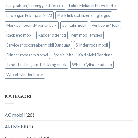
Langkah kerja mengganti tie rod?
Loker Mekanik Purwokerto
Lowongan Pekerjaan 2023
Merk link stabilizer yang bagus
Merk per keong Mobil terbaik
per kaki mobil
Per keong Mobil
Rack end mobil
Rack end tie rod
rem mobil ambles
Service shockbreaker mobil Bandung
Silinder roda mobil
Silinder roda rem tromol
Spesialis Kaki-Kaki Mobil Bandung
Tanda bushing arm belakang rusak
Wheel Cylinder adalah
Wheel cylinder bocor
KATEGORI
AC mobil
(26)
Aki Mobil
(1)