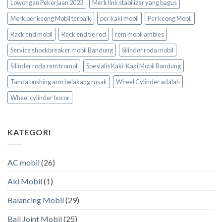
Lowongan Pekerjaan 2023
Merk link stabilizer yang bagus
Merk per keong Mobil terbaik
per kaki mobil
Per keong Mobil
Rack end mobil
Rack end tie rod
rem mobil ambles
Service shockbreaker mobil Bandung
Silinder roda mobil
Silinder roda rem tromol
Spesialis Kaki-Kaki Mobil Bandung
Tanda bushing arm belakang rusak
Wheel Cylinder adalah
Wheel cylinder bocor
KATEGORI
AC mobil
(26)
Aki Mobil
(1)
Balancing Mobil
(29)
Ball Joint Mobil
(25)