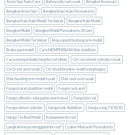
Arum Sari Auto Care
Bahaya tie rod rusak
Bengkel Arumsari
Bengkel Arum Sari
Bengkel Kaki-Kaki Purwokerto
Bengkel Kaki Kaki Mobil Terdekat
Bengkel Kaki Mobil
Bengkel Mobil
Bengkel Mobil Purwokerto 24 Jam
Bengkel Mobil Terdekat
Biaya ganti bushing arm mobil
Brake pad mobil
Cara MEMPERBAIKI link stabilizer
Cara memperbaiki long tie rod oblak
Ciri-ciri wheel cylinder rusak
Ciri2 rack end rusak
Ciri shockbreaker mobil yang bagus
Efek bushing arm mobil rusak
Efek rack end rusak
Fungsi karet stabilizer mobil
Fungsi rack end
Fungsi silinder roda pada rem tromol
Fungsi tie rod
Fungsi wheel cylinder
Harga Link Stabilizer
Harga Long TIE ROD
Harga Tie Rod Mobil
Komponen tie rod
Langkah kerja mengganti tie rod?
Loker Mekanik Purwokerto