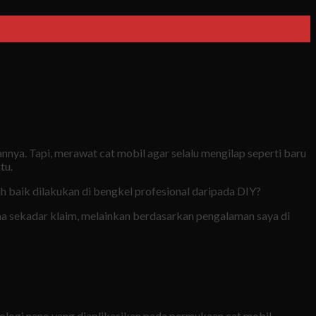
nya. Tapi, merawat cat mobil agar selalu mengilap seperti baru
tu.
ih baik dilakukan di bengkel profesional daripada DIY?
uma sekadar klaim, melainkan berdasarkan pengalaman saya di
logi nano yang diaplikasikan pada permukaan cat mobil.