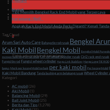
Contact
08
Agu
Masuk
Tips Memilih Bengkel Rack End Mobil yang Terpercaya
07
Keranjang /
Rp
0
0
Agu
Apakah Rack End Mobil Anda Perlu Diganti? Kenali Tand
Tidak ada produk di keranjang.
Tag Cloud
0
Bengkel Aru
Arum Sari Auto Care
Bahaya tie rod rusak
Keranjang
Kaki Mobil
Bengkel Mobil
Bengkel Mobil Purwok
Tidak ada produk di keranjang.
Ciri-ciri wheel cylinder rusak
Ciri2 rack end rusak
memperbaiki long tie rod oblak
Fungsi wheel cylinder
Fungsi tie rod
Harga Long TIE ROD
Harga Link Stabilizer
per kaki mobil
bagus
Merk per keong Mobil terbaik
Per keong Mobil
Kaki Mobil Bandung
Wheel Cylinder 
Tanda bushing arm belakang rusak
Kategori
AC mobil
(26)
Aki Mobil
(1)
Balancing Mobil
(29)
Ball Joint Mobil
(25)
Berita dan Tips
(1,278)
Kaki Mobil
(31)