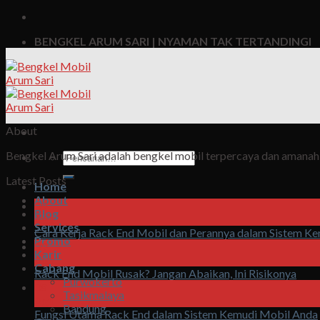
BENGKEL ARUM SARI | NYAMAN TAK TERTANDINGI
About
Bengkel Arum Sari adalah bengkel mobil terpercaya dan amanah, 
Pencarian
untuk:
Latest Posts
Home
About
09
Blog
Agu
Services
Cara Kerja Rack End Mobil dan Perannya dalam Sistem K
Promo
09
Karir
Agu
Cabang
Rack End Mobil Rusak? Jangan Abaikan, Ini Risikonya
Purwokerto
08
Tasikmalaya
Agu
Bandung
Fungsi Utama Rack End dalam Sistem Kemudi Mobil Anda