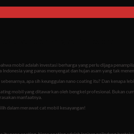
tawarkan oleh Bengkel Profesional
hwa mobil adalah investasi berharga yang perlu dijaga penampilan
ca Indonesia yang panas menyengat dan hujan asam yang tak menen
i sebenarnya, apa sih keunggulan nano coating itu? Dan kenapa leb
 coating mobil yang ditawarkan oleh bengkel profesional. Bukan c
erasakan manfaatnya.
pilih dalam merawat cat mobil kesayangan!
u nano coating. Nano coating adalah lapisan pelindung bertekno