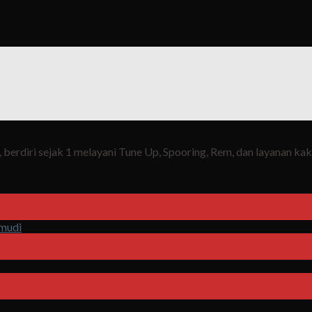
berdiri sejak 1 melayani Tune Up, Spooring, Rem, dan layanan ka
emudi