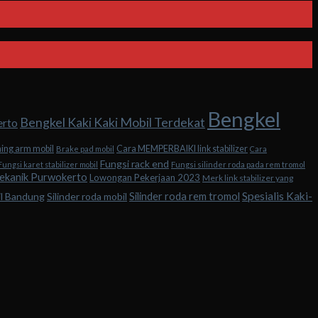
Bengkel
Bengkel Kaki Kaki Mobil Terdekat
erto
hing arm mobil
Cara MEMPERBAIKI link stabilizer
Brake pad mobil
Cara
Fungsi rack end
Fungsi karet stabilizer mobil
Fungsi silinder roda pada rem tromol
ekanik Purwokerto
Lowongan Pekerjaan 2023
Merk link stabilizer yang
Spesialis Kaki-
Silinder roda rem tromol
il Bandung
Silinder roda mobil