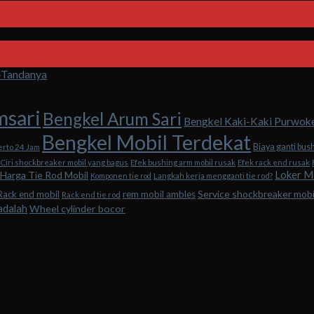
a-Tandanya
msari
Bengkel Arum Sari
Bengkel Kaki-Kaki Purwok
Bengkel Mobil Terdekat
Biaya ganti bus
erto 24 Jam
Ciri shockbreaker mobil yang bagus
Efek bushing arm mobil rusak
Efek rack end rusak
Loker M
Harga Tie Rod Mobil
Komponen tie rod
Langkah kerja mengganti tie rod?
Service shockbreaker mob
Rack end mobil
rem mobil ambles
Rack end tie rod
adalah
Wheel cylinder bocor