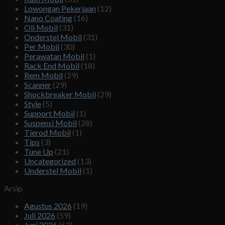
Lowongan Pekerjaan
(12)
Nano Coating
(16)
Oli Mobil
(31)
Onderstel Mobil
(31)
Per Mobil
(30)
Perawatan Mobil
(1)
Rack End Mobil
(18)
Rem Mobil
(29)
Scanner
(29)
Shockbreaker Mobil
(29)
Style
(5)
Support Mobil
(1)
Suspensi Mobil
(28)
Tierod Mobil
(1)
Tips
(3)
Tune Up
(21)
Uncategorized
(13)
Understel Mobil
(1)
Arsip
Agustus 2026
(19)
Juli 2026
(59)
Juni 2026
(62)