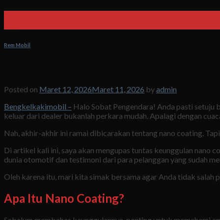
12
Mar
Rem Mobil
Keunggulan Nano Coating Mobil yang Di
Posted on
Maret 12, 2026
Maret 11, 2026
by
admin
Bengkelkakimobil –
Halo Sobat Pengendara! Anda pasti setuju ba
keluar dari dealer bukanlah perkara mudah. Apalagi dengan cua
Nah, akhir-akhir ini ramai dibicarakan tentang nano coating. Tap
Di artikel kali ini, saya akan mengupas tuntas keunggulan nano
dunia otomotif dan testimoni dari para pelanggan yang sudah m
Oleh karena itu, mari kita simak bersama agar Anda tidak salah 
Apa Itu Nano Coating?
Sebelum membahas keunggulannya, penting untuk memahami apa it