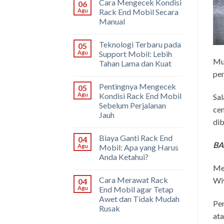
Cara Mengecek Kondisi
06
Agu
Rack End Mobil Secara
Manual
Teknologi Terbaru pada
05
Agu
Support Mobil: Lebih
Mus
Tahan Lama dan Kuat
pen
Pentingnya Mengecek
05
Agu
Kondisi Rack End Mobil
Sal
Sebelum Perjalanan
cen
Jauh
dib
Biaya Ganti Rack End
04
BA
Agu
Mobil: Apa yang Harus
Anda Ketahui?
Men
Cara Merawat Rack
Wiy
04
Agu
End Mobil agar Tetap
Awet dan Tidak Mudah
Per
Rusak
ata