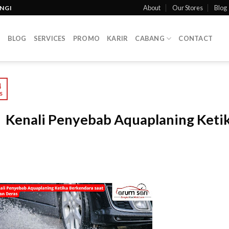
About
Our Stores
Blog
INGI
T
BLOG
SERVICES
PROMO
KARIR
CABANG
CONTACT
4
s
Kenali Penyebab Aquaplaning Ketik