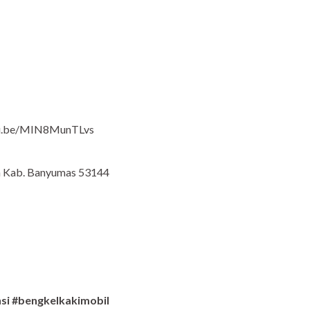
tu.be/MIN8MunTLvs
an Kab. Banyumas 53144
si #bengkelkakimobil