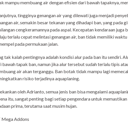
ak mampu membuang air dengan efisien dari bawah tapaknya, men
anjutnya, tingginya genangan air yang dilewati juga menjadi peny
angan air, semakin besar tekanan yang dihadapi ban, yang pada
ilangan cengkeramannya pada aspal. Kecepatan kendaraan juga be
aju terlalu cepat melintasi genangan air, ban tidak memiliki wak
nempel pada permukaan jalan.
g tak kalah pentingnya adalah kondisi alur pada ban itu sendiri. 
i bawah tapak ban, namun jika alur tersebut sudah terlalu tipis
buang air akan terganggu. Ban botak tidak mampu lagi memecah 
ingkatkan risiko terjadinya aquaplaning.
ekankan oleh Adrianto, semua jenis ban bisa mengalami aquaplanin
ena itu, sangat penting bagi setiap pengendara untuk memastika
daan prima, terutama saat musim hujan.
 Mega Addons