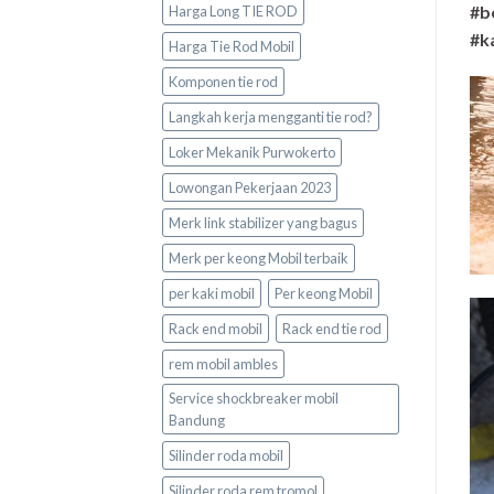
#b
Harga Long TIE ROD
#k
Harga Tie Rod Mobil
Komponen tie rod
Langkah kerja mengganti tie rod?
Loker Mekanik Purwokerto
Lowongan Pekerjaan 2023
Merk link stabilizer yang bagus
Merk per keong Mobil terbaik
per kaki mobil
Per keong Mobil
Rack end mobil
Rack end tie rod
rem mobil ambles
Service shockbreaker mobil
Bandung
Silinder roda mobil
Silinder roda rem tromol