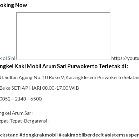
oking Now
k di Sini
https://you
ngkel Kaki Mobil Arum Sari Purwokerto Terletak di :
Jl. Sultan Agung No. 10 Ruko V, Karangklesem Purwokerto Selat
Buka SETIAP HARI 08.00-17.00 WIB
0852 – 2148 – 6500
ngkel Arum Sari
pat-Tepat-Bergaransi-
ackstand #dongkrakmobil #kakimobilberdecit #sistemsuspen