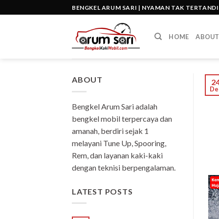
Skip
BENGKEL ARUM SARI | NYAMAN TAK TERTAND
to
content
HOME
ABOU
ABOUT
2
De
Bengkel Arum Sari adalah
bengkel mobil terpercaya dan
amanah, berdiri sejak 1
melayani Tune Up, Spooring,
Rem, dan layanan kaki-kaki
dengan teknisi berpengalaman.
LATEST POSTS