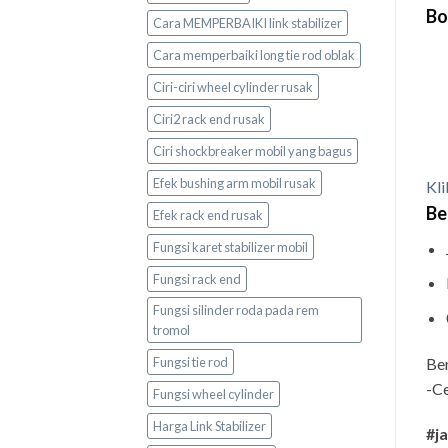
Bo
Cara MEMPERBAIKI link stabilizer
Cara memperbaiki long tie rod oblak
Ciri-ciri wheel cylinder rusak
Ciri2 rack end rusak
Ciri shockbreaker mobil yang bagus
Efek bushing arm mobil rusak
Kli
Be
Efek rack end rusak
Fungsi karet stabilizer mobil
Fungsi rack end
Fungsi silinder roda pada rem
tromol
Be
Fungsi tie rod
-Ce
Fungsi wheel cylinder
Harga Link Stabilizer
#j