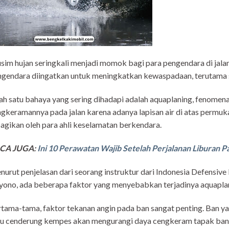
im hujan seringkali menjadi momok bagi para pengendara di jalana
gendara diingatkan untuk meningkatkan kewaspadaan, terutama sa
ah satu bahaya yang sering dihadapi adalah aquaplaning, fenomen
gkeramannya pada jalan karena adanya lapisan air di atas permuka
agikan oleh para ahli keselamatan berkendara.
CA JUGA:
Ini 10 Perawatan Wajib Setelah Perjalanan Liburan P
urut penjelasan dari seorang instruktur dari Indonesia Defensive
ono, ada beberapa faktor yang menyebabkan terjadinya aquapla
tama-tama, faktor tekanan angin pada ban sangat penting. Ban ya
u cenderung kempes akan mengurangi daya cengkeram tapak ban 