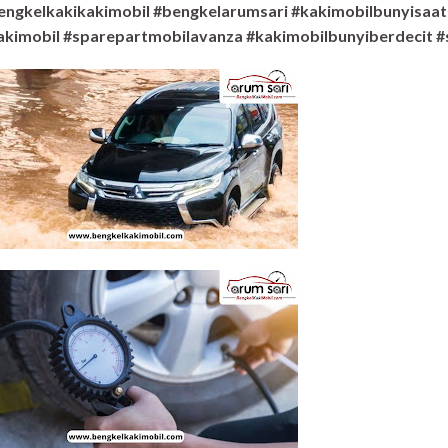
engkelkakikakimobil #bengkelarumsari #kakimobilbunyisaat
akimobil #sparepartmobilavanza #kakimobilbunyiberdecit #