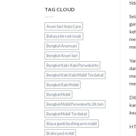
tid
TAG CLOUD
Sel
gen
Arum Sari Auto Care
keh
Bahaya tie rod rusak
mel
Bengkel Arumsari
me
Bengkel Arum Sari
Yan
Bengkel Kaki-Kaki Purwokerto
dar
Bengkel Kaki Kaki Mobil Terdekat
mem
men
Bengkel Kaki Mobil
Bengkel Mobil
Dit
Bengkel Mobil Purwokerto 24 Jam
kar
kea
Bengkel Mobil Terdekat
Biaya ganti bushing arm mobil
HT
Brake pad mobil