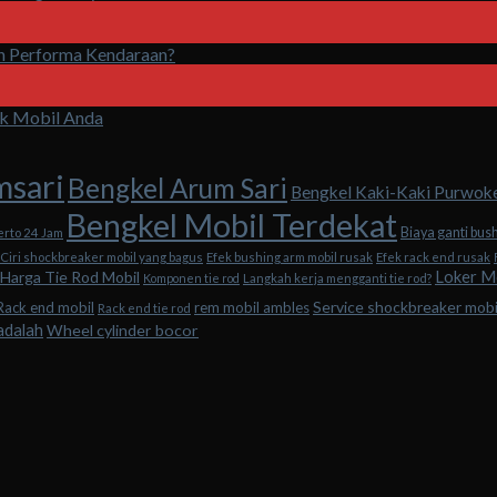
n Performa Kendaraan?
uk Mobil Anda
msari
Bengkel Arum Sari
Bengkel Kaki-Kaki Purwok
Bengkel Mobil Terdekat
Biaya ganti bus
erto 24 Jam
Ciri shockbreaker mobil yang bagus
Efek bushing arm mobil rusak
Efek rack end rusak
Loker M
Harga Tie Rod Mobil
Komponen tie rod
Langkah kerja mengganti tie rod?
Service shockbreaker mob
Rack end mobil
rem mobil ambles
Rack end tie rod
adalah
Wheel cylinder bocor