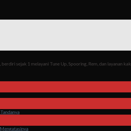
berdiri sejak 1 melayani Tune Up, Spooring, Rem, dan layanan ka
a-Tandanya
 Mengatasinya