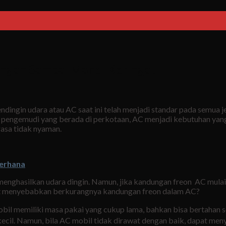
Jangan Sampai Mandi Keringat
pendingin udara atau AC saat ini telah menjadi standar pada semua
engemudi yang berada di perkotaan, AC menjadi kebutuhan yang 
asa tidak nyaman.
derhana
menghasilkan udara dingin. Namun, jika kandungan freon AC mulai
pat menyebabkan berkurangnya kandungan freon dalam AC?
mobil memiliki masa pakai yang cukup lama, bahkan bisa bertahan 
t kecil. Namun, bila AC mobil tidak dirawat dengan baik, dapat 