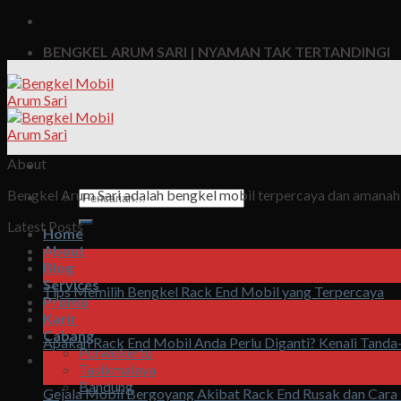
BENGKEL ARUM SARI | NYAMAN TAK TERTANDINGI
About
Bengkel Arum Sari adalah bengkel mobil terpercaya dan amanah, 
Pencarian
untuk:
Latest Posts
Home
About
08
Blog
Agu
Services
Tips Memilih Bengkel Rack End Mobil yang Terpercaya
Promo
07
Karir
Agu
Cabang
Apakah Rack End Mobil Anda Perlu Diganti? Kenali Tand
Purwokerto
07
Tasikmalaya
Agu
Bandung
Gejala Mobil Bergoyang Akibat Rack End Rusak dan Cara