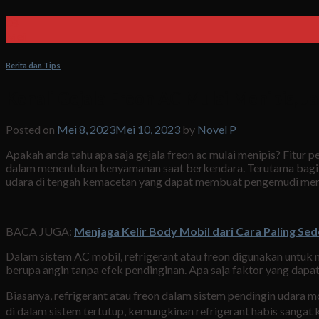
08
Mei
Berita dan Tips
Kenali Gejala Freon AC Mulai Menipis, 
Posted on
Mei 8, 2023
Mei 10, 2023
by
Novel P
Apakah anda tahu apa saja gejala freon ac mulai menipis? Fitur 
dalam menentukan kenyamanan saat berkendara. Terutama bagi p
udara di tengah kemacetan yang dapat membuat pengemudi mer
BACA JUGA:
Menjaga Kelir Body Mobil dari Cara Paling Se
Dalam sistem AC mobil, refrigerant atau freon digunakan untuk 
berupa angin tanpa efek pendinginan. Apa saja faktor yang da
Biasanya, refrigerant atau freon dalam sistem pendingin udara 
di dalam sistem tertutup, kemungkinan refrigerant habis sanga