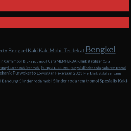
Bengkel
Bengkel Kaki Kaki Mobil Terdekat
erto
hing arm mobil
Cara MEMPERBAIKI link stabilizer
Brake pad mobil
Cara
Fungsi rack end
Fungsi karet stabilizer mobil
Fungsi silinder roda pada rem tromol
ekanik Purwokerto
Lowongan Pekerjaan 2023
Merk link stabilizer yang
Spesialis Kaki-
Silinder roda rem tromol
il Bandung
Silinder roda mobil