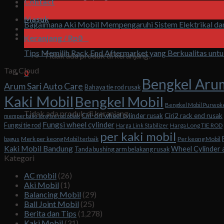
Contact
07
Agu
Masuk
Bagaimana Aki Mobil Mempengaruhi Sistem Elektrikal da
06
Keranjang /
Rp
0
0
Agu
Tips Memilih Rack End Aftermarket yang Berkualitas unt
Tidak ada produk di keranjang.
Tag Cloud
0
Bengkel Aru
Arum Sari Auto Care
Bahaya tie rod rusak
Keranjang
Kaki Mobil
Bengkel Mobil
Bengkel Mobil Purwok
Tidak ada produk di keranjang.
Ciri-ciri wheel cylinder rusak
Ciri2 rack end rusak
memperbaiki long tie rod oblak
Fungsi wheel cylinder
Fungsi tie rod
Harga Long TIE ROD
Harga Link Stabilizer
per kaki mobil
bagus
Merk per keong Mobil terbaik
Per keong Mobil
Kaki Mobil Bandung
Wheel Cylinder 
Tanda bushing arm belakang rusak
Kategori
AC mobil
(26)
Aki Mobil
(1)
Balancing Mobil
(29)
Ball Joint Mobil
(25)
Berita dan Tips
(1,278)
Kaki Mobil
(31)