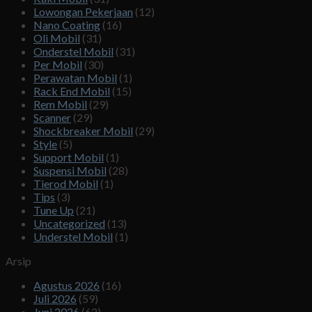
Lowongan Pekerjaan
(12)
Nano Coating
(16)
Oli Mobil
(31)
Onderstel Mobil
(31)
Per Mobil
(30)
Perawatan Mobil
(1)
Rack End Mobil
(15)
Rem Mobil
(29)
Scanner
(29)
Shockbreaker Mobil
(29)
Style
(5)
Support Mobil
(1)
Suspensi Mobil
(28)
Tierod Mobil
(1)
Tips
(3)
Tune Up
(21)
Uncategorized
(13)
Understel Mobil
(1)
Arsip
Agustus 2026
(16)
Juli 2026
(59)
Juni 2026
(62)