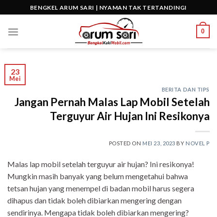
Skip
BENGKEL ARUM SARI | NYAMAN TAK TERTANDINGI
to
content
0
23
Mei
BERITA DAN TIPS
Jangan Pernah Malas Lap Mobil Setelah
Terguyur Air Hujan Ini Resikonya
POSTED ON
MEI 23, 2023
BY
NOVEL P
Malas lap mobil setelah terguyur air hujan? Ini resikonya!
Mungkin masih banyak yang belum mengetahui bahwa
tetsan hujan yang menempel di badan mobil harus segera
dihapus dan tidak boleh dibiarkan mengering dengan
sendirinya. Mengapa tidak boleh dibiarkan mengering?