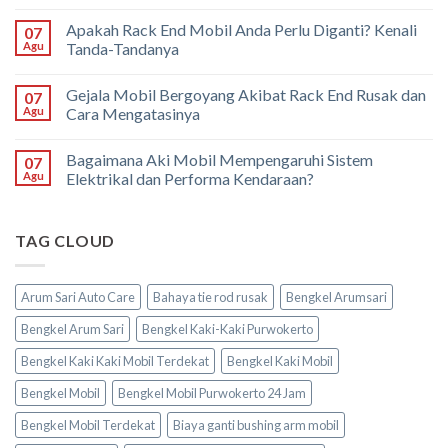
Apakah Rack End Mobil Anda Perlu Diganti? Kenali
07
Agu
Tanda-Tandanya
Gejala Mobil Bergoyang Akibat Rack End Rusak dan
07
Agu
Cara Mengatasinya
Bagaimana Aki Mobil Mempengaruhi Sistem
07
Agu
Elektrikal dan Performa Kendaraan?
TAG CLOUD
Arum Sari Auto Care
Bahaya tie rod rusak
Bengkel Arumsari
Bengkel Arum Sari
Bengkel Kaki-Kaki Purwokerto
Bengkel Kaki Kaki Mobil Terdekat
Bengkel Kaki Mobil
Bengkel Mobil
Bengkel Mobil Purwokerto 24 Jam
Bengkel Mobil Terdekat
Biaya ganti bushing arm mobil