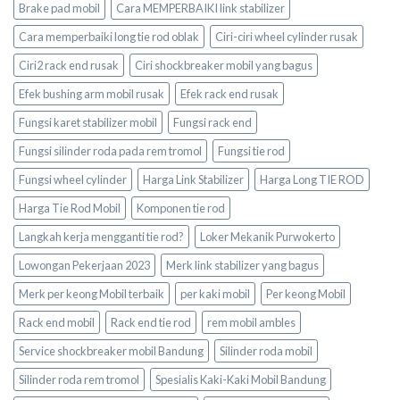
Brake pad mobil
Cara MEMPERBAIKI link stabilizer
Cara memperbaiki long tie rod oblak
Ciri-ciri wheel cylinder rusak
Ciri2 rack end rusak
Ciri shockbreaker mobil yang bagus
Efek bushing arm mobil rusak
Efek rack end rusak
Fungsi karet stabilizer mobil
Fungsi rack end
Fungsi silinder roda pada rem tromol
Fungsi tie rod
Fungsi wheel cylinder
Harga Link Stabilizer
Harga Long TIE ROD
Harga Tie Rod Mobil
Komponen tie rod
Langkah kerja mengganti tie rod?
Loker Mekanik Purwokerto
Lowongan Pekerjaan 2023
Merk link stabilizer yang bagus
Merk per keong Mobil terbaik
per kaki mobil
Per keong Mobil
Rack end mobil
Rack end tie rod
rem mobil ambles
Service shockbreaker mobil Bandung
Silinder roda mobil
Silinder roda rem tromol
Spesialis Kaki-Kaki Mobil Bandung