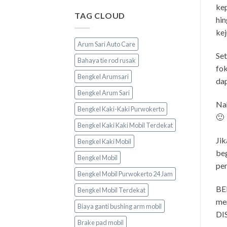
kep
TAG CLOUD
hin
kej
Arum Sari Auto Care
Set
Bahaya tie rod rusak
fok
Bengkel Arumsari
dap
Bengkel Arum Sari
Nah
Bengkel Kaki-Kaki Purwokerto
🙂
Bengkel Kaki Kaki Mobil Terdekat
Jik
Bengkel Kaki Mobil
beg
Bengkel Mobil
pe
Bengkel Mobil Purwokerto 24 Jam
BE
Bengkel Mobil Terdekat
men
Biaya ganti bushing arm mobil
DI
Brake pad mobil