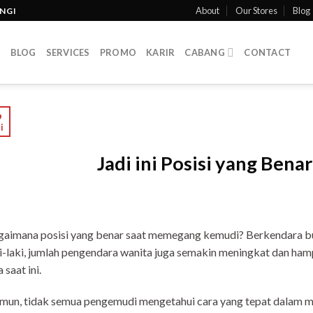
About
Our Stores
Blog
INGI
T
BLOG
SERVICES
PROMO
KARIR
CABANG
CONTACT
9
i
Jadi ini Posisi yang Be
aimana posisi yang benar saat memegang kemudi? Berkendara buk
i-laki, jumlah pengendara wanita juga semakin meningkat dan ha
a saat ini.
un, tidak semua pengemudi mengetahui cara yang tepat dalam m