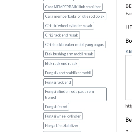
BE
Cara MEMPERBAIKI link stabilizer
Fas
Cara memperbaiki long tie rod oblak
Ciri-ciri wheel cylinder rusak
HT
Ciri2 rack end rusak
Bo
Ciri shockbreaker mobil yang bagus
Kli
Efek bushing arm mobil rusak
Efek rack end rusak
Fungsi karet stabilizer mobil
Fungsi rack end
Fungsi silinder roda pada rem
tromol
ht
Fungsi tie rod
Fungsi wheel cylinder
Be
Harga Link Stabilizer