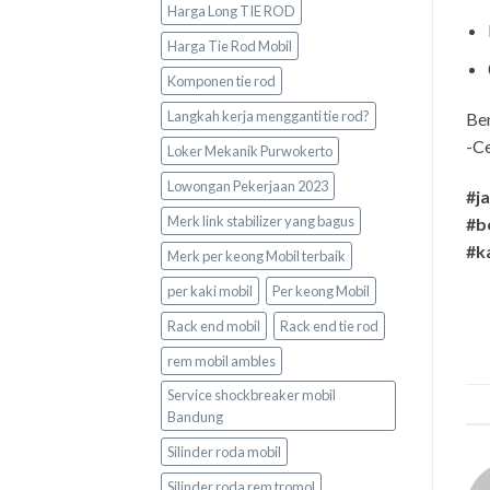
Harga Long TIE ROD
Harga Tie Rod Mobil
Komponen tie rod
Langkah kerja mengganti tie rod?
Be
-Ce
Loker Mekanik Purwokerto
Lowongan Pekerjaan 2023
#j
Merk link stabilizer yang bagus
#b
#k
Merk per keong Mobil terbaik
per kaki mobil
Per keong Mobil
Rack end mobil
Rack end tie rod
rem mobil ambles
Service shockbreaker mobil
Bandung
Silinder roda mobil
Silinder roda rem tromol