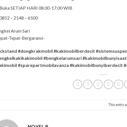
Buka SETIAP HARI 08.00-17.00 WIB
0852 – 2148 – 6500
ngkel Arum Sari
pat-Tepat-Bergaransi-
ackstand #dongkrakmobil #kakimobilberdecit #sistemsuspen
engkelkakikakimobil #bengkelarumsari #kakimobilbunyisaat
akimobil #sparepartmobilavanza #kakimobilbunyiberdecit #
This entry 
NOVEL P