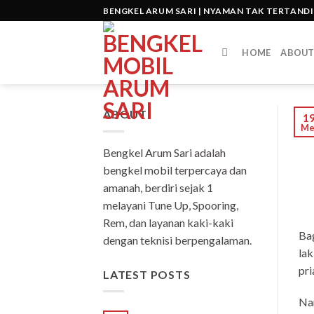
Skip
BENGKEL ARUM SARI | NYAMAN TAK TERTAND
to
content
HOME
ABOU
ABOUT
1
Me
Bengkel Arum Sari adalah
bengkel mobil terpercaya dan
amanah, berdiri sejak 1
melayani Tune Up, Spooring,
Rem, dan layanan kaki-kaki
Bag
dengan teknisi berpengalaman.
lak
pri
LATEST POSTS
Nam