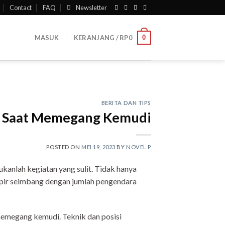
Contact
FAQ
Newsletter
0
MASUK
KERANJANG /
RP
0
BERITA DAN TIPS
nar Saat Memegang Kemudi
POSTED ON
MEI 19, 2023
BY
NOVEL P
anlah kegiatan yang sulit. Tidak hanya
mpir seimbang dengan jumlah pengendara
emegang kemudi. Teknik dan posisi