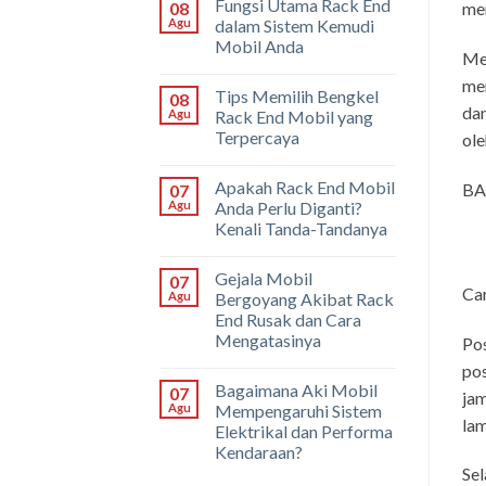
Fungsi Utama Rack End
08
men
Agu
dalam Sistem Kemudi
Mobil Anda
Men
men
Tips Memilih Bengkel
08
dan
Agu
Rack End Mobil yang
Terpercaya
ole
Apakah Rack End Mobil
BA
07
Agu
Anda Perlu Diganti?
Kenali Tanda-Tandanya
Gejala Mobil
07
Ca
Agu
Bergoyang Akibat Rack
End Rusak dan Cara
Mengatasinya
Pos
pos
Bagaimana Aki Mobil
07
jam
Agu
Mempengaruhi Sistem
lam
Elektrikal dan Performa
Kendaraan?
Sel