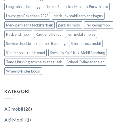
Langkah kerja mengganti tie rod?
Loker Mekanik Purwokerto
Lowongan Pekerjaan 2023
Merk link stabilizer yang bagus
Merk per keong Mobil terbaik
per kaki mobil
Per keong Mobil
Rack end mobil
Rack end tie rod
rem mobil ambles
Service shockbreaker mobil Bandung
Silinder roda mobil
Silinder roda rem tromol
Spesialis Kaki-Kaki Mobil Bandung
Tanda bushing arm belakang rusak
Wheel Cylinder adalah
Wheel cylinder bocor
KATEGORI
AC mobil
(26)
Aki Mobil
(1)