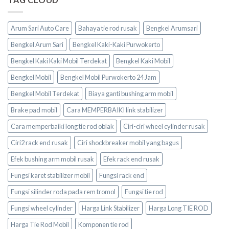
Arum Sari Auto Care
Bahaya tie rod rusak
Bengkel Arumsari
Bengkel Arum Sari
Bengkel Kaki-Kaki Purwokerto
Bengkel Kaki Kaki Mobil Terdekat
Bengkel Kaki Mobil
Bengkel Mobil
Bengkel Mobil Purwokerto 24 Jam
Bengkel Mobil Terdekat
Biaya ganti bushing arm mobil
Brake pad mobil
Cara MEMPERBAIKI link stabilizer
Cara memperbaiki long tie rod oblak
Ciri-ciri wheel cylinder rusak
Ciri2 rack end rusak
Ciri shockbreaker mobil yang bagus
Efek bushing arm mobil rusak
Efek rack end rusak
Fungsi karet stabilizer mobil
Fungsi rack end
Fungsi silinder roda pada rem tromol
Fungsi tie rod
Fungsi wheel cylinder
Harga Link Stabilizer
Harga Long TIE ROD
Harga Tie Rod Mobil
Komponen tie rod