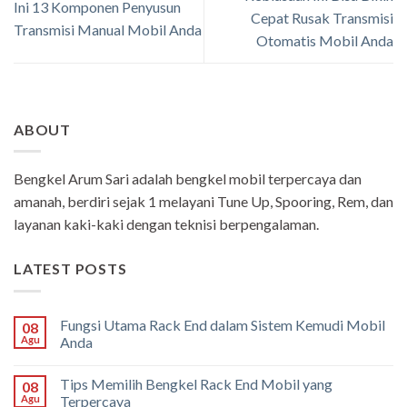
Ini 13 Komponen Penyusun
Cepat Rusak Transmisi
Transmisi Manual Mobil Anda
Otomatis Mobil Anda
ABOUT
Bengkel Arum Sari adalah bengkel mobil terpercaya dan
amanah, berdiri sejak 1 melayani Tune Up, Spooring, Rem, dan
layanan kaki-kaki dengan teknisi berpengalaman.
LATEST POSTS
Fungsi Utama Rack End dalam Sistem Kemudi Mobil
08
Agu
Anda
Tips Memilih Bengkel Rack End Mobil yang
08
Agu
Terpercaya