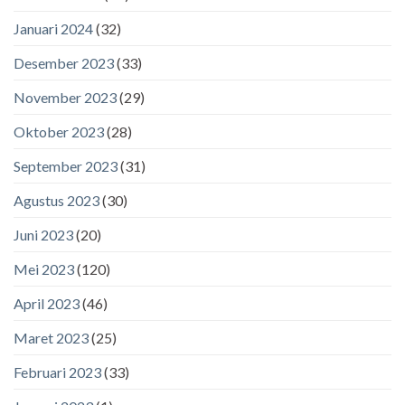
Januari 2024
(32)
Desember 2023
(33)
November 2023
(29)
Oktober 2023
(28)
September 2023
(31)
Agustus 2023
(30)
Juni 2023
(20)
Mei 2023
(120)
April 2023
(46)
Maret 2023
(25)
Februari 2023
(33)