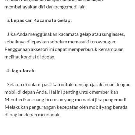
membahayakan diri dan pengemudi lain.
Lepaskan Kacamata Gelap:
Jika Anda menggunakan kacamata gelap atau sunglasses,
sebaiknya dilepaskan sebelum memasuki terowongan.
Penggunaan aksesori ini dapat memperburuk kemampuan
melihat kondisi di depan.
Jaga Jarak:
Selama di dalam, pastikan untuk menjaga jarak aman dengan
mobil di depan Anda. Hal ini penting untuk memberikan
Memberikan ruang bremsan yang memadai jika pengemudi
Melakukan pengurangan kecepatan oleh mobil yang berada
di bagian depan mendadak.