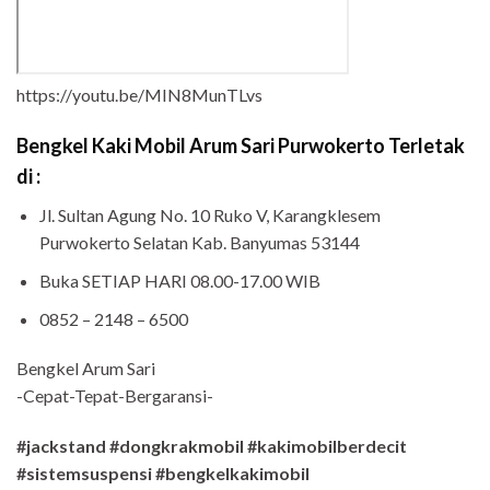
https://youtu.be/MIN8MunTLvs
Bengkel Kaki Mobil Arum Sari Purwokerto Terletak
di :
Jl. Sultan Agung No. 10 Ruko V, Karangklesem
Purwokerto Selatan Kab. Banyumas 53144
Buka SETIAP HARI 08.00-17.00 WIB
0852 – 2148 – 6500
Bengkel Arum Sari
-Cepat-Tepat-Bergaransi-
#jackstand #dongkrakmobil #kakimobilberdecit
#sistemsuspensi #bengkelkakimobil