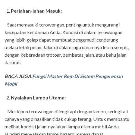
Perlahan-lahan Masuk:
Saat memasuki terowongan, penting untuk mengurangi
kecepatan kendaraan Anda. Kondisi di dalam terowongan
yang lebih gelap dapat membuat pengemudi cenderung
melaju lebih pelan. Jalur di dalam juga umumnya lebih sempit,
dengan keberadaan trotoar, pembatas jalan, atau bahu jalan
darurat.
BACA JUGA:
Fungsi Master Rem Di Sistem Pengereman
Mobil
Nyalakan Lampu Utama:
Meskipun terowungan dilengkapi dengan lampu, seringkali
cahaya yang dihasilkan tidak cukup terang. Untuk membantu
melihat kondisi jalan, nyalakan lampu utama mobil Anda.
Hindari menyalakan lampu hazard, karena dapat