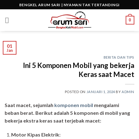
Skip
BENGKEL ARUM SARI | NYAMAN TAK TERTANDINGI
to
content
0
01
Jan
BERITA DAN TIPS
Ini 5 Komponen Mobil yang bekerja
Keras saat Macet
POSTED ON
JANUARI 1, 2024
BY
ADMIN
Saat macet, sejumlah
komponen mobil
mengalami
beban berat. Berikut adalah 5 komponen di mobil yang
bekerja ekstra keras saat terjebak macet:
Motor Kipas Elektrik: