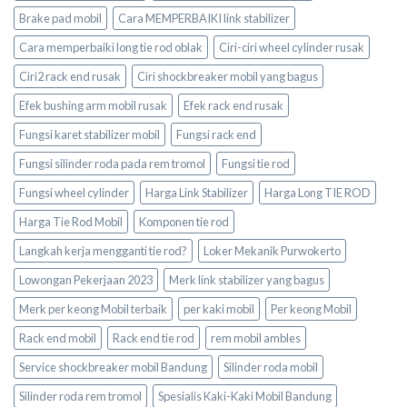
Brake pad mobil
Cara MEMPERBAIKI link stabilizer
Cara memperbaiki long tie rod oblak
Ciri-ciri wheel cylinder rusak
Ciri2 rack end rusak
Ciri shockbreaker mobil yang bagus
Efek bushing arm mobil rusak
Efek rack end rusak
Fungsi karet stabilizer mobil
Fungsi rack end
Fungsi silinder roda pada rem tromol
Fungsi tie rod
Fungsi wheel cylinder
Harga Link Stabilizer
Harga Long TIE ROD
Harga Tie Rod Mobil
Komponen tie rod
Langkah kerja mengganti tie rod?
Loker Mekanik Purwokerto
Lowongan Pekerjaan 2023
Merk link stabilizer yang bagus
Merk per keong Mobil terbaik
per kaki mobil
Per keong Mobil
Rack end mobil
Rack end tie rod
rem mobil ambles
Service shockbreaker mobil Bandung
Silinder roda mobil
Silinder roda rem tromol
Spesialis Kaki-Kaki Mobil Bandung