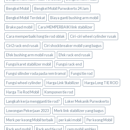
Bengkel Mobil
Bengkel Mobil Purwokerto 24 Jam
Bengkel Mobil Terdekat
Biaya ganti bushing arm mobil
Brake pad mobil
Cara MEMPERBAIKI link stabilizer
Cara memperbaiki long tie rod oblak
Ciri-ciri wheel cylinder rusak
Ciri2 rack end rusak
Ciri shockbreaker mobil yang bagus
Efek bushing arm mobil rusak
Efek rack end rusak
Fungsi karet stabilizer mobil
Fungsi rack end
Fungsi silinder roda pada rem tromol
Fungsi tie rod
Fungsi wheel cylinder
Harga Link Stabilizer
Harga Long TIE ROD
Harga Tie Rod Mobil
Komponen tie rod
Langkah kerja mengganti tie rod?
Loker Mekanik Purwokerto
Lowongan Pekerjaan 2023
Merk link stabilizer yang bagus
Merk per keong Mobil terbaik
per kaki mobil
Per keong Mobil
Rack end mobil
Rack end tie rod
rem mobil ambles