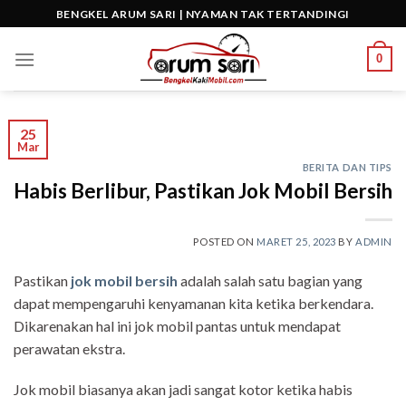
Skip
BENGKEL ARUM SARI | NYAMAN TAK TERTANDINGI
to
content
0
25
Mar
BERITA DAN TIPS
Habis Berlibur, Pastikan Jok Mobil Bersih
POSTED ON
MARET 25, 2023
BY
ADMIN
Pastikan
jok mobil bersih
adalah salah satu bagian yang
dapat mempengaruhi kenyamanan kita ketika berkendara.
Dikarenakan hal ini jok mobil pantas untuk mendapat
perawatan ekstra.
Jok mobil biasanya akan jadi sangat kotor ketika habis