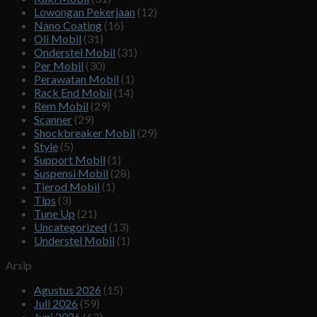
Lowongan Pekerjaan
(12)
Nano Coating
(16)
Oli Mobil
(31)
Onderstel Mobil
(31)
Per Mobil
(30)
Perawatan Mobil
(1)
Rack End Mobil
(14)
Rem Mobil
(29)
Scanner
(29)
Shockbreaker Mobil
(29)
Style
(5)
Support Mobil
(1)
Suspensi Mobil
(28)
Tierod Mobil
(1)
Tips
(3)
Tune Up
(21)
Uncategorized
(13)
Understel Mobil
(1)
Arsip
Agustus 2026
(15)
Juli 2026
(59)
Juni 2026
(62)