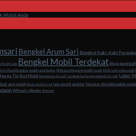
uk Mobil Anda
msari
Bengkel Arum Sari
Bengkel Kaki-Kaki Purwok
Bengkel Mobil Terdekat
Biaya ganti bus
erto 24 Jam
Ciri shockbreaker mobil yang bagus
Efek bushing arm mobil rusak
Efek rack end rusak
Loker M
Harga Tie Rod Mobil
Komponen tie rod
Langkah kerja mengganti tie rod?
Service shockbreaker mob
Rack end mobil
rem mobil ambles
Rack end tie rod
adalah
Wheel cylinder bocor