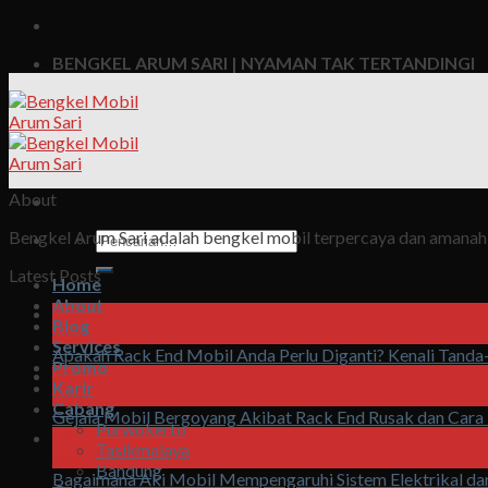
BENGKEL ARUM SARI | NYAMAN TAK TERTANDINGI
About
Bengkel Arum Sari adalah bengkel mobil terpercaya dan amanah, 
Pencarian
untuk:
Latest Posts
Home
About
07
Blog
Agu
Services
Apakah Rack End Mobil Anda Perlu Diganti? Kenali Tand
Promo
07
Karir
Agu
Cabang
Gejala Mobil Bergoyang Akibat Rack End Rusak dan Cara
Purwokerto
07
Tasikmalaya
Agu
Bandung
Bagaimana Aki Mobil Mempengaruhi Sistem Elektrikal da