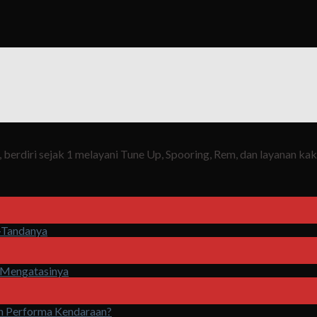
berdiri sejak 1 melayani Tune Up, Spooring, Rem, dan layanan ka
a-Tandanya
 Mengatasinya
n Performa Kendaraan?