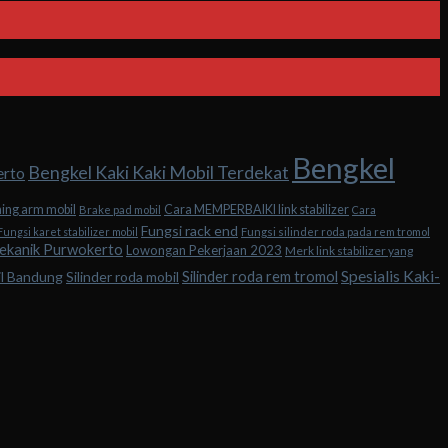
Bengkel
Bengkel Kaki Kaki Mobil Terdekat
erto
hing arm mobil
Cara MEMPERBAIKI link stabilizer
Brake pad mobil
Cara
Fungsi rack end
Fungsi karet stabilizer mobil
Fungsi silinder roda pada rem tromol
ekanik Purwokerto
Lowongan Pekerjaan 2023
Merk link stabilizer yang
Spesialis Kaki-
Silinder roda rem tromol
il Bandung
Silinder roda mobil