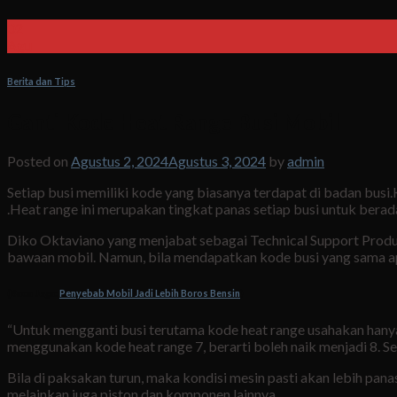
02
Agu
Berita dan Tips
Ganti Kode Heat Range Busi Mobil
Posted on
Agustus 2, 2024
Agustus 3, 2024
by
admin
Setiap busi memiliki kode yang biasanya terdapat di badan busi.
.Heat range ini merupakan tingkat panas setiap busi untuk bera
Diko Oktaviano yang menjabat sebagai Technical Support Produ
bawaan mobil. Namun, bila mendapatkan kode busi yang sama ap
(
Baca Juga:
Penyebab Mobil Jadi Lebih Boros Bensin
)
“Untuk mengganti busi terutama kode heat range usahakan hanya b
menggunakan kode heat range 7, berarti boleh naik menjadi 8. 
Bila di paksakan turun, maka kondisi mesin pasti akan lebih pan
melainkan juga piston dan komponen lainnya.