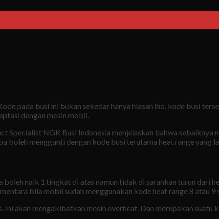
Kode pada busi ini bukan sekedar hanya hiasan lho. kode busi ter
daptasi dengan mesin mobil.
ct Specialist NGK Busi Indonesia menjelaskan bahwa sebaiknya m
a boleh mengganti dengan kode busi terutama heat range yang la
oleh naik 1 tingkat di atas namun tidak di sarankan turun dari he
Sementara bila mobil sudah menggunakan kode heat range 8 atau 9
as. Ini akan mengakibatkan mesin overheat. Dan merupakan suatu k