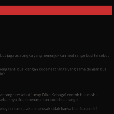
sebut juga ada angka yang menunjukkan heat range busi tersebut
engganti busi dengan kode heat range yang sama dengan busi
in?
at range tersebut,” ucap Diko. Sebagai contoh bila mobil
 sebaiknya tidak menurunkan kode heat range.
erugian karena akan merusak tidak hanya busi itu sendiri