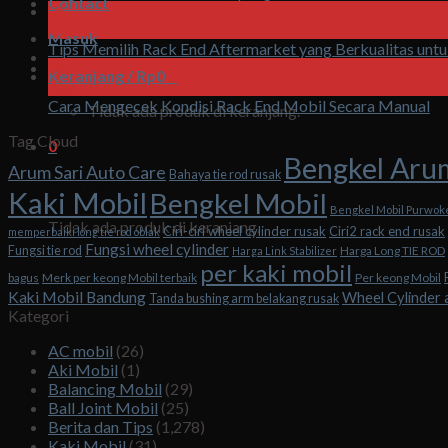
Contact
06
Agu
Masuk
Tips Memilih Rack End Aftermarket yang Berkualitas unt
06
Keranjang /
Rp
0
0
Agu
Cara Mengecek Kondisi Rack End Mobil Secara Manual
Tidak ada produk di keranjang.
Tag Cloud
0
Bengkel Aru
Arum Sari Auto Care
Bahaya tie rod rusak
Keranjang
Kaki Mobil
Bengkel Mobil
Bengkel Mobil Purwok
Tidak ada produk di keranjang.
Ciri-ciri wheel cylinder rusak
Ciri2 rack end rusak
memperbaiki long tie rod oblak
Fungsi wheel cylinder
Fungsi tie rod
Harga Long TIE ROD
Harga Link Stabilizer
per kaki mobil
bagus
Merk per keong Mobil terbaik
Per keong Mobil
Kaki Mobil Bandung
Wheel Cylinder 
Tanda bushing arm belakang rusak
Kategori
AC mobil
(26)
Aki Mobil
(1)
Balancing Mobil
(29)
Ball Joint Mobil
(25)
Berita dan Tips
(1,278)
Kaki Mobil
(31)