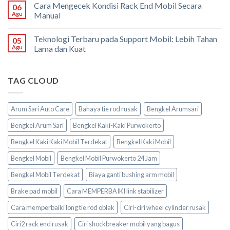
Cara Mengecek Kondisi Rack End Mobil Secara
06
Agu
Manual
Teknologi Terbaru pada Support Mobil: Lebih Tahan
05
Agu
Lama dan Kuat
TAG CLOUD
Arum Sari Auto Care
Bahaya tie rod rusak
Bengkel Arumsari
Bengkel Arum Sari
Bengkel Kaki-Kaki Purwokerto
Bengkel Kaki Kaki Mobil Terdekat
Bengkel Kaki Mobil
Bengkel Mobil
Bengkel Mobil Purwokerto 24 Jam
Bengkel Mobil Terdekat
Biaya ganti bushing arm mobil
Brake pad mobil
Cara MEMPERBAIKI link stabilizer
Cara memperbaiki long tie rod oblak
Ciri-ciri wheel cylinder rusak
Ciri2 rack end rusak
Ciri shockbreaker mobil yang bagus