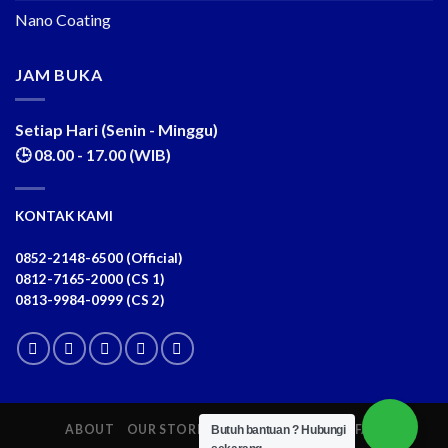
Nano Coating
JAM BUKA
Setiap Hari (Senin - Minggu)
🕒 08.00 - 17.00 (WIB)
KONTAK KAMI
0852-2148-6500 (Official)
0812-7165-2000 (CS 1)
0813-9984-0999 (CS 2)
ABOUT
OUR STORES
BLOG
CONTACT
FAQ
Butuh bantuan ?
Hubungi