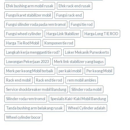
Efek bushing arm mobil rusak
Efek rack end rusak
Fungsi karet stabilizer mobil
Fungsi rack end
Fungsi silinder roda pada rem tromol
Fungsi tie rod
Fungsi wheel cylinder
Harga Link Stabilizer
Harga Long TIE ROD
Harga Tie Rod Mobil
Komponen tie rod
Langkah kerja mengganti tie rod?
Loker Mekanik Purwokerto
Lowongan Pekerjaan 2023
Merk link stabilizer yang bagus
Merk per keong Mobil terbaik
per kaki mobil
Per keong Mobil
Rack end mobil
Rack end tie rod
rem mobil ambles
Service shockbreaker mobil Bandung
Silinder roda mobil
Silinder roda rem tromol
Spesialis Kaki-Kaki Mobil Bandung
Tanda bushing arm belakang rusak
Wheel Cylinder adalah
Wheel cylinder bocor