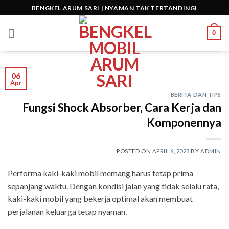
Skip
BENGKEL ARUM SARI | NYAMAN TAK TERTANDINGI
to
content
0
06
Apr
BERITA DAN TIPS
Fungsi Shock Absorber, Cara Kerja dan
Komponennya
POSTED ON
APRIL 6, 2023
BY
ADMIN
Performa kaki-kaki mobil memang harus tetap prima
sepanjang waktu. Dengan kondisi jalan yang tidak selalu rata,
kaki-kaki mobil yang bekerja optimal akan membuat
perjalanan keluarga tetap nyaman.