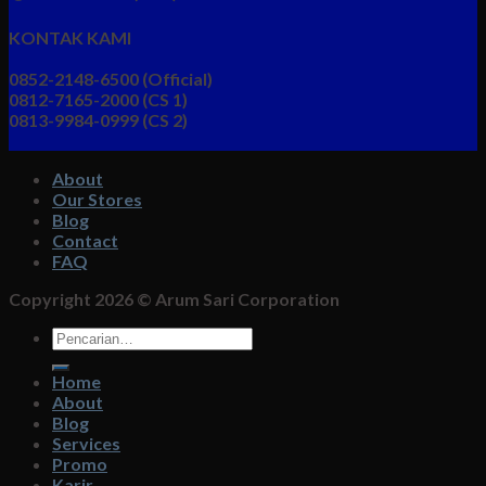
KONTAK KAMI
0852-2148-6500 (Official)
0812-7165-2000 (CS 1)
0813-9984-0999 (CS 2)
About
Our Stores
Blog
Contact
FAQ
Copyright 2026 ©
Arum Sari Corporation
Pencarian
untuk:
Home
About
Blog
Services
Promo
Karir