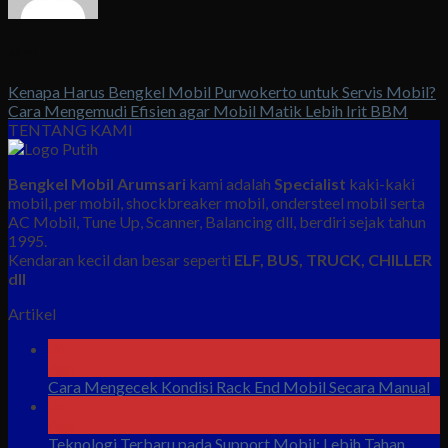
admin
Kenapa Harus Bengkel Mobil Purwokerto untuk Servis Mobil?
Cara Mengemudi Efisien agar Mobil Matik Lebih Irit BBM
TENTANG KAMI
Bengkel Mobil Arumsari
kami adalah
Specialist
kaki-kaki
mobil, per mobil, shockbreaker mobil, ondersteel mobil serta
AC Mobil, Tune Up, Scanner, Balancing dll, berdiri sejak tahun
1995.
Kendaran kecil dan besar seperti
ELF, BUS, TRUCK, CHILLER
dll
Artikel
06
Agu
Cara Mengecek Kondisi Rack End Mobil Secara Manual
05
Agu
Teknologi Terbaru pada Support Mobil: Lebih Tahan