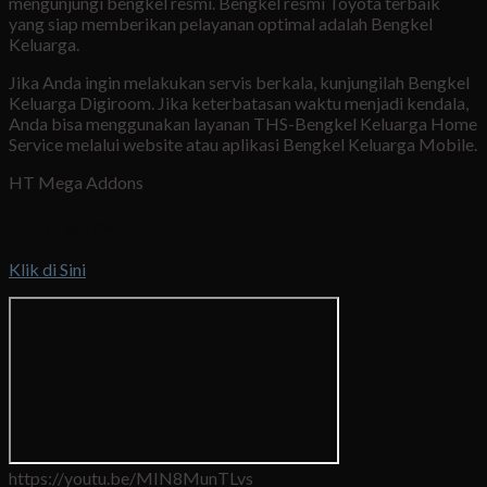
mengunjungi bengkel resmi. Bengkel resmi Toyota terbaik
yang siap memberikan pelayanan optimal adalah Bengkel
Keluarga.
Jika Anda ingin melakukan servis berkala, kunjungilah Bengkel
Keluarga Digiroom. Jika keterbatasan waktu menjadi kendala,
Anda bisa menggunakan layanan THS-Bengkel Keluarga Home
Service melalui website atau aplikasi Bengkel Keluarga Mobile.
HT Mega Addons
Booking Now
Klik di Sini
https://youtu.be/MIN8MunTLvs