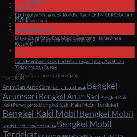
Bandung
05
Contact
Agu
Pentingnya Mengecek Kondisi Rack End Mobil Sebelum
Masuk
Perjalanan Jauh
04
Keranjang /
Rp
0
0
Agu
Biaya Ganti Rack End Mobil: Apa yang Harus Anda
Tidak ada produk di keranjang.
Ketahui?
04
0
Agu
Cara Merawat Rack End Mobil agar Tetap Awet dan
Keranjang
Tidak Mudah Rusak
Tidak ada produk di keranjang.
Tag Cloud
Bengkel
Arum Sari Auto Care
Bahaya tie rod rusak
Arumsari
Bengkel Arum Sari
Bengkel Kaki-
Bengkel Kaki Kaki Mobil Terdekat
Kaki Purwokerto
Bengkel Kaki Mobil
Bengkel Mobil
Bengkel Mobil
Bengkel Mobil Purwokerto 24 Jam
Terdekat
Biaya ganti bushing arm mobil
Cara
Brake pad mobil