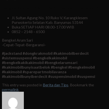
Bengkel Kaki Mobil Arum Sari Purwokerto Terletak di :
Jl. Sultan Agung No. 10 Ruko V, Karangklesem
Purwokerto Selatan Kab. Banyumas 53144
Buka SETIAP HARI 08.00-17.00 WIB
0852 – 2148 – 6500
Bengkel Arum Sari
-Cepat-Tepat-Bergaransi-
#jackstand #dongkrakmobil #kakimobilberdecit
#sistemsuspensi #bengkelkakimobil
#bengkelkakikakimobil #bengkelarumsari
#kakimobilbunyisaatbelok #bengkel #bengkelmobil
#kakimobil #sparepartmobilavanza
#kakimobilbunyiberdecit #suspensimobil #suspensi
This entry was posted in
Berita dan Tips
. Bookmark the
permalink
.