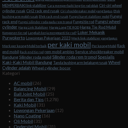
Ciri-ciri wheel
MEMPERBAIKI link stabilizer
Cara memperbaiki long tie rod oblak
cylinder rusak
Ciri2 rack end rusak
Ciri shockbreaker mobil yang bagus
Efek
Fungsi
bushing arm mobil rusak
Efek rack end rusak
Fungsi karet stabilizer mobil
Fungsi wheel
rack end
Fungsi tie rod
Fungsi silinder roda pada rem tromol
cylinder
Harga Tie Rod Mobil
Harga Long TIE ROD
Harga Link Stabilizer
Loker Mekanik
Komponen tie rod
Langkah kerja mengganti tie rod?
Purwokerto
Lowongan Pekerjaan 2023
Merk link stabilizer yang bagus
per kaki mobil
Rack
Merk per keong Mobil terbaik
Per keong Mobil
Service shockbreaker mobil
end mobil
rem mobil ambles
Rack end tie rod
Spesialis
Silinder roda rem tromol
Bandung
Silinder roda mobil
Kaki-Kaki Mobil Bandung
Wheel
Tanda bushing arm belakang rusak
Cylinder adalah
Wheel cylinder bocor
Kategori
AC mobil
(26)
Balancing Mobil
(29)
Ball Joint Mobil
(25)
Berita dan Tips
(1,278)
Kaki Mobil
(31)
Lowongan Pekerjaan
(12)
Nano Coating
(16)
Oli Mobil
(31)
Onderstel Mobil
(31)