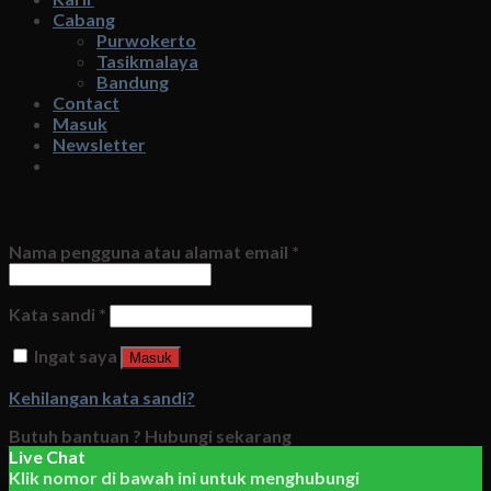
Cabang
Purwokerto
Tasikmalaya
Bandung
Contact
Masuk
Newsletter
Masuk
Nama pengguna atau alamat email
*
Kata sandi
*
Ingat saya
Masuk
Kehilangan kata sandi?
Butuh bantuan ?
Hubungi sekarang
Live Chat
Klik nomor di bawah ini untuk menghubungi