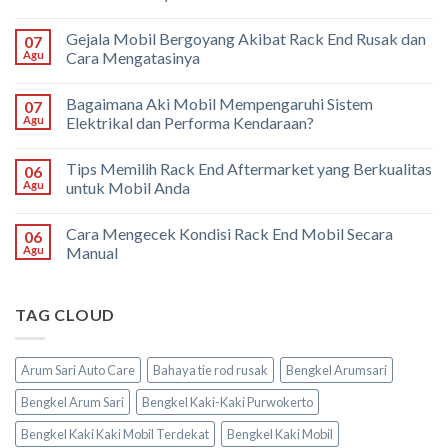
Gejala Mobil Bergoyang Akibat Rack End Rusak dan
07
Agu
Cara Mengatasinya
Bagaimana Aki Mobil Mempengaruhi Sistem
07
Agu
Elektrikal dan Performa Kendaraan?
Tips Memilih Rack End Aftermarket yang Berkualitas
06
Agu
untuk Mobil Anda
Cara Mengecek Kondisi Rack End Mobil Secara
06
Agu
Manual
TAG CLOUD
Arum Sari Auto Care
Bahaya tie rod rusak
Bengkel Arumsari
Bengkel Arum Sari
Bengkel Kaki-Kaki Purwokerto
Bengkel Kaki Kaki Mobil Terdekat
Bengkel Kaki Mobil