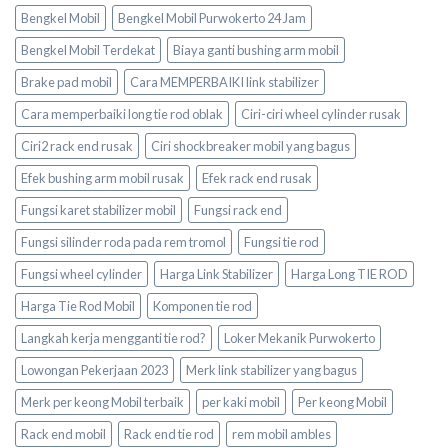
Bengkel Mobil
Bengkel Mobil Purwokerto 24 Jam
Bengkel Mobil Terdekat
Biaya ganti bushing arm mobil
Brake pad mobil
Cara MEMPERBAIKI link stabilizer
Cara memperbaiki long tie rod oblak
Ciri-ciri wheel cylinder rusak
Ciri2 rack end rusak
Ciri shockbreaker mobil yang bagus
Efek bushing arm mobil rusak
Efek rack end rusak
Fungsi karet stabilizer mobil
Fungsi rack end
Fungsi silinder roda pada rem tromol
Fungsi tie rod
Fungsi wheel cylinder
Harga Link Stabilizer
Harga Long TIE ROD
Harga Tie Rod Mobil
Komponen tie rod
Langkah kerja mengganti tie rod?
Loker Mekanik Purwokerto
Lowongan Pekerjaan 2023
Merk link stabilizer yang bagus
Merk per keong Mobil terbaik
per kaki mobil
Per keong Mobil
Rack end mobil
Rack end tie rod
rem mobil ambles