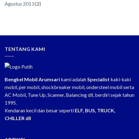
Agustus 2013
(2)
TENTANG KAMI
Bengkel Mobil Arumsari
kami adalah
Specialist
kaki-kaki
mobil, per mobil, shockbreaker mobil, ondersteel mobil serta
AC Mobil, Tune Up, Scanner, Balancing dll, berdiri sejak tahun
1995.
Kendaran kecil dan besar seperti
ELF, BUS, TRUCK,
CHILLER dll