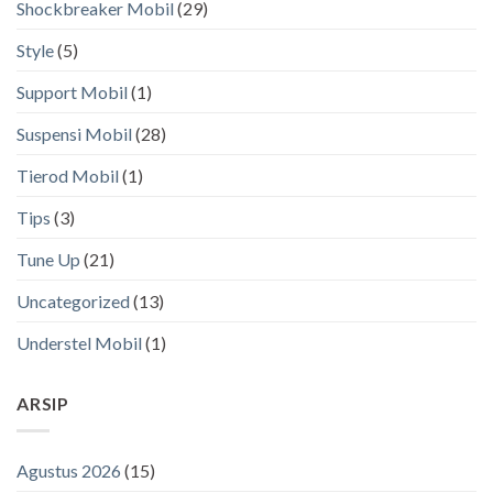
Shockbreaker Mobil
(29)
Style
(5)
Support Mobil
(1)
Suspensi Mobil
(28)
Tierod Mobil
(1)
Tips
(3)
Tune Up
(21)
Uncategorized
(13)
Understel Mobil
(1)
ARSIP
Agustus 2026
(15)