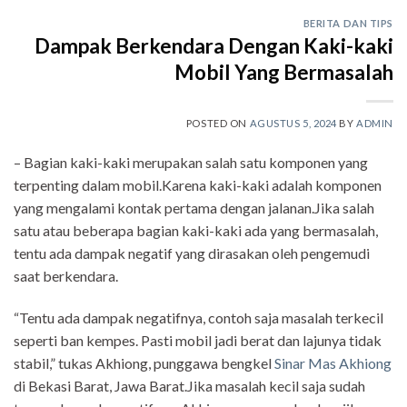
BERITA DAN TIPS
Dampak Berkendara Dengan Kaki-kaki
Mobil Yang Bermasalah
POSTED ON
AGUSTUS 5, 2024
BY
ADMIN
– Bagian kaki-kaki merupakan salah satu komponen yang
terpenting dalam mobil.Karena kaki-kaki adalah komponen
yang mengalami kontak pertama dengan jalanan.Jika salah
satu atau beberapa bagian kaki-kaki ada yang bermasalah,
tentu ada dampak negatif yang dirasakan oleh pengemudi
saat berkendara.
“Tentu ada dampak negatifnya, contoh saja masalah terkecil
seperti ban kempes. Pasti mobil jadi berat dan lajunya tidak
stabil,” tukas Akhiong, punggawa bengkel
Sinar Mas Akhiong
di Bekasi Barat, Jawa Barat.Jika masalah kecil saja sudah