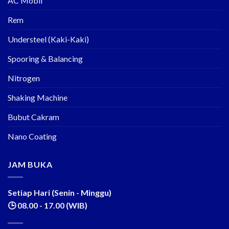
AC Mobil
Rem
Understeel (Kaki-Kaki)
Spooring & Balancing
Nitrogen
Shaking Machine
Bubut Cakram
Nano Coating
JAM BUKA
Setiap Hari (Senin - Minggu)
🕒 08.00 - 17.00 (WIB)