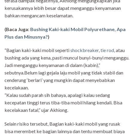
terasa dampak negatifnya, Akhiong mengungkapkan jika
kerusakannya lebih besar dapat menganggu kenyamanan
bahkan mengancam keselamatan.
(Baca Juga:
Bushing Kaki-kaki Mobil Polyurethane, Apa
Plus dan Minusnya?
)
“Bagian kaki-kaki mobil seperti
shockbreaker
,
tie rod
, atau
bushing ada yang kena, pasti muncul bunyi-bunyi menganggu.
Jadi menganggu kenyamanan di dalam (kabin),”
sebutnya.Belum lagi gejala laju mobil yang tidak stabil dan
cenderung ‘berlari’ yang mungkin dapat menyebabkan
kecelakaan.
“Kalau sudah parah sih bahaya, apalagi kalau sedang
kecepatan tinggi terus tiba-tiba mobil hilang kendali. Bisa
kecelakaan fatal,” ujar Akhiong.
Selain risiko tersebut, Bagian kaki-kaki mobil yang rusak
bisa merembet ke bagian lainnya dan tentu membuat biaya