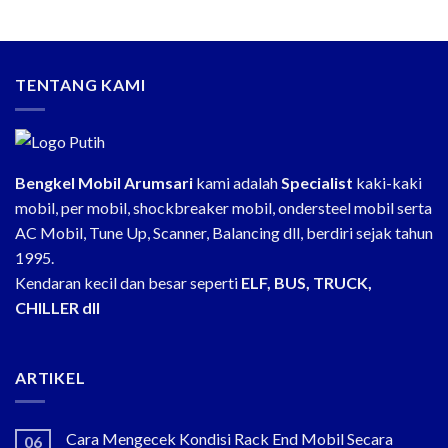
TENTANG KAMI
Bengkel Mobil Arumsari
kami adalah
Specialist
kaki-kaki
mobil, per mobil, shockbreaker mobil, ondersteel mobil serta
AC Mobil, Tune Up, Scanner, Balancing dll, berdiri sejak tahun
1995.
Kendaran kecil dan besar seperti
ELF, BUS, TRUCK,
CHILLER dll
ARTIKEL
Cara Mengecek Kondisi Rack End Mobil Secara
06