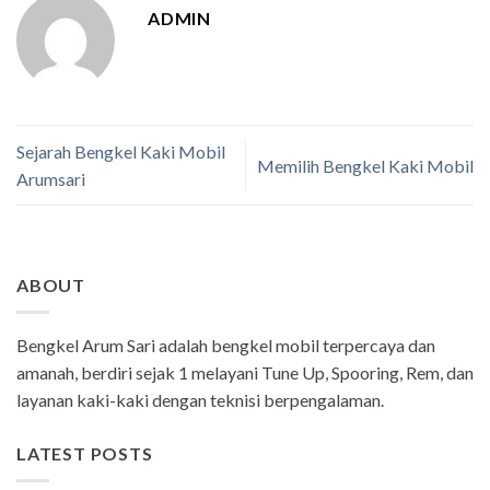
ADMIN
Sejarah Bengkel Kaki Mobil
Memilih Bengkel Kaki Mobil
Arumsari
ABOUT
Bengkel Arum Sari adalah bengkel mobil terpercaya dan
amanah, berdiri sejak 1 melayani Tune Up, Spooring, Rem, dan
layanan kaki-kaki dengan teknisi berpengalaman.
LATEST POSTS