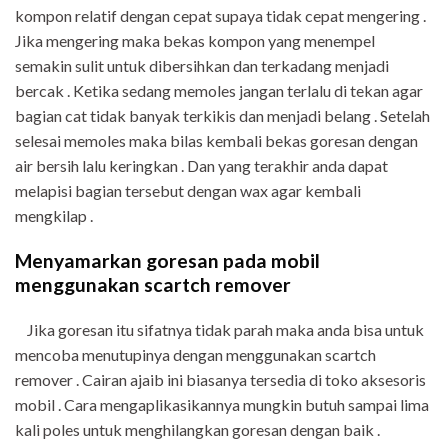
kompon relatif dengan cepat supaya tidak cepat mengering .
Jika mengering maka bekas kompon yang menempel
semakin sulit untuk dibersihkan dan terkadang menjadi
bercak . Ketika sedang memoles jangan terlalu di tekan agar
bagian cat tidak banyak terkikis dan menjadi belang . Setelah
selesai memoles maka bilas kembali bekas goresan dengan
air bersih lalu keringkan . Dan yang terakhir anda dapat
melapisi bagian tersebut dengan wax agar kembali
mengkilap .
Menyamarkan goresan pada mobil
menggunakan scartch remover
Jika goresan itu sifatnya tidak parah maka anda bisa untuk
mencoba menutupinya dengan menggunakan scartch
remover . Cairan ajaib ini biasanya tersedia di toko aksesoris
mobil . Cara mengaplikasikannya mungkin butuh sampai lima
kali poles untuk menghilangkan goresan dengan baik .