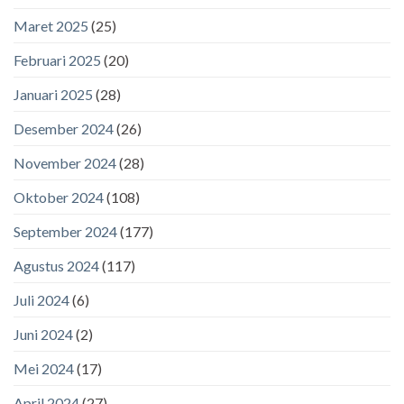
Maret 2025
(25)
Februari 2025
(20)
Januari 2025
(28)
Desember 2024
(26)
November 2024
(28)
Oktober 2024
(108)
September 2024
(177)
Agustus 2024
(117)
Juli 2024
(6)
Juni 2024
(2)
Mei 2024
(17)
April 2024
(27)