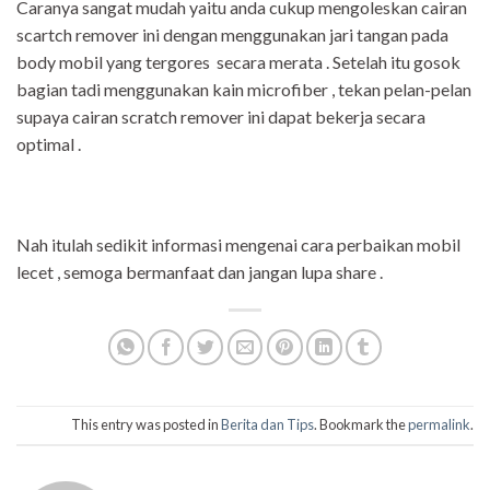
Caranya sangat mudah yaitu anda cukup mengoleskan cairan
scartch remover ini dengan menggunakan jari tangan pada
body mobil yang tergores secara merata . Setelah itu gosok
bagian tadi menggunakan kain microfiber , tekan pelan-pelan
supaya cairan scratch remover ini dapat bekerja secara
optimal .
Nah itulah sedikit informasi mengenai cara perbaikan mobil
lecet , semoga bermanfaat dan jangan lupa share .
This entry was posted in
Berita dan Tips
. Bookmark the
permalink
.