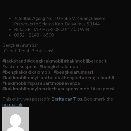
Bengkel Kaki Mobil Arum Sari Purwokerto Terletak di :
Jl. Sultan Agung No. 10 Ruko V, Karangklesem
Purwokerto Selatan Kab. Banyumas 53144
Buka SETIAP HARI 08.00-17.00 WIB
0852 – 2148 – 6500
Bengkel Arum Sari
-Cepat-Tepat-Bergaransi-
#jackstand #dongkrakmobil #kakimobilberdecit
#sistemsuspensi #bengkelkakimobil
#bengkelkakikakimobil #bengkelarumsari
#kakimobilbunyisaatbelok #bengkel #bengkelmobil
#kakimobil #sparepartmobilavanza
#kakimobilbunyiberdecit #suspensimobil #suspensi
This entry was posted in
Berita dan Tips
. Bookmark the
permalink
.