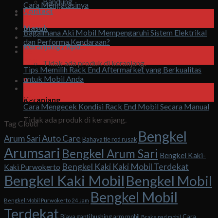
Bandung
Cara Mengatasinya
Contact
07
Agu
Masuk
Bagaimana Aki Mobil Mempengaruhi Sistem Elektrikal
dan Performa Kendaraan?
Keranjang /
Rp
0
0
06
Agu
Tidak ada produk di keranjang.
Tips Memilih Rack End Aftermarket yang Berkualitas
untuk Mobil Anda
0
06
Agu
Keranjang
Cara Mengecek Kondisi Rack End Mobil Secara Manual
Tidak ada produk di keranjang.
Tag Cloud
Bengkel
Arum Sari Auto Care
Bahaya tie rod rusak
Arumsari
Bengkel Arum Sari
Bengkel Kaki-
Bengkel Kaki Kaki Mobil Terdekat
Kaki Purwokerto
Bengkel Kaki Mobil
Bengkel Mobil
Bengkel Mobil
Bengkel Mobil Purwokerto 24 Jam
Terdekat
Biaya ganti bushing arm mobil
Cara
Brake pad mobil