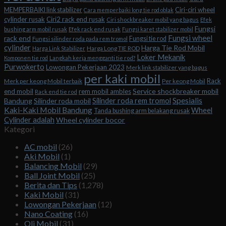
Ciri-ciri wheel
MEMPERBAIKI link stabilizer
Cara memperbaiki long tie rod oblak
cylinder rusak
Ciri2 rack end rusak
Ciri shockbreaker mobil yang bagus
Efek
Fungsi
bushing arm mobil rusak
Efek rack end rusak
Fungsi karet stabilizer mobil
Fungsi wheel
rack end
Fungsi tie rod
Fungsi silinder roda pada rem tromol
cylinder
Harga Tie Rod Mobil
Harga Long TIE ROD
Harga Link Stabilizer
Loker Mekanik
Komponen tie rod
Langkah kerja mengganti tie rod?
Purwokerto
Lowongan Pekerjaan 2023
Merk link stabilizer yang bagus
per kaki mobil
Rack
Merk per keong Mobil terbaik
Per keong Mobil
Service shockbreaker mobil
end mobil
rem mobil ambles
Rack end tie rod
Spesialis
Silinder roda rem tromol
Bandung
Silinder roda mobil
Kaki-Kaki Mobil Bandung
Wheel
Tanda bushing arm belakang rusak
Cylinder adalah
Wheel cylinder bocor
Kategori
AC mobil
(26)
Aki Mobil
(1)
Balancing Mobil
(29)
Ball Joint Mobil
(25)
Berita dan Tips
(1,278)
Kaki Mobil
(31)
Lowongan Pekerjaan
(12)
Nano Coating
(16)
Oli Mobil
(31)