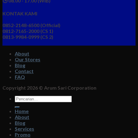
🕒 08.00 - 17.00 (WIB)
KONTAK KAMI
0852-2148-6500 (Official)
0812-7165-2000 (CS 1)
0813-9984-0999 (CS 2)
About
Our Stores
Blog
Contact
FAQ
Copyright 2026 ©
Arum Sari Corporation
Pencarian
untuk:
Home
About
Blog
Services
Promo