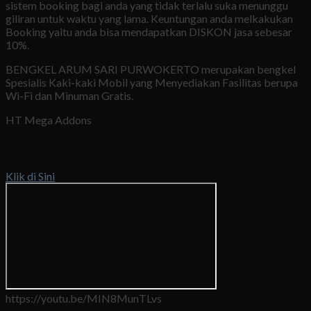
sistem booking bagi anda yang tidak terlalu suka menunggu
giliran untuk waktu yang lama. Keuntungan anda melkakukan
Booking yaitu anda bisa mendapatkan DISKON jasa sebesar
10%.
BENGKEL ARUM SARI PURWOKERTO merupakan bengkel
Spesialis Kaki-kaki Mobil yang Menyediakan Fasilitas berupa
Wi-Fi dan Minuman Gratis.
HT Mega Addons
Booking Now
Klik di Sini
https://youtu.be/MIN8MunTLvs