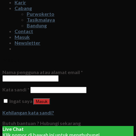
Karir
Cabang
Purwokerto
Tasikmalaya
Bandung
Contact
Masuk
Newsletter
Masuk
Nama pengguna atau alamat email
*
Kata sandi
*
Ingat saya
Masuk
Kehilangan kata sandi?
Butuh bantuan ?
Hubungi sekarang
Live Chat
Klik nomor di bawah ini untuk menghubungi