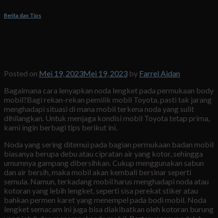
Berita dan Tips
Cara Mudah Lenyapkan Noda Lengket
Pada Permukaan Body Mobil
Posted on
Mei 19, 2023
Mei 19, 2023
by
Farrel Aidan
Bagaimana cara lenyapkan noda lengket pada permukaan body
mobil?Bagi rekan-rekan pemilik mobil Toyota, pasti tak jarang
menghadapi situasi di mana mobil terkena noda yang sulit
dihilangkan. Untuk menjaga kondisi mobil Toyota tetap prima,
kami ingin berbagi tips berikut ini.
Noda yang sering ditemui pada bagian permukaan badan mobil
biasanya berupa debu atau cipratan air yang kotor, sehingga
umumnya gampang dibersihkan. Cukup menggunakan sabun
dan air bersih, maka mobil akan kembali bersinar seperti
semula. Namun, terkadang mobil harus menghadapi noda atau
kotoran yang lebih lengket, seperti sisa perekat stiker atau
bahkan permen karet yang menempel pada bodi mobil. Noda
lengket semacam ini juga bisa diakibatkan oleh kotoran burung