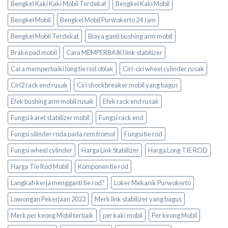
Bengkel Kaki Kaki Mobil Terdekat
Bengkel Kaki Mobil
Bengkel Mobil
Bengkel Mobil Purwokerto 24 Jam
Bengkel Mobil Terdekat
Biaya ganti bushing arm mobil
Brake pad mobil
Cara MEMPERBAIKI link stabilizer
Cara memperbaiki long tie rod oblak
Ciri-ciri wheel cylinder rusak
Ciri2 rack end rusak
Ciri shockbreaker mobil yang bagus
Efek bushing arm mobil rusak
Efek rack end rusak
Fungsi karet stabilizer mobil
Fungsi rack end
Fungsi silinder roda pada rem tromol
Fungsi tie rod
Fungsi wheel cylinder
Harga Link Stabilizer
Harga Long TIE ROD
Harga Tie Rod Mobil
Komponen tie rod
Langkah kerja mengganti tie rod?
Loker Mekanik Purwokerto
Lowongan Pekerjaan 2023
Merk link stabilizer yang bagus
Merk per keong Mobil terbaik
per kaki mobil
Per keong Mobil