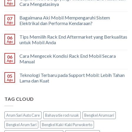
Agu
Cara Mengatasinya
Bagaimana Aki Mobil Mempengaruhi Sistem
07
Agu
Elektrikal dan Performa Kendaraan?
Tips Memilih Rack End Aftermarket yang Berkualitas
06
Agu
untuk Mobil Anda
Cara Mengecek Kondisi Rack End Mobil Secara
06
Agu
Manual
Teknologi Terbaru pada Support Mobil: Lebih Tahan
05
Agu
Lama dan Kuat
TAG CLOUD
Arum Sari Auto Care
Bahaya tie rod rusak
Bengkel Arumsari
Bengkel Arum Sari
Bengkel Kaki-Kaki Purwokerto