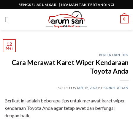
Skip
BENGKEL ARUM SARI | NYAMAN TAK TERTANDINGI
to
content
0
12
Mei
BERITA DAN TIPS
Cara Merawat Karet Wiper Kendaraan
Toyota Anda
POSTED ON
MEI 12, 2023
BY
FARREL AIDAN
Berikut ini adalah beberapa tips untuk merawat karet wiper
kendaraan Toyota Anda agar tetap awet dan berfungsi
dengan baik: