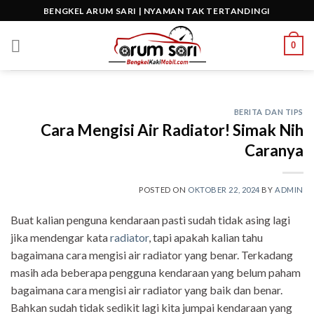
Skip
BENGKEL ARUM SARI | NYAMAN TAK TERTANDINGI
to
content
0
BERITA DAN TIPS
Cara Mengisi Air Radiator! Simak Nih
Caranya
POSTED ON
OKTOBER 22, 2024
BY
ADMIN
Buat kalian penguna kendaraan pasti sudah tidak asing lagi
jika mendengar kata
radiator
, tapi apakah kalian tahu
bagaimana cara mengisi air radiator yang benar. Terkadang
masih ada beberapa pengguna kendaraan yang belum paham
bagaimana cara mengisi air radiator yang baik dan benar.
Bahkan sudah tidak sedikit lagi kita jumpai kendaraan yang