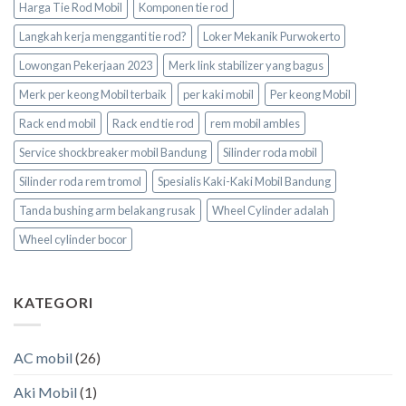
Harga Tie Rod Mobil
Komponen tie rod
Langkah kerja mengganti tie rod?
Loker Mekanik Purwokerto
Lowongan Pekerjaan 2023
Merk link stabilizer yang bagus
Merk per keong Mobil terbaik
per kaki mobil
Per keong Mobil
Rack end mobil
Rack end tie rod
rem mobil ambles
Service shockbreaker mobil Bandung
Silinder roda mobil
Silinder roda rem tromol
Spesialis Kaki-Kaki Mobil Bandung
Tanda bushing arm belakang rusak
Wheel Cylinder adalah
Wheel cylinder bocor
KATEGORI
AC mobil
(26)
Aki Mobil
(1)