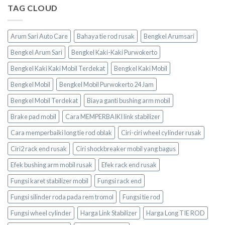
TAG CLOUD
Arum Sari Auto Care
Bahaya tie rod rusak
Bengkel Arumsari
Bengkel Arum Sari
Bengkel Kaki-Kaki Purwokerto
Bengkel Kaki Kaki Mobil Terdekat
Bengkel Kaki Mobil
Bengkel Mobil
Bengkel Mobil Purwokerto 24 Jam
Bengkel Mobil Terdekat
Biaya ganti bushing arm mobil
Brake pad mobil
Cara MEMPERBAIKI link stabilizer
Cara memperbaiki long tie rod oblak
Ciri-ciri wheel cylinder rusak
Ciri2 rack end rusak
Ciri shockbreaker mobil yang bagus
Efek bushing arm mobil rusak
Efek rack end rusak
Fungsi karet stabilizer mobil
Fungsi rack end
Fungsi silinder roda pada rem tromol
Fungsi tie rod
Fungsi wheel cylinder
Harga Link Stabilizer
Harga Long TIE ROD