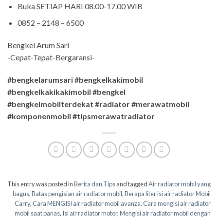
Buka SETIAP HARI 08.00-17.00 WIB
0852 – 2148 – 6500
Bengkel Arum Sari
-Cepat-Tepat-Bergaransi-
#bengkelarumsari #bengkelkakimobil
#bengkelkakikakimobil #bengkel
#bengkelmobilterdekat
#radiator #merawatmobil
#komponenmobil #tipsmerawatradiator
This entry was posted in
Berita dan Tips
and tagged
Air radiator mobil yang
bagus
,
Batas pengisian air radiator mobil
,
Berapa liter isi air radiator Mobil
Carry
,
Cara MENGISI air radiator mobil avanza
,
Cara mengisi air radiator
mobil saat panas
,
Isi air radiator motor
,
Mengisi air radiator mobil dengan