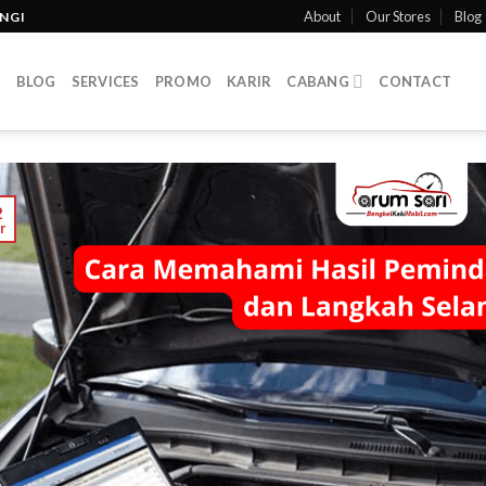
About
Our Stores
Blog
INGI
T
BLOG
SERVICES
PROMO
KARIR
CABANG
CONTACT
2
r