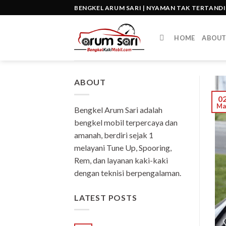
Skip
BENGKEL ARUM SARI | NYAMAN TAK TERTAND
to
content
HOME
ABOU
ABOUT
0
Ma
Bengkel Arum Sari adalah
bengkel mobil terpercaya dan
amanah, berdiri sejak 1
melayani Tune Up, Spooring,
Rem, dan layanan kaki-kaki
dengan teknisi berpengalaman.
LATEST POSTS