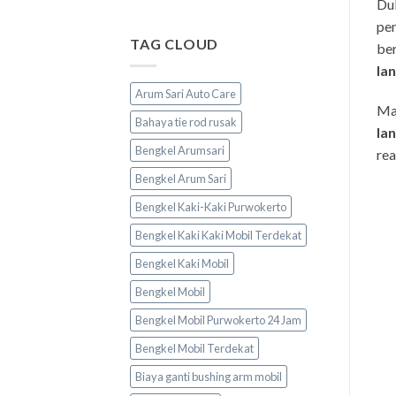
Dul
pem
TAG CLOUD
ber
la
Arum Sari Auto Care
Mak
Bahaya tie rod rusak
la
Bengkel Arumsari
rea
Bengkel Arum Sari
Bengkel Kaki-Kaki Purwokerto
Bengkel Kaki Kaki Mobil Terdekat
Bengkel Kaki Mobil
Bengkel Mobil
Bengkel Mobil Purwokerto 24 Jam
Bengkel Mobil Terdekat
Biaya ganti bushing arm mobil