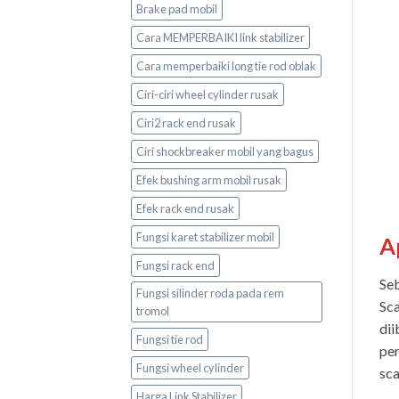
Brake pad mobil
Cara MEMPERBAIKI link stabilizer
Cara memperbaiki long tie rod oblak
Ciri-ciri wheel cylinder rusak
Ciri2 rack end rusak
Ciri shockbreaker mobil yang bagus
Efek bushing arm mobil rusak
Efek rack end rusak
Fungsi karet stabilizer mobil
A
Fungsi rack end
Seb
Fungsi silinder roda pada rem
Sca
tromol
dii
Fungsi tie rod
pem
Fungsi wheel cylinder
sc
Harga Link Stabilizer