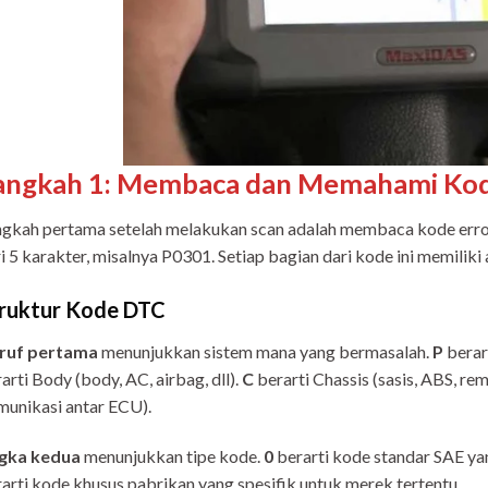
angkah 1: Membaca dan Memahami Kod
gkah pertama setelah melakukan scan adalah membaca kode error
i 5 karakter, misalnya P0301. Setiap bagian dari kode ini memiliki a
ruktur Kode DTC
ruf pertama
menunjukkan sistem mana yang bermasalah.
P
berar
arti Body (body, AC, airbag, dll).
C
berarti Chassis (sasis, ABS, re
unikasi antar ECU).
gka kedua
menunjukkan tipe kode.
0
berarti kode standar SAE y
arti kode khusus pabrikan yang spesifik untuk merek tertentu.