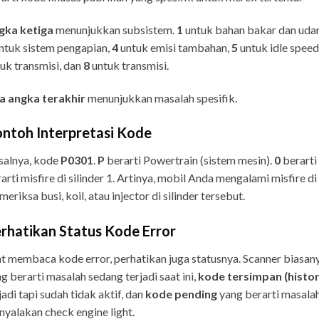
gka ketiga
menunjukkan subsistem.
1
untuk bahan bakar dan uda
ntuk sistem pengapian,
4
untuk emisi tambahan,
5
untuk idle speed
uk transmisi, dan
8
untuk transmisi.
a angka terakhir
menunjukkan masalah spesifik.
ntoh Interpretasi Kode
salnya, kode
P0301
.
P
berarti Powertrain (sistem mesin).
0
berarti
arti misfire di silinder 1. Artinya, mobil Anda mengalami misfire di
eriksa busi, koil, atau injector di silinder tersebut.
rhatikan Status Kode Error
t membaca kode error, perhatikan juga statusnya. Scanner bias
g berarti masalah sedang terjadi saat ini,
kode tersimpan (histor
jadi tapi sudah tidak aktif, dan
kode pending
yang berarti masalah
yalakan check engine light.