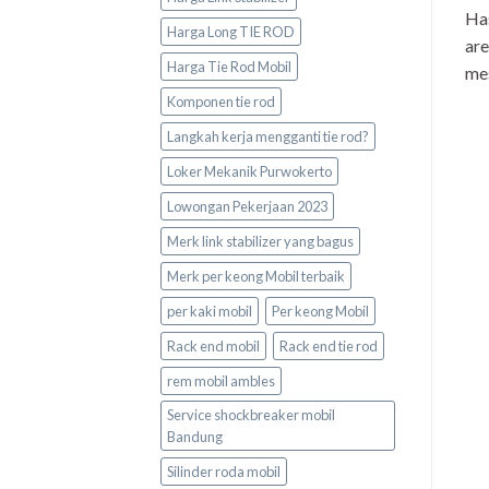
Has
Harga Long TIE ROD
are
Harga Tie Rod Mobil
mes
Komponen tie rod
Langkah kerja mengganti tie rod?
Loker Mekanik Purwokerto
Lowongan Pekerjaan 2023
Merk link stabilizer yang bagus
Merk per keong Mobil terbaik
per kaki mobil
Per keong Mobil
Rack end mobil
Rack end tie rod
rem mobil ambles
Service shockbreaker mobil
Bandung
Silinder roda mobil