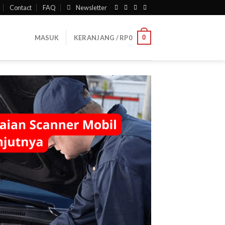
Contact
FAQ
Newsletter
0
MASUK
KERANJANG /
RP
0