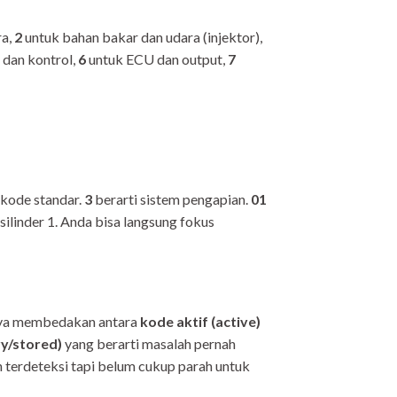
ra,
2
untuk bahan bakar dan udara (injektor),
 dan kontrol,
6
untuk ECU dan output,
7
 kode standar.
3
berarti sistem pengapian.
01
 silinder 1. Anda bisa langsung fokus
anya membedakan antara
kode aktif (active)
y/stored)
yang berarti masalah pernah
 terdeteksi tapi belum cukup parah untuk