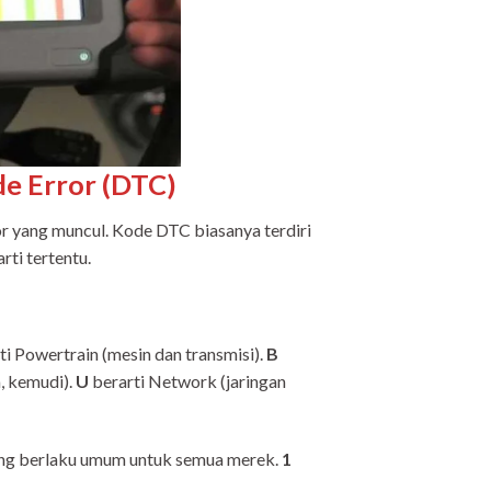
e Error (DTC)
 yang muncul. Kode DTC biasanya terdiri
rti tertentu.
ti Powertrain (mesin dan transmisi).
B
m, kemudi).
U
berarti Network (jaringan
ang berlaku umum untuk semua merek.
1