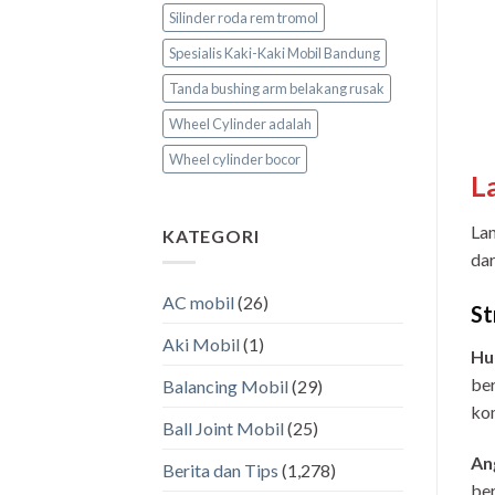
Silinder roda rem tromol
Spesialis Kaki-Kaki Mobil Bandung
Tanda bushing arm belakang rusak
Wheel Cylinder adalah
Wheel cylinder bocor
L
Lan
KATEGORI
dar
AC mobil
(26)
St
Aki Mobil
(1)
Hu
ber
Balancing Mobil
(29)
kom
Ball Joint Mobil
(25)
An
Berita dan Tips
(1,278)
ber