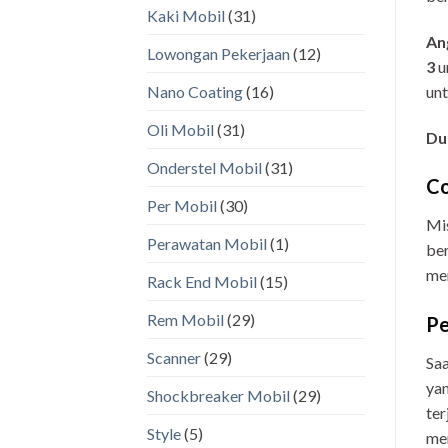
Kaki Mobil
(31)
An
Lowongan Pekerjaan
(12)
3
u
unt
Nano Coating
(16)
Oli Mobil
(31)
Du
Onderstel Mobil
(31)
Co
Per Mobil
(30)
Mi
Perawatan Mobil
(1)
ber
mem
Rack End Mobil
(15)
Rem Mobil
(29)
Pe
Scanner
(29)
Saa
yan
Shockbreaker Mobil
(29)
ter
Style
(5)
men